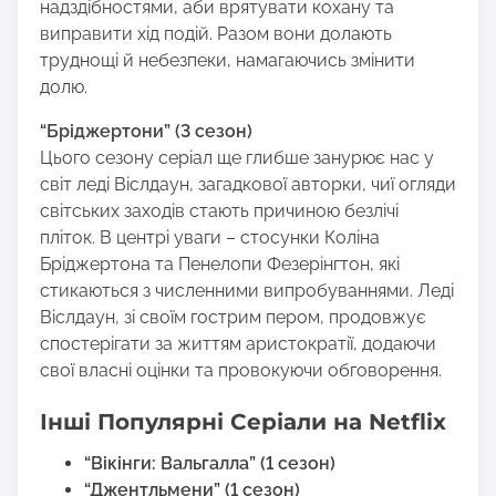
надздібностями, аби врятувати кохану та
виправити хід подій. Разом вони долають
труднощі й небезпеки, намагаючись змінити
долю.
“Бріджертони” (3 сезон)
Цього сезону серіал ще глибше занурює нас у
світ леді Віслдаун, загадкової авторки, чиї огляди
світських заходів стають причиною безлічі
пліток. В центрі уваги – стосунки Коліна
Бріджертона та Пенелопи Фезерінгтон, які
стикаються з численними випробуваннями. Леді
Віслдаун, зі своїм гострим пером, продовжує
спостерігати за життям аристократії, додаючи
свої власні оцінки та провокуючи обговорення.
Інші Популярні Серіали на Netflix
“Вікінги: Вальгалла” (1 сезон)
“Джентльмени” (1 сезон)