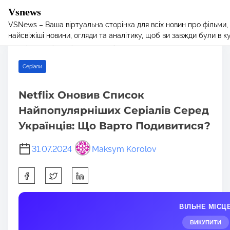
Vsnews
VSNews – Ваша віртуальна сторінка для всіх новин про фільми,
S
Home
/
Серіали
/ Netflix Оновив Список Найпопулярніших
найсвіжіші новини, огляди та аналітику, щоб ви завжди були в курс
k
Серіалів Серед Українців: Що Варто Подивитися?
i
p
Серіали
t
o
Netflix Оновив Список
c
Найпопулярніших Серіалів Серед
o
n
Українців: Що Варто Подивитися?
t
e
31.07.2024
Maksym Korolov
n
S
t
h
a
ВІЛЬНЕ МІСЦ
r
e
ВИКУПИТИ