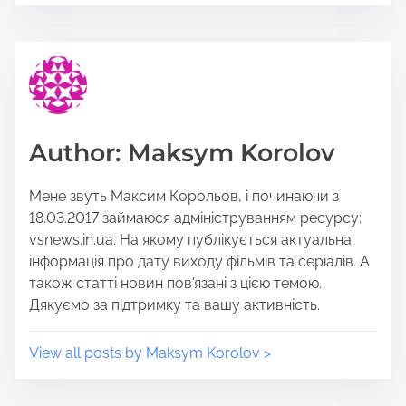
e
s
t
t
h
r
i
e
s
a
p
d
o
t
Author: Maksym Korolov
s
i
t
m
Мене звуть Максим Корольов, і починаючи з
o
e
18.03.2017 займаюся адмініструванням ресурсу:
n
vsnews.in.ua. На якому публікується актуальна
:
інформація про дату виходу фільмів та серіалів. А
також статті новин пов'язані з цією темою.
Дякуємо за підтримку та вашу активність.
View all posts by Maksym Korolov >