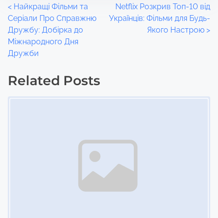
P
<
Найкращі Фільми та
Netflix Розкрив Топ-10 від
Серіали Про Справжню
Українців: Фільми для Будь-
o
Дружбу: Добірка до
Якого Настрою
>
Міжнародного Дня
s
Дружби
t
Related Posts
s
Image Placeholder
n
a
v
i
g
a