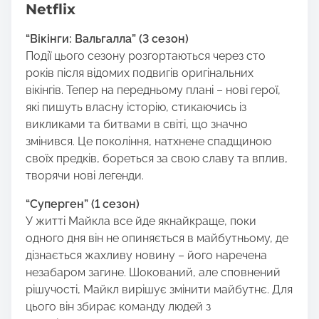
Netflix
“Вікінги: Вальгалла” (3 сезон)
Події цього сезону розгортаються через сто
років після відомих подвигів оригінальних
вікінгів. Тепер на передньому плані – нові герої,
які пишуть власну історію, стикаючись із
викликами та битвами в світі, що значно
змінився. Це покоління, натхнене спадщиною
своїх предків, бореться за свою славу та вплив,
творячи нові легенди.
“Суперген” (1 сезон)
У житті Майкла все йде якнайкраще, поки
одного дня він не опиняється в майбутньому, де
дізнається жахливу новину – його наречена
незабаром загине. Шокований, але сповнений
рішучості, Майкл вирішує змінити майбутнє. Для
цього він збирає команду людей з