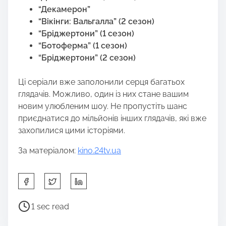
“Декамерон”
“Вікінги: Вальгалла” (2 сезон)
“Бріджертони” (1 сезон)
“Ботоферма” (1 сезон)
“Бріджертони” (2 сезон)
Ці серіали вже заполонили серця багатьох
глядачів. Можливо, один із них стане вашим
новим улюбленим шоу. Не пропустіть шанс
приєднатися до мільйонів інших глядачів, які вже
захопилися цими історіями.
За матеріалом:
kino.24tv.ua
S
h
a
P
1 sec read
r
o