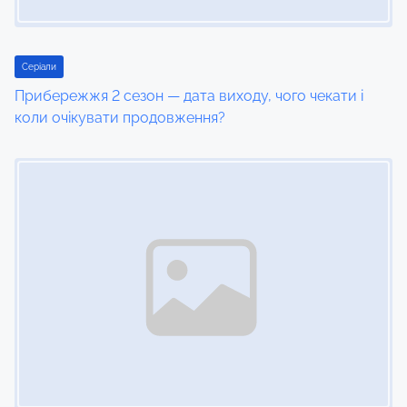
t
i
Серіали
o
Прибережжя 2 сезон — дата виходу, чого чекати і
n
коли очікувати продовження?
Image Placeholder