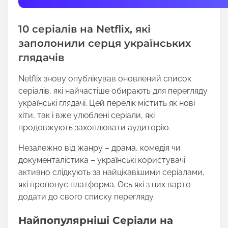
t
h
10 серіалів на Netflix, які
i
s
заполонили серця українських
p
глядачів
o
s
Netflix знову опублікував оновлений список
t
серіалів, які найчастіше обирають для перегляду
o
українські глядачі. Цей перелік містить як нові
n
хіти, так і вже улюблені серіали, які
:
продовжують захоплювати аудиторію.
Незалежно від жанру – драма, комедія чи
документалістика – українські користувачі
активно слідкують за найцікавішими серіалами,
які пропонує платформа. Ось які з них варто
додати до свого списку перегляду.
Найпопулярніші Серіали на