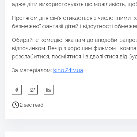
адже діти використовують цю можливість, щоб 
Протягом дня сім’я стикається з численними к
безмежної фантазії дітей і відсутності обмежен
Обирайте комедію, яка вам до вподоби, запро
відпочинком. Вечір з хорошим фільмом і комп
розслабитися, посміятися і відволіктися від бу
За матеріалом:
kino.24tv.ua
S
h
a
P
2 sec read
r
o
e
s
t
t
h
r