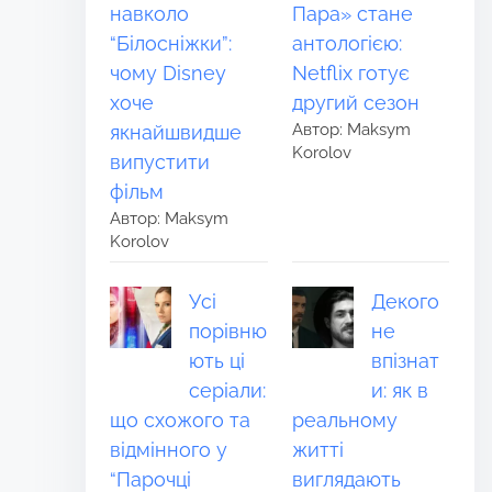
навколо
Пара» стане
“Білосніжки”:
антологією:
чому Disney
Netflix готує
хоче
другий сезон
Автор: Maksym
якнайшвидше
Korolov
випустити
фільм
Автор: Maksym
Korolov
Усі
Декого
порівню
не
ють ці
впізнат
серіали:
и: як в
що схожого та
реальному
відмінного у
житті
“Парочці
виглядають