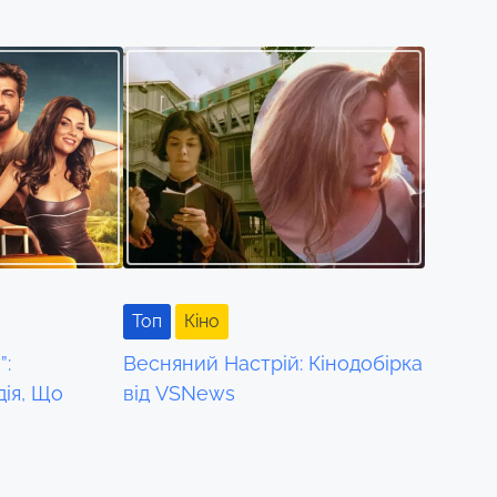
Toп
Кіно
”:
Весняний Настрій: Кінодобірка
ія, Що
від VSNews