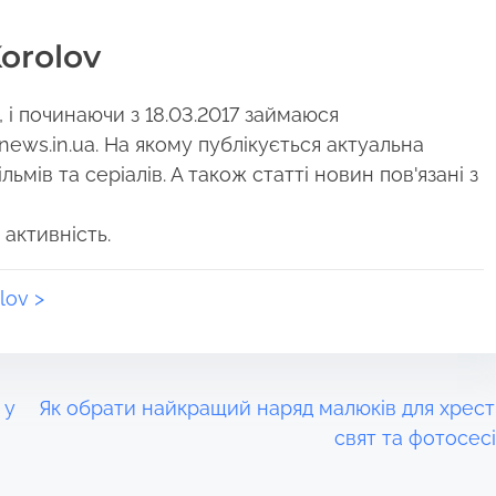
orolov
і починаючи з 18.03.2017 займаюся
news.in.ua. На якому публікується актуальна
ьмів та серіалів. А також статті новин пов'язані з
 активність.
lov >
 у
Як обрати найкращий наряд малюків для хрест
свят та фотосес