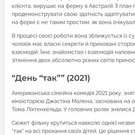
клієнта, вирушає на ферму в Австралії. Її план
продемонструвати свою здатність адаптуватис
на фермі є не таким простим, як вона очікувал
В процесі своєї роботи вона зближується із 
чоловік має власні секрети й приховані сторон
взаємодій. Їхнє знайомство і взаємодія напо
зіткнення двох абсолютно різних світів принос
“День “так”” (2021)
Американська сімейна комедія 2021 року, зня
кіноісторією Джастіна Малена, заснована на о
Тома Ліхтенхельда. У головних ролях знялися 
Сюжет фільму крутиться навколо однієї незвич
“так” на всі прохання своїх дітей. Це рішення 