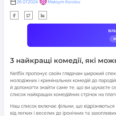
26.07.2024
Maksym Korolov
S
h
a
ВІЛ
r
В
e
t
h
3 найкращі комедії, які мож
i
s
Netflix пропонує своїм глядачам широкий спект
p
молодіжних і кримінальних комедій до пароді
o
й допомогти знайти саме те, що ви шукаєте се
s
список найкращих комедійних стрічок на плат
t
o
Наш список включає фільми, що відрізняються 
n
від легких і веселих до іронічних та захопливих.