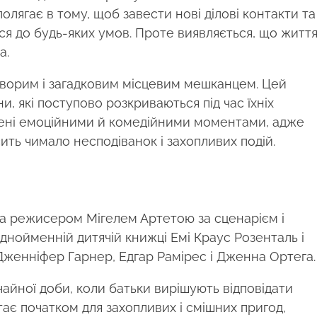
 полягає в тому, щоб завести нові ділові контакти та
я до будь-яких умов. Проте виявляється, що житт
а.
суворим і загадковим місцевим мешканцем. Цей
и, які поступово розкриваються під час їхніх
внені емоційними й комедійними моментами, адже
ить чимало несподіванок і захопливих подій.
та режисером Мігелем Артетою за сценарієм і
днойменній дитячій книжці Емі Краус Розенталь і
Дженніфер Гарнер, Едгар Рамірес і Дженна Ортега.
айної доби, коли батьки вирішують відповідати
стає початком для захопливих і смішних пригод,