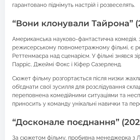
:
гарантовано піднімуть настрій і розвеселять.
“Вони клонували Тайрона” (
Американська науково-фантастична комедія,
режисерському повнометражному фільмі, є рез
Реттенмаєра над сценарієм. У фільмі знявся зі
Парріс, Джеймі Фокс і Кіфер Сазерленд.
Сюжет фільму розгортається після низки жахли
об’єднати свої зусилля для розслідування скла
переповнена комедійними ситуаціями та несп
приносить у команду унікальні навички та пер
“Досконале поєднання” (202
За сюжетом фільму, пробивна менеджерка з 