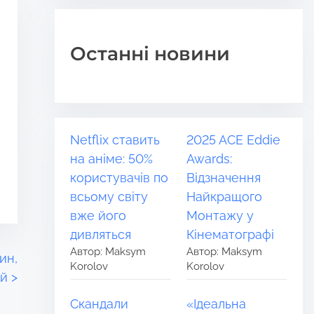
Останні новини
Netflix ставить
2025 ACE Eddie
на аніме: 50%
Awards:
користувачів по
Відзначення
всьому світу
Найкращого
вже його
Монтажу у
дивляться
Кінематографі
Автор: Maksym
Автор: Maksym
ин,
Korolov
Korolov
ій
>
Скандали
«Ідеальна