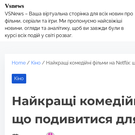
S
Vsnews
k
VSNews – Ваша віртуальна сторінка для всіх новин про
i
фільми, серіали та ігри. Ми пропонуємо найсвіжіші
p
новини, огляди та аналітику, щоб ви завжди були в
курсі всіх подій у світі розваг.
t
o
c
o
Home
/
Кіно
/ Найкращі комедійні фільми на Netflix
n
t
Кіно
e
n
Найкращі комедійні
t
що подивитися дл