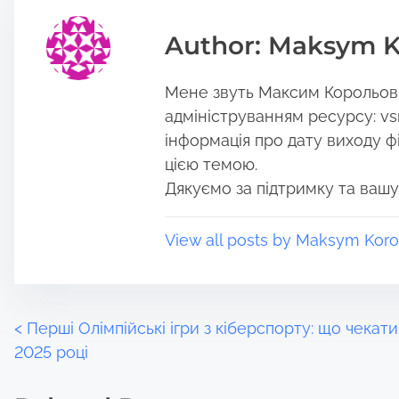
i
e
s
a
Author: Maksym K
p
d
o
t
Мене звуть Максим Корольов, 
s
i
t
m
адмініструванням ресурсу: vs
o
e
інформація про дату виходу філ
n
цією темою.
:
Дякуємо за підтримку та вашу
View all posts by Maksym Koro
P
<
Перші Олімпійські ігри з кіберспорту: що чекати
2025 році
o