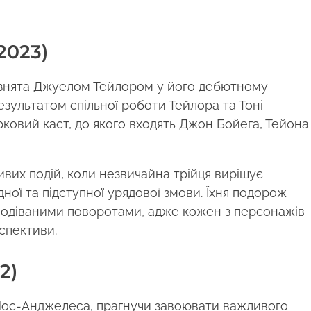
2023)
 знята Джуелом Тейлором у його дебютному
ультатом спільної роботи Тейлора та Тоні
рковий каст, до якого входять Джон Бойега, Тейона
вих подій, коли незвичайна трійця вирішує
дної та підступної урядової змови. Їхня подорож
одіваними поворотами, адже кожен з персонажів
спективи.
2)
Лос-Анджелеса, прагнучи завоювати важливого