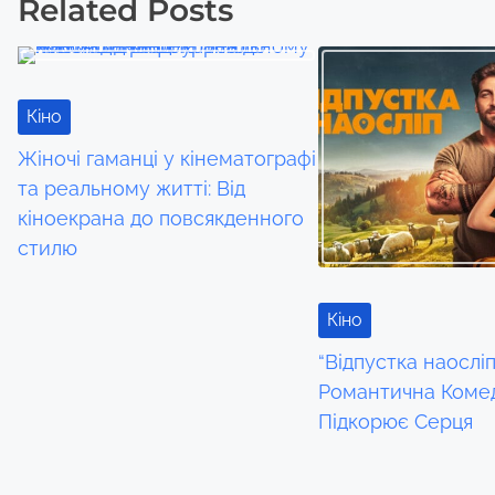
Related Posts
s
t
s
Кіно
n
Жіночі гаманці у кінематографі
та реальному житті: Від
a
кіноекрана до повсякденного
v
стилю
i
Кіно
g
“Відпустка наосліп
a
Романтична Комед
Підкорює Серця
t
i