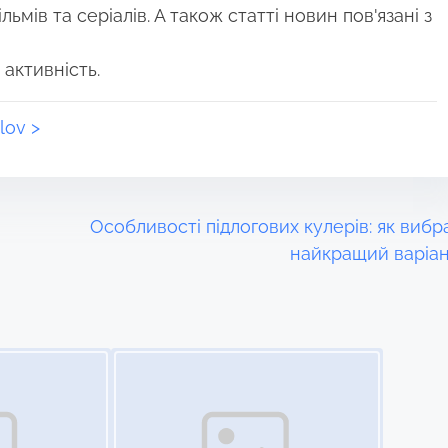
ьмів та серіалів. А також статті новин пов'язані з
 активність.
lov >
Особливості підлогових кулерів: як вибр
найкращий варіа
Image Placeholder