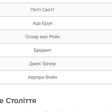
Пеггі Скотт
Ада Брук
Оскар ван Рейн
Бріджит
Джек Трічер
Аврора Фейн
 Століття