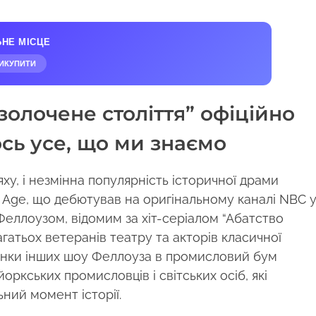
ЬНЕ МІСЦЕ
ИКУПИТИ
золочене століття” офіційно
ось усе, що ми знаємо
ху, і незмінна популярність історичної драми
d Age, що дебютував на оригінальному каналі NBC 
Феллоузом, відомим за хіт-серіалом “Абатство
гатьох ветеранів театру та акторів класичної
дтінки інших шоу Феллоуза в промисловий бум
оркських промисловців і світських осіб, які
ьний момент історії.