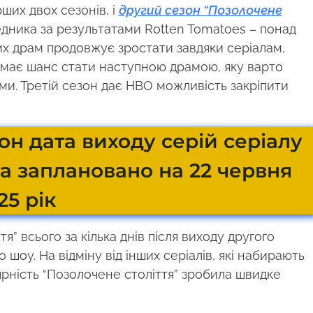
ших двох сезонів, і
другий сезон “Позолочене
ника за результатами Rotten Tomatoes – понад
них драм продовжує зростати завдяки серіалам,
” має шанс стати наступною драмою, яку варто
ми. Третій сезон дає HBO можливість закріпити
он дата виходу серій серіалу
а заплановано на 22 червня
25 рік
” всього за кілька днів після виходу другого
шоу. На відміну від інших серіалів, які набирають
ярність “Позолочене століття” зробила швидке