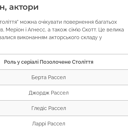
н, актори
толіття” можна очікувати повернення багатьох
, Меріон і Агнесс, а також сім’ю Скотт. Це велика
валися виконанням акторського складу у
Роль у серіалі Позолочене Століття
Берта Рассел
Джордж Рассел
Гледіс Рассел
Ларрі Рассел