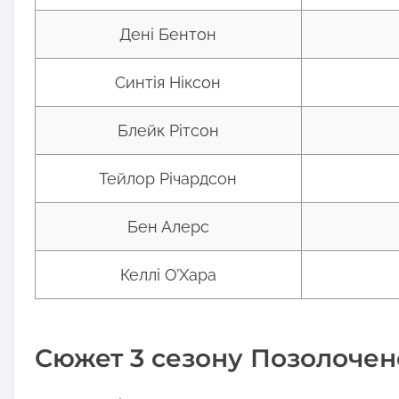
Дені Бентон
Синтія Ніксон
Блейк Рітсон
Тейлор Річардсон
Бен Алерс
Келлі О’Хара
Сюжет 3 сезону Позолочене