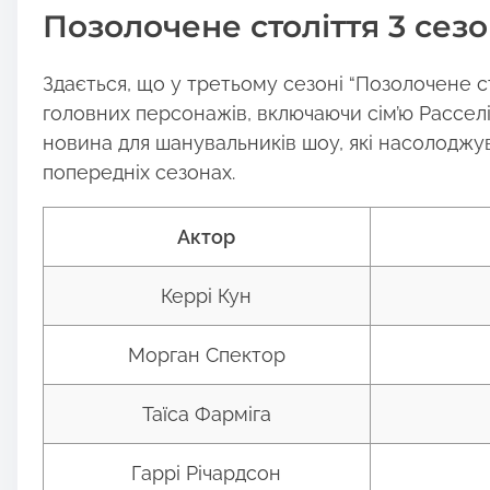
Позолочене століття 3 сезо
Здається, що у третьому сезоні “Позолочене с
головних персонажів, включаючи сім’ю Расселів
новина для шанувальників шоу, які насолоджу
попередніх сезонах.
Актор
Керрі Кун
Морган Спектор
Таїса Фарміга
Гаррі Річардсон