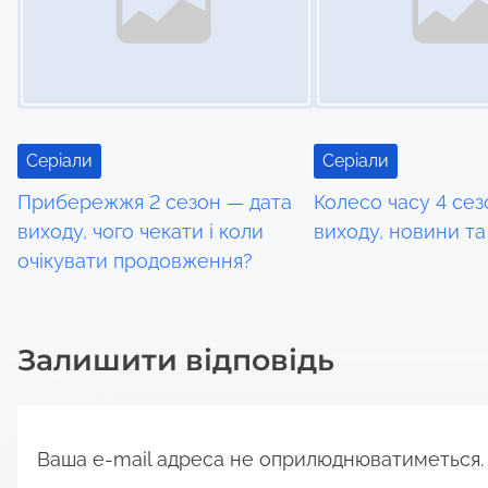
a
v
i
Серіали
Серіали
g
Прибережжя 2 сезон — дата
Колесо часу 4 сез
a
виходу, чого чекати і коли
виходу, новини та
очікувати продовження?
t
i
Залишити відповідь
o
n
Ваша e-mail адреса не оприлюднюватиметься.