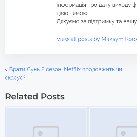
o
e
інформація про дату виходу філ
n
цією темою.
:
Дякуємо за підтримку та вашу
View all posts by Maksym Koro
P
<
Брати Сунь 2 сезон: Netflix продовжить чи
скасує?
o
Related Posts
s
Image Placeholder
Image Placeholder
t
s
n