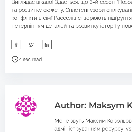
Виглядає цікаво! Здається, що 3-й сезон “Позо
та розвитку сюжету. Сплетені узори спілкуванн
конфлікти в сім’ї Расселів створюють підґрунт
нетерпінням деталей та розвитку історії у нов
S
h
a
P
4 sec read
r
o
e
s
t
t
h
r
i
e
s
a
Author: Maksym K
p
d
o
t
Мене звуть Максим Корольов, 
s
i
t
m
адмініструванням ресурсу: vs