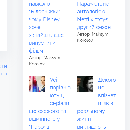
навколо
Пара» стане
“Білосніжки”:
антологією:
чому Disney
Netflix готує
хоче
другий сезон
Автор: Maksym
якнайшвидше
Korolov
випустити
фільм
Автор: Maksym
Korolov
ати
нт
>
Усі
Декого
порівню
не
ють ці
впізнат
серіали:
и: як в
що схожого та
реальному
відмінного у
житті
“Парочці
виглядають