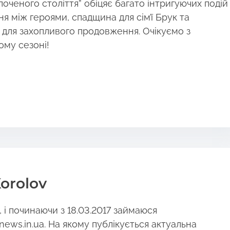
лоченого століття” обіцяє багато інтригуючих подій
я між героями, спадщина для сім’ї Брук та
я для захопливого продовження. Очікуємо з
ому сезоні!
orolov
і починаючи з 18.03.2017 займаюся
news.in.ua. На якому публікується актуальна