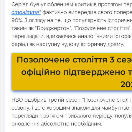
Серіал був улюбленцем критиків протягом пер
століття”
фактично випередив свого поперед
90%. З огляду на те, що популярність історич
таким як “Бриджертон”, “Позолочене століття
переглядати, вдихаючись аналогічними історія
серіал як наступну чудову історичну драму.
Позолочене століття 3 сез
офіційно підтверджено т
20
HBO одобрив третій сезон “Позолочене століття
сезону, і це є хорошим знаком для майбутнього 
перегляди протягом тривалого періоду, попул
оновлення абсолютно необхідним.