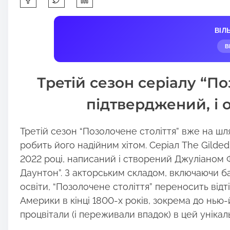
h
a
ВІЛ
r
В
e
t
Третій сезон серіалу “По
h
i
підтверджений, і 
s
p
Третій сезон “Позолочене століття” вже на шля
o
робить його надійним хітом. Серіал The Gilde
s
2022 році, написаний і створений Джуліаном 
t
Даунтон”. З акторським складом, включаючи ба
o
освіти, “Позолочене століття” переносить ві
n
Америки в кінці 1800-х років, зокрема до нью-й
:
процвітали (і переживали впадок) в цей унікал