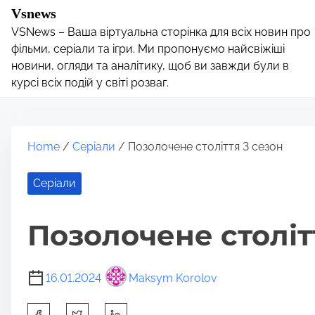
S
Vsnews
k
VSNews – Ваша віртуальна сторінка для всіх новин про
i
фільми, серіали та ігри. Ми пропонуємо найсвіжіші
p
новини, огляди та аналітику, щоб ви завжди були в
курсі всіх подій у світі розваг.
t
o
c
o
Home
/
Серіали
/ Позолочене століття 3 сезон
n
t
Серіали
e
n
Позолочене століт
t
16.01.2024
Maksym Korolov
S