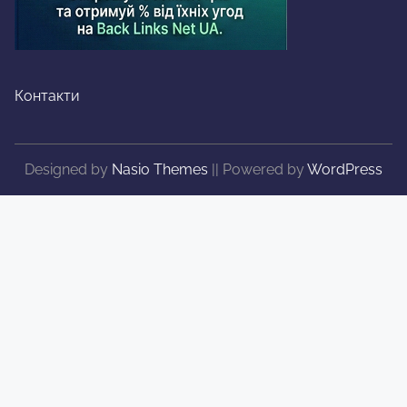
Контакти
Designed by
Nasio Themes
||
Powered by
WordPress