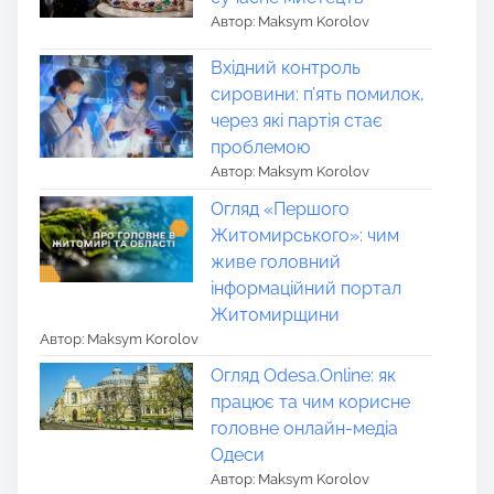
Автор: Maksym Korolov
Вхідний контроль
сировини: п’ять помилок,
через які партія стає
проблемою
Автор: Maksym Korolov
Огляд «Першого
Житомирського»: чим
живе головний
інформаційний портал
Житомирщини
Автор: Maksym Korolov
Огляд Odesa.Online: як
працює та чим корисне
головне онлайн-медіа
Одеси
Автор: Maksym Korolov