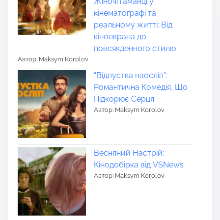
Жіночі гаманці у
кінематографі та
реальному житті: Від
кіноекрана до
повсякденного стилю
Автор: Maksym Korolov
“Відпустка наосліп”:
Романтична Комедія, Що
Підкорює Серця
Автор: Maksym Korolov
Весняний Настрій:
Кінодобірка від VSNews
Автор: Maksym Korolov