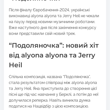
Після фіналу Євробачення-2024, українські
виконавиці alyona alyona та Jerry Heil не чекали
на паузу перед новими музичними роботами.
Вже наступного дня після закінчення конкурсу
вони представили свій новий трек.
“Подоляночка”: новий хіт
від alyona alyona та Jerry
Heil
Спільна композиція, названа “Подоляночка”,
стала результатом співпраці між alyona alyona
та Jerry Heil. Яна приступила до створення цієї
пісні ще під час навчання у Берклі, а потім до неї
долучилася реперка. Навіть виникла думка
податися на Нацвідбір з цією композицією.