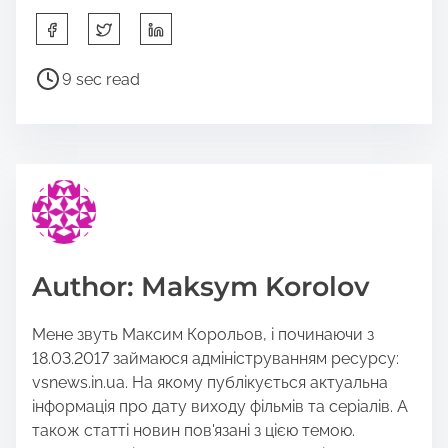
S
h
a
P
9 sec read
r
o
e
s
t
t
h
r
i
e
s
a
p
d
o
t
Author: Maksym Korolov
s
i
t
m
Мене звуть Максим Корольов, і починаючи з
o
e
18.03.2017 займаюся адмініструванням ресурсу:
n
vsnews.in.ua. На якому публікується актуальна
:
інформація про дату виходу фільмів та серіалів. А
також статті новин пов'язані з цією темою.