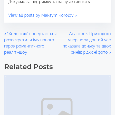
Дякуємо за підтримку та вашу активність.
View all posts by Maksym Korolov >
P
<
“Холостяк” повертається:
Анастасія Приходько
розсекретили ім’я нового
уперше за довгий час
o
героя романтичного
показала доньку та двох
реаліті-шоу
синів: рідкісні фото
>
s
t
Related Posts
Image Placeholder
s
n
a
v