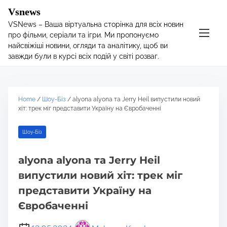
S
Vsnews
k
VSNews – Ваша віртуальна сторінка для всіх новин
i
про фільми, серіали та ігри. Ми пропонуємо
p
найсвіжіші новини, огляди та аналітику, щоб ви
t
завжди були в курсі всіх подій у світі розваг.
o
c
o
Home
/
Шоу-Біз
/ alyona alyona та Jerry Heil випустили новий
n
хіт: трек міг представити Україну на Євробаченні
t
e
Шоу-Біз
n
t
alyona alyona та Jerry Heil
випустили новий хіт: трек міг
представити Україну на
Євробаченні