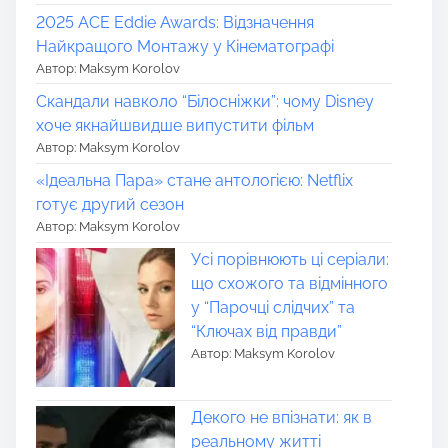
2025 ACE Eddie Awards: Відзначення
Найкращого Монтажу у Кінематографі
Автор: Maksym Korolov
Скандали навколо “Білосніжки”: чому Disney
хоче якнайшвидше випустити фільм
Автор: Maksym Korolov
«Ідеальна Пара» стане антологією: Netflix
готує другий сезон
Автор: Maksym Korolov
Усі порівнюють ці серіали:
що схожого та відмінного
у “Парочці слідчих” та
“Ключах від правди”
Автор: Maksym Korolov
Декого не впізнати: як в
реальному житті