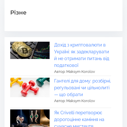
Різне
Дохід з криптовалюти в
Україні: як задекларувати
й не отримати питань від
податкової
Автор: Maksym Korolov
Гантелі для дому: розбірні,
регульовані чи цільнолиті
— що обрати
Автор: Maksym Korolov
Як Crivelli перетворює
дорогоцінне каміння на
сучасне мистецтв