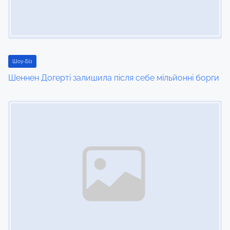
Шоу-Біз
Шеннен Догерті залишила після себе мільйонні борги
Image Placeholder