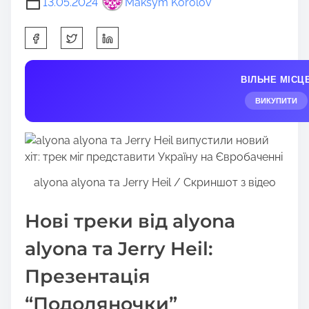
13.05.2024
Maksym Korolov
S
h
a
ВІЛЬНЕ МІСЦ
r
e
ВИКУПИТИ
t
h
i
s
alyona alyona та Jerry Heil / Скриншот з відео
p
o
Нові треки від alyona
s
t
alyona та Jerry Heil:
o
n
Презентація
:
“Подоляночки”