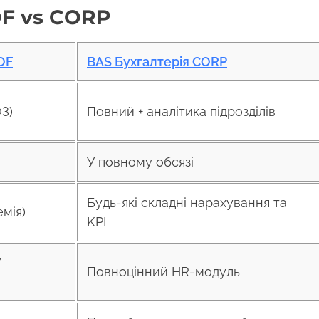
OF vs CORP
OF
BAS Бухгалтерія CORP
З)
Повний + аналітика підрозділів
У повному обсязі
Будь-які складні нарахування та
емія)
KPI
/
Повноцінний HR-модуль