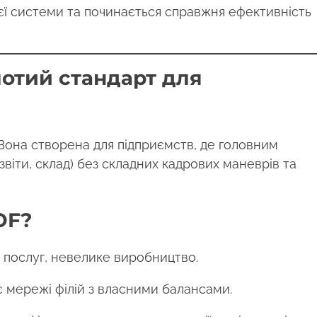
ієї системи та починається справжня ефективність
лотий стандарт для
Вона створена для підприємств, де головним
віти, склад) без складних кадрових маневрів та
OF?
а послуг, невелике виробництво.
 мережі філій з власними балансами.