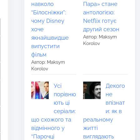
навколо
Пара» стане
“Білосніжки”:
антологією:
чому Disney
Netflix готує
хоче
другий сезон
Автор: Maksym
якнайшвидше
Korolov
випустити
фільм
Автор: Maksym
Korolov
Усі
Декого
порівню
не
ють ці
впізнат
серіали:
и: як в
що схожого та
реальному
відмінного у
житті
“Парочці
виглядають