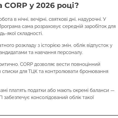
а CORP у 2026 році?
бота в нічні, вечірні, святкові дні, надурочні. У
Програма сама розраховує середній заробіток для
дь-якої складності.
ного розкладу з історією змін, облік відпусток у
 кандидатами та навчання персоналу.
критично. CORP дозволяє вести повноцінний
и списки для ТЦК та контролювати бронювання
 самі платять податки або мають окремі баланси —
 забезпечує консолідований облік такої