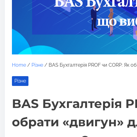
Home
/
Різне
/ BAS Бухгалтерія PROF чи CORP: Як обр
Різне
BAS Бухгалтерія P
обрати «двигун» дл