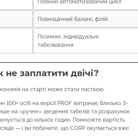
Повний автоматизований цикл
Повноцінний баланс філій
Позмінні, індивідуальні,
табелювання
к не заплатити двічі?
економія на старті може стати пасткою.
м 100+ осіб на версії PROF витрачає близько 3-
лише на «ручне» зведення табелів та розрахунок
рочується до кількох годин. Помножте вартість
ісяців — і ви побачите, що CORP окупається вже