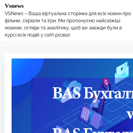
S
Vsnews
k
VSNews – Ваша віртуальна сторінка для всіх новин про
i
фільми, серіали та ігри. Ми пропонуємо найсвіжіші
p
новини, огляди та аналітику, щоб ви завжди були в
курсі всіх подій у світі розваг.
t
o
c
o
n
t
e
n
t