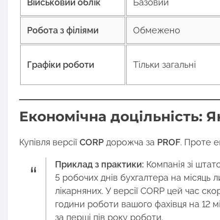
Військовий облік
Базовий
Робота з філіями
Обмежено
Графіки роботи
Тільки загальні
Економічна доцільність: Я
Купівля версії
CORP
дорожча за
PROF
. Проте 
Приклад з практики:
Компанія зі штато
5 робочих днів бухгалтера на місяць 
лікарняних. У версії CORP цей час ско
години роботи вашого фахівця на 12 м
за перші пів року роботи.