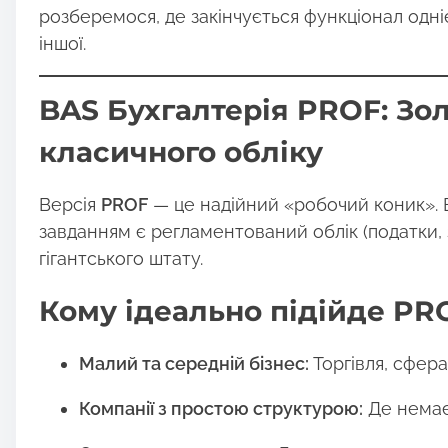
розберемося, де закінчується функціонал одн
o
іншої.
n
:
BAS Бухгалтерія PROF: Зо
класичного обліку
Версія
PROF
— це надійний «робочий коник». 
завданням є регламентований облік (податки, з
гігантського штату.
Кому ідеально підійде PR
Малий та середній бізнес:
Торгівля, сфер
Компанії з простою структурою:
Де немає