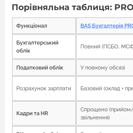
Порівняльна таблиця: PR
Функціонал
BAS Бухгалтерія PR
Бухгалтерський
Повний (ПСБО, МСФ
облік
Податковий облік
У повному обсязі
Розрахунок зарплати
Базовий (оклад + пр
Спрощено (прийом
Кадри та HR
звільнення)