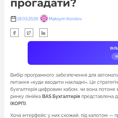
прогадати?
18.03.2026
Maksym Korolov
S
h
a
ВІЛ
r
В
e
t
h
Вибір програмного забезпечення для автоматиз
i
питання «куди вводити накладні». Це стратегіч
s
бухгалтерія цифровим хабом, чи вона потоне в
p
ринку лінійка
BAS Бухгалтерія
представлена д
o
(КОРП)
.
s
Хоча інтерфейс у них схожий, під капотом — п
t