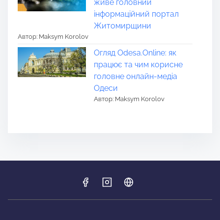
живе головний
інформаційний портал
Житомирщини
Автор: Maksym Korolov
Огляд Odesa.Online: як
працює та чим корисне
головне онлайн-медіа
Одеси
Автор: Maksym Korolov