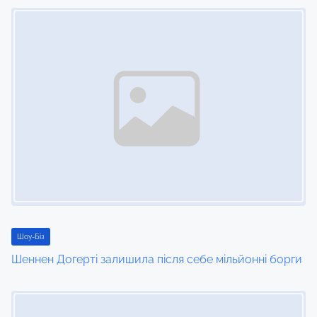
Image Placeholder
n
Шоу-Біз
Шеннен Догерті залишила після себе мільйонні борги
Image Placeholder