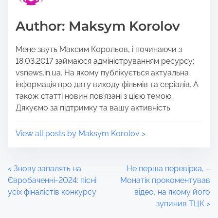
p
d
o
t
Author: Maksym Korolov
s
i
t
m
Мене звуть Максим Корольов, і починаючи з
o
e
18.03.2017 займаюся адмініструванням ресурсу:
n
vsnews.in.ua. На якому публікується актуальна
:
інформація про дату виходу фільмів та серіалів. А
також статті новин пов'язані з цією темою.
Дякуємо за підтримку та вашу активність.
View all posts by Maksym Korolov >
P
<
Знову запалять на
Не перша перевірка, –
Євробаченні-2024: пісні
Монатік прокоментував
o
усіх фіналістів конкурсу
відео, на якому його
зупинив ТЦК
>
s