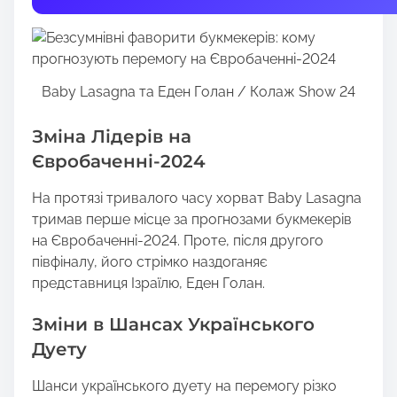
t
h
i
s
Baby Lasagna та Еден Голан / Колаж Show 24
p
o
Зміна Лідерів на
s
t
Євробаченні-2024
o
На протязі тривалого часу хорват Baby Lasagna
n
тримав перше місце за прогнозами букмекерів
:
на Євробаченні-2024. Проте, після другого
півфіналу, його стрімко наздоганяє
представниця Ізраїлю, Еден Голан.
Зміни в Шансах Українського
Дуету
Шанси українського дуету на перемогу різко