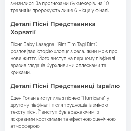
знизилися. За прогнозами букмекерів, на 10
травня їм пророкують лише 6 місце у фіналі.
Деталі Пісні Представника
Хорватії
Пісня Baby Lasagna, “Rim Tim Tagi Dim”,
розповідає історію хлопця з села, який мріє про
нове життя. Його виступ на першому півфіналі
вразив глядачів бурхливими оплесками та
криками.
Деталі Пісні Представниці Ізраїлю
Еден Голан виступила з піснею “Hurricane” у
другому півфіналі, після труднощів із зміною
тексту пісні. Її виступ був вражаючим, з
яскравими костюмами та ефектною сценічною
атмосферою.