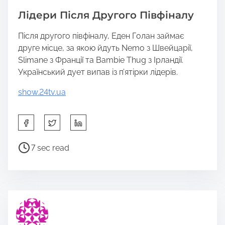
Лідери Після Другого Півфіналу
Після другого півфіналу, Еден Голан займає
друге місце, за якою йдуть Nemo з Швейцарії,
Slimane з Франції та Bambie Thug з Ірландії.
Український дует випав із п’ятірки лідерів.
show.24tv.ua
S
h
a
P
7 sec read
r
o
e
s
t
t
h
r
i
e
s
a