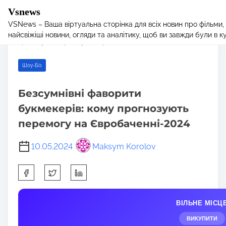
Vsnews
VSNews – Ваша віртуальна сторінка для всіх новин про фільми,
S
Home
/
Шоу-Біз
/ Безсумнівні фаворити букмекерів: кому
найсвіжіші новини, огляди та аналітику, щоб ви завжди були в курс
k
прогнозують перемогу на Євробаченні-2024
i
p
Шоу-Біз
t
o
Безсумнівні фаворити
c
букмекерів: кому прогнозують
o
n
перемогу на Євробаченні-2024
t
e
10.05.2024
Maksym Korolov
n
S
t
h
a
ВІЛЬНЕ МІСЦ
r
e
ВИКУПИТИ