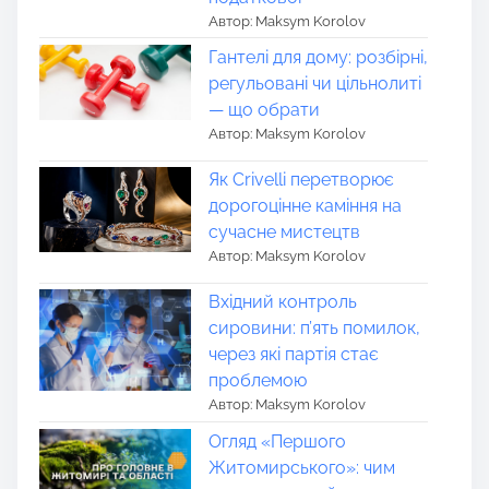
Автор: Maksym Korolov
Гантелі для дому: розбірні,
регульовані чи цільнолиті
— що обрати
Автор: Maksym Korolov
Як Crivelli перетворює
дорогоцінне каміння на
сучасне мистецтв
Автор: Maksym Korolov
Вхідний контроль
сировини: п’ять помилок,
через які партія стає
проблемою
Автор: Maksym Korolov
Огляд «Першого
Житомирського»: чим