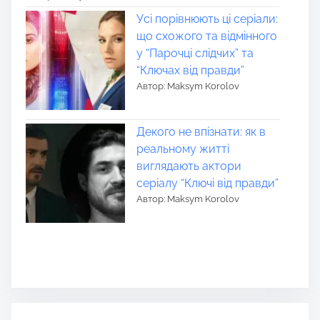
Усі порівнюють ці серіали:
що схожого та відмінного
у “Парочці слідчих” та
“Ключах від правди”
Автор: Maksym Korolov
Декого не впізнати: як в
реальному житті
виглядають актори
серіалу “Ключі від правди”
Автор: Maksym Korolov