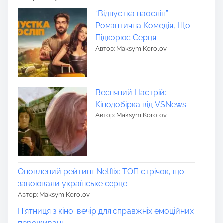
“Відпустка наосліп”:
Романтична Комедія, Що
Підкорює Серця
Автор: Maksym Korolov
Весняний Настрій:
Кінодобірка від VSNews
Автор: Maksym Korolov
Оновлений рейтинг Netflix: ТОП стрічок, що
завоювали українське серце
Автор: Maksym Korolov
П’ятниця з кіно: вечір для справжніх емоційних
переживань