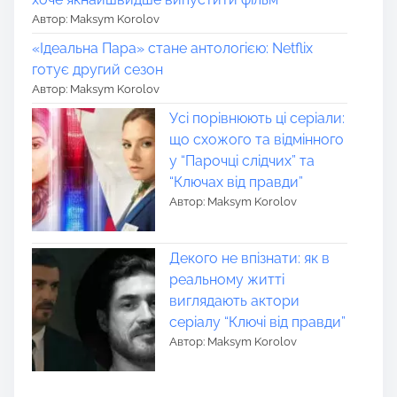
Автор: Maksym Korolov
«Ідеальна Пара» стане антологією: Netflix
готує другий сезон
Автор: Maksym Korolov
Усі порівнюють ці серіали:
що схожого та відмінного
у “Парочці слідчих” та
“Ключах від правди”
Автор: Maksym Korolov
Декого не впізнати: як в
реальному житті
виглядають актори
серіалу “Ключі від правди”
Автор: Maksym Korolov