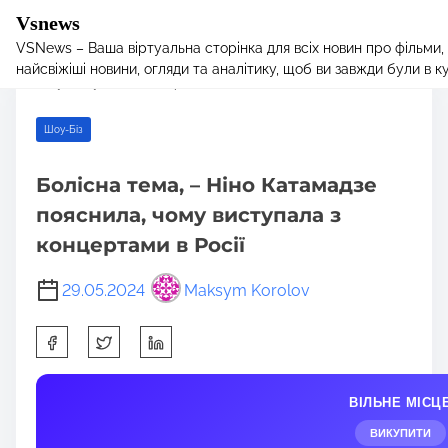
Vsnews
VSNews – Ваша віртуальна сторінка для всіх новин про фільми,
S
Home
/
Шоу-Біз
/ Болісна тема, – Ніно Катамадзе пояснила,
найсвіжіші новини, огляди та аналітику, щоб ви завжди були в курс
k
чому виступала з концертами в Росії
i
p
Шоу-Біз
t
o
Болісна тема, – Ніно Катамадзе
c
пояснила, чому виступала з
o
n
концертами в Росії
t
e
29.05.2024
Maksym Korolov
n
S
t
h
a
ВІЛЬНЕ МІСЦ
r
e
ВИКУПИТИ