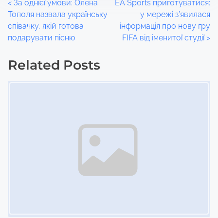
P
<
За однієї умови: Олена
EA Sports приготуватися:
Тополя назвала українську
у мережі з’явилася
o
співачку, якій готова
інформація про нову гру
подарувати пісню
FIFA від іменитої студії
>
s
t
Related Posts
Image Placeholder
s
n
a
v
i
g
a