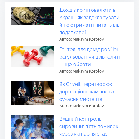
Дохід з криптовалюти в
Україні: як задекларувати
й не отримати питань від
податкової
Автор: Maksym Korolov
Гантелі для дому: розбірні,
регульовані чи цільнолиті
— що обрати
Автор: Maksym Korolov
Як Crivelli перетворює
дорогоцінне каміння на
сучасне мистецтв
Автор: Maksym Korolov
Вхідний контроль
сировини: п’ять помилок,
через які партія стає