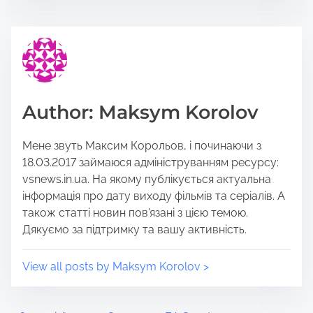
t
t
h
r
i
e
s
a
p
d
o
t
Author: Maksym Korolov
s
i
t
m
Мене звуть Максим Корольов, і починаючи з
o
e
18.03.2017 займаюся адмініструванням ресурсу:
n
vsnews.in.ua. На якому публікується актуальна
:
інформація про дату виходу фільмів та серіалів. А
також статті новин пов'язані з цією темою.
Дякуємо за підтримку та вашу активність.
View all posts by Maksym Korolov >