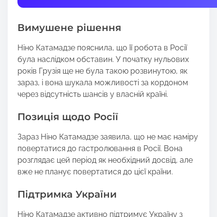
t
h
Вимушене рішення
i
s
Ніно Катамадзе пояснила, що її робота в Росії
p
була наслідком обставин. У початку нульових
o
років Грузія ще не була такою розвинутою, як
s
зараз, і вона шукала можливості за кордоном
t
через відсутність шансів у власній країні.
o
n
Позиція щодо Росії
:
Зараз Ніно Катамадзе заявила, що не має наміру
повертатися до гастролювання в Росії. Вона
розглядає цей період як необхідний досвід, але
вже не планує повертатися до цієї країни.
Підтримка України
Ніно Катамадзе активно підтримує Україну з