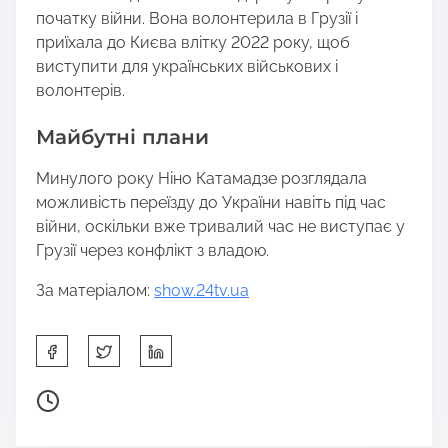
початку війни. Вона волонтерила в Грузії і
приїхала до Києва влітку 2022 року, щоб
виступити для українських військових і
волонтерів.
Майбутні плани
Минулого року Ніно Катамадзе розглядала
можливість переїзду до України навіть під час
війни, оскільки вже тривалий час не виступає у
Грузії через конфлікт з владою.
За матеріалом:
show.24tv.ua
S
h
a
P
r
o
e
s