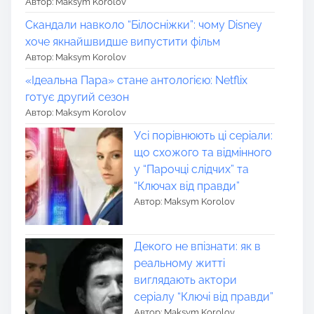
Автор: Maksym Korolov
Скандали навколо “Білосніжки”: чому Disney
хоче якнайшвидше випустити фільм
Автор: Maksym Korolov
«Ідеальна Пара» стане антологією: Netflix
готує другий сезон
Автор: Maksym Korolov
Усі порівнюють ці серіали:
що схожого та відмінного
у “Парочці слідчих” та
“Ключах від правди”
Автор: Maksym Korolov
Декого не впізнати: як в
реальному житті
виглядають актори
серіалу “Ключі від правди”
Автор: Maksym Korolov