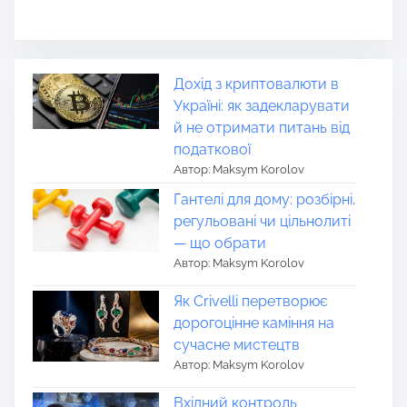
Дохід з криптовалюти в
Україні: як задекларувати
й не отримати питань від
податкової
Автор: Maksym Korolov
Гантелі для дому: розбірні,
регульовані чи цільнолиті
— що обрати
Автор: Maksym Korolov
Як Crivelli перетворює
дорогоцінне каміння на
сучасне мистецтв
Автор: Maksym Korolov
Вхідний контроль