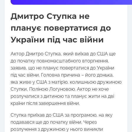
t
h
Дмитро Ступка не
i
s
планує повертатися до
p
України під час війни
o
s
t
Актор Дмитро Ступка, який виїхав до США ще
o
до початку повномасштабного вторгнення,
n
заявив, що не планує повертатися до України
:
під час війни. Головна причина – його донька,
яка живе у США з матір’ю, колишньою дружиною
Ступки, Поліною Логуновою. Актор не хоче
розлучатися з дитиною та планує жити на дві
країни після завершення війни.
Ступка приїхав до США за програмою, на яку
подавався ще до початку війни. Через
розлучення з дружиною у нього виникли