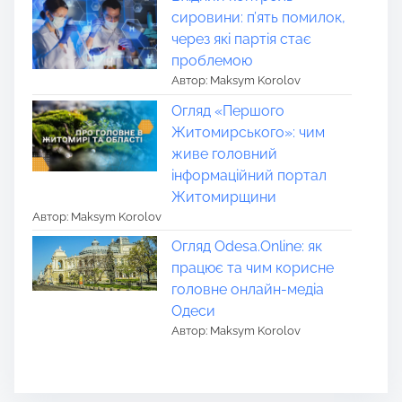
сировини: п’ять помилок,
через які партія стає
проблемою
Автор: Maksym Korolov
Огляд «Першого
Житомирського»: чим
живе головний
інформаційний портал
Житомирщини
Автор: Maksym Korolov
Огляд Odesa.Online: як
працює та чим корисне
головне онлайн-медіа
Одеси
Автор: Maksym Korolov