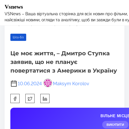
Vsnews
VSNews – Ваша віртуальна сторінка для всіх новин про фільми,
S
Home
/
Шоу-Біз
/ Це моє життя, – Дмитро Ступка заявив, що не
найсвіжіші новини, огляди та аналітику, щоб ви завжди були в курс
k
планує повертатися з Америки в Україну
i
p
Шоу-Біз
t
o
Це моє життя, – Дмитро Ступка
c
заявив, що не планує
o
n
повертатися з Америки в Україну
t
e
10.06.2024
Maksym Korolov
n
S
t
h
a
ВІЛЬНЕ МІСЦ
r
e
ВИКУПИТИ