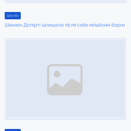
Шоу-Біз
Шеннен Догерті залишила після себе мільйонні борги
Image Placeholder