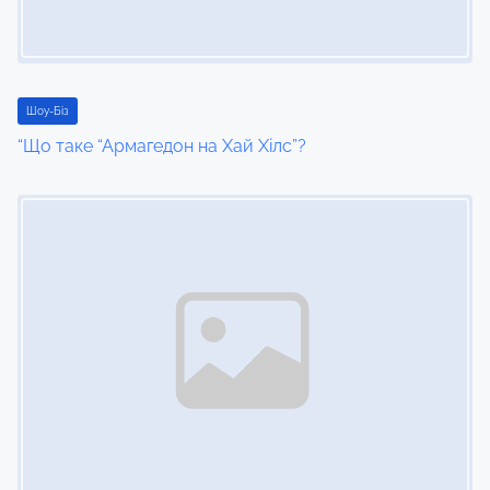
a
t
i
Шоу-Біз
“Що таке “Армагедон на Хай Хілс”?
o
Image Placeholder
n