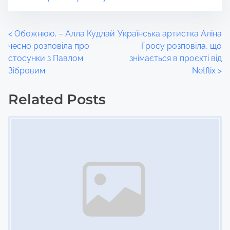
P
<
Обожнюю, – Алла Кудлай
Українська артистка Аліна
чесно розповіла про
Гросу розповіла, що
o
стосунки з Павлом
знімається в проєкті від
Зібровим
Netflix
>
s
t
Related Posts
Image Placeholder
s
n
a
v
i
g