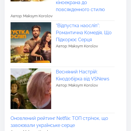
кіноекрана до
повсякденного стилю
Автор: Maksym Korolov
“Відпустка наосліп”:
Романтична Комедія, Що
Підкорює Серця
Автор: Maksym Korolov
Весняний Настрій:
Кінодобірка від VSNews
Автор: Maksym Korolov
Оновлений рейтинг Netflix: ТОП стрічок, що
завоювали українське серце