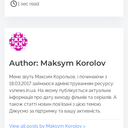
a
P
1 sec read
r
o
e
s
t
t
h
r
i
e
s
a
p
d
o
t
Author: Maksym Korolov
s
i
t
m
Мене звуть Максим Корольов, і починаючи з
o
e
18.03.2017 займаюся адмініструванням ресурсу:
n
vsnews.in.ua. На якому публікується актуальна
:
інформація про дату виходу фільмів та серіалів. А
також статті новин пов'язані з цією темою.
Дякуємо за підтримку та вашу активність.
View all posts by Maksym Korolov >