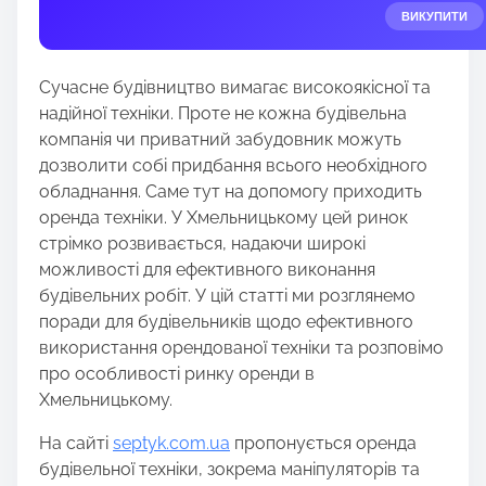
e
ВИКУПИТИ
t
h
Сучасне будівництво вимагає високоякісної та
i
надійної техніки. Проте не кожна будівельна
s
компанія чи приватний забудовник можуть
p
дозволити собі придбання всього необхідного
o
обладнання. Саме тут на допомогу приходить
s
оренда техніки. У Хмельницькому цей ринок
t
стрімко розвивається, надаючи широкі
o
можливості для ефективного виконання
n
будівельних робіт. У цій статті ми розглянемо
:
поради для будівельників щодо ефективного
використання орендованої техніки та розповімо
про особливості ринку оренди в
Хмельницькому.
На сайті
septyk.com.ua
пропонується оренда
будівельної техніки, зокрема маніпуляторів та