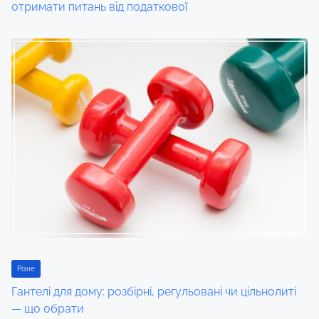
n
отримати питань від податкової
Різне
Гантелі для дому: розбірні, регульовані чи цільнолиті
— що обрати