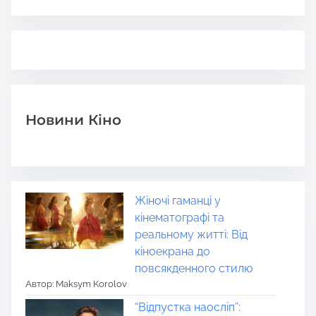
Новини Кіно
Жіночі гаманці у
кінематографі та
реальному житті: Від
кіноекрана до
повсякденного стилю
Автор: Maksym Korolov
“Відпустка наосліп”: