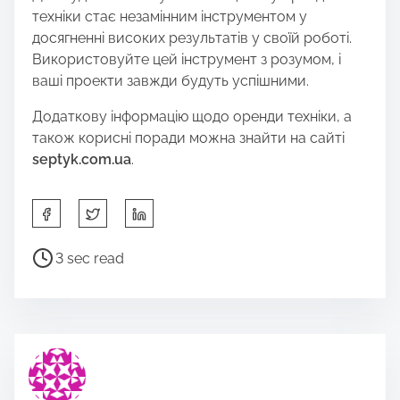
техніки стає незамінним інструментом у
досягненні високих результатів у своїй роботі.
Використовуйте цей інструмент з розумом, і
ваші проекти завжди будуть успішними.
Додаткову інформацію щодо оренди техніки, а
також корисні поради можна знайти на сайті
septyk.com.ua
.
S
h
a
P
3 sec read
r
o
e
s
t
t
h
r
i
e
s
a