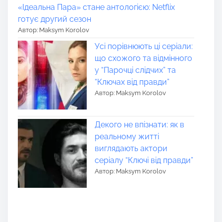
«Ідеальна Пара» стане антологією: Netflix
готує другий сезон
Автор: Maksym Korolov
Усі порівнюють ці серіали:
що схожого та відмінного
у “Парочці слідчих” та
“Ключах від правди”
Автор: Maksym Korolov
Декого не впізнати: як в
реальному житті
виглядають актори
серіалу “Ключі від правди”
Автор: Maksym Korolov