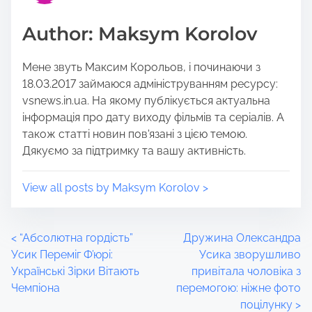
p
d
o
t
Author: Maksym Korolov
s
i
t
m
Мене звуть Максим Корольов, і починаючи з
o
e
18.03.2017 займаюся адмініструванням ресурсу:
n
vsnews.in.ua. На якому публікується актуальна
:
інформація про дату виходу фільмів та серіалів. А
також статті новин пов'язані з цією темою.
Дякуємо за підтримку та вашу активність.
View all posts by Maksym Korolov >
P
<
“Абсолютна гордість”
Дружина Олександра
Усик Переміг Ф’юрі:
Усика зворушливо
o
Українські Зірки Вітають
привітала чоловіка з
Чемпіона
перемогою: ніжне фото
s
поцілунку
>