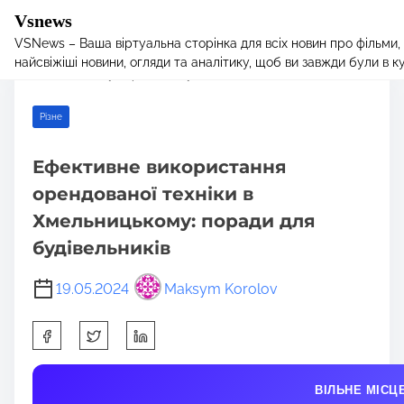
Vsnews
VSNews – Ваша віртуальна сторінка для всіх новин про фільми,
S
Home
/
Різне
/ Ефективне використання орендованої техніки в
найсвіжіші новини, огляди та аналітику, щоб ви завжди були в курс
k
Хмельницькому: поради для будівельників
i
p
Різне
t
o
Ефективне використання
c
орендованої техніки в
o
n
Хмельницькому: поради для
t
будівельників
e
n
19.05.2024
Maksym Korolov
t
S
h
a
ВІЛЬНЕ МІСЦ
r