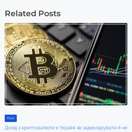
t
Related Posts
s
n
a
v
i
g
a
t
i
Різне
o
Дохід з криптовалюти в Україні: як задекларувати й не