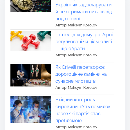
Україні: як задекларувати
й не отримати питань від
податкової
Автор: Maksym Korolov
Гантелі для дому: розбірні,
регульовані чи цільнолиті
— що обрати
Автор: Maksym Korolov
Як Crivelli перетворює
дорогоцінне каміння на
сучасне мистецтв
Автор: Maksym Korolov
Вхідний контроль
сировини: п’ять помилок,
через які партія стає
проблемою
Автор: Maksym Korolov