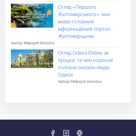
Огляд «Першого
Житомирського»: чим
живе головний
інформаційний портал
Житомирщини
Автор: Maksym Korolov
Огляд Odesa.Online: як
працює та чим корисне
головне онлайн-медіа
Одеси
Автор: Maksym Korolov