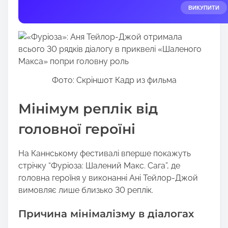
e
ВИКУПИТИ
t
h
i
s
p
Фото: Скріншот Кадр из фильма
o
s
Мінімум реплік від
t
o
головної героїні
n
:
На Каннському фестивалі вперше покажуть
стрічку “Фуріоза: Шалений Макс. Сага”, де
головна героїня у виконанні Ані Тейлор-Джой
вимовляє лише близько 30 реплік.
Причина мінімалізму в діалогах