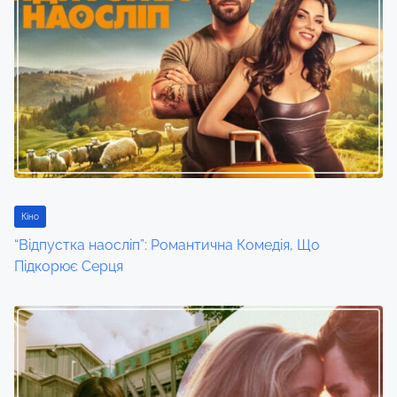
Кіно
“Відпустка наосліп”: Романтична Комедія, Що
Підкорює Серця