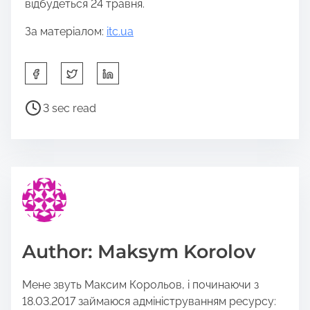
відбудеться 24 травня.
За матеріалом:
itc.ua
S
h
a
P
3 sec read
r
o
e
s
t
t
h
r
i
e
s
a
p
d
o
t
Author: Maksym Korolov
s
i
t
m
Мене звуть Максим Корольов, і починаючи з
o
e
18.03.2017 займаюся адмініструванням ресурсу:
n