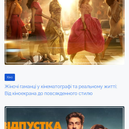
a
v
i
g
a
t
i
Кіно
o
Жіночі гаманці у кінематографі та реальному житті:
n
Від кіноекрана до повсякденного стилю