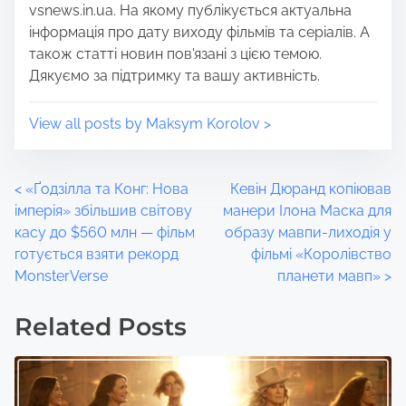
vsnews.in.ua. На якому публікується актуальна
:
інформація про дату виходу фільмів та серіалів. А
також статті новин пов'язані з цією темою.
Дякуємо за підтримку та вашу активність.
View all posts by Maksym Korolov >
P
<
«Ґодзілла та Конг: Нова
Кевін Дюранд копіював
імперія» збільшив світову
манери Ілона Маска для
o
касу до $560 млн — фільм
образу мавпи-лиходія у
готується взяти рекорд
фільмі «Королівство
s
MonsterVerse
планети мавп»
>
t
Related Posts
s
n