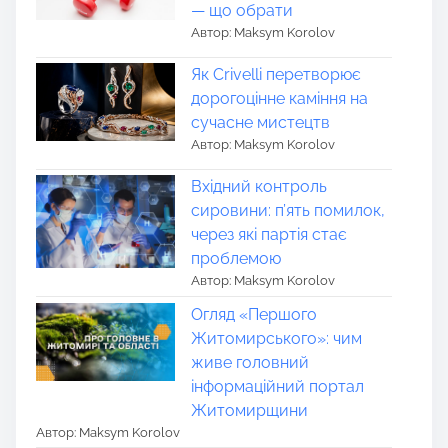
— що обрати
Автор: Maksym Korolov
Як Crivelli перетворює
дорогоцінне каміння на
сучасне мистецтв
Автор: Maksym Korolov
Вхідний контроль
сировини: п’ять помилок,
через які партія стає
проблемою
Автор: Maksym Korolov
Огляд «Першого
Житомирського»: чим
живе головний
інформаційний портал
Житомирщини
Автор: Maksym Korolov