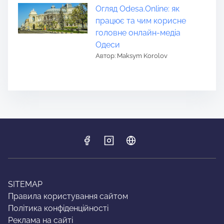
Огляд Odesa.Online: як
працює та чим корисне
головне онлайн-медіа
Одеси
Автор: Maksym Korolov
SITEMAP
Правила користування сайтом
Політика конфіденційності
Реклама на сайті