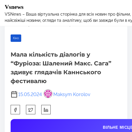
Vsnews
VSNews – Ваша віртуальна сторінка для всіх новин про фільми,
S
Home
/
Кіно
/ Мала кількість діалогів у “Фуріоза: Шалений Макс.
найсвіжіші новини, огляди та аналітику, щоб ви завжди були в курс
k
Сага” здивує глядачів Каннського фестивалю
i
p
Кіно
t
o
Мала кількість діалогів у
c
“Фуріоза: Шалений Макс. Сага”
o
n
здивує глядачів Каннського
t
фестивалю
e
n
15.05.2024
Maksym Korolov
t
S
h
a
ВІЛЬНЕ МІСЦ
r