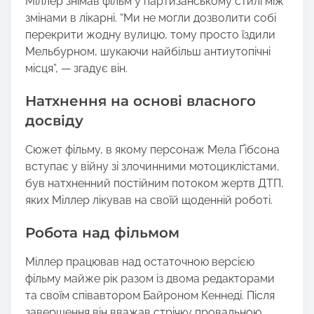
Міллер знімав фільм у партизанському стилі між
змінами в лікарні. “Ми не могли дозволити собі
перекрити жодну вулицю, тому просто їздили
Мельбурном, шукаючи найбільш антиутопічні
місця”, — згадує він.
Натхнення на основі власного
досвіду
Сюжет фільму, в якому персонаж Мела Ґібсона
вступає у війну зі злочинними мотоциклістами,
був натхненний постійним потоком жертв ДТП,
яких Міллер лікував на своїй щоденній роботі.
Робота над фільмом
Міллер працював над остаточною версією
фільму майже рік разом із двома редакторами
та своїм співавтором Байроном Кеннеді. Після
завершення він вважав стрічку провальною.