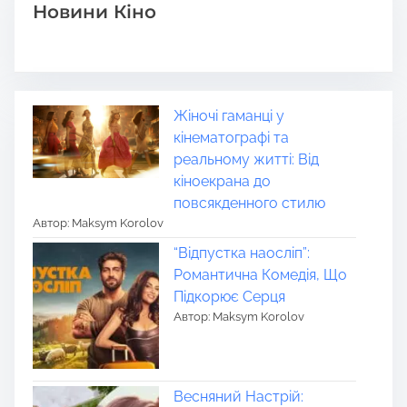
Новини Кіно
Жіночі гаманці у
кінематографі та
реальному житті: Від
кіноекрана до
повсякденного стилю
Автор: Maksym Korolov
“Відпустка наосліп”:
Романтична Комедія, Що
Підкорює Серця
Автор: Maksym Korolov
Весняний Настрій: