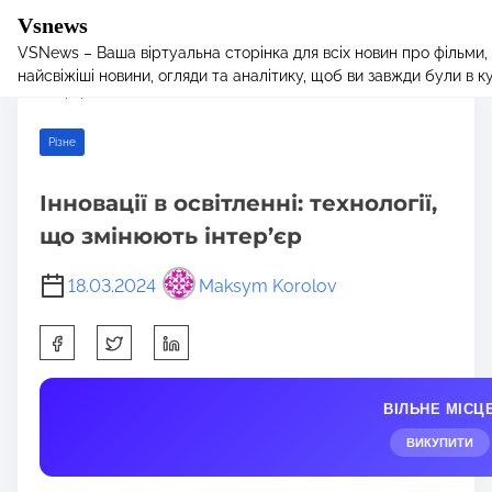
Vsnews
VSNews – Ваша віртуальна сторінка для всіх новин про фільми,
S
Home
/
Різне
/ Інновації в освітленні: технології, що змінюють
найсвіжіші новини, огляди та аналітику, щоб ви завжди були в курс
k
інтер’єр
i
p
Різне
t
o
Інновації в освітленні: технології,
c
що змінюють інтер’єр
o
n
18.03.2024
Maksym Korolov
t
e
S
n
h
t
a
ВІЛЬНЕ МІСЦ
r
e
ВИКУПИТИ
t