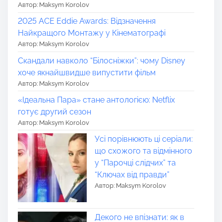
Автор: Maksym Korolov
2025 ACE Eddie Awards: Відзначення
Найкращого Монтажу у Кінематографі
Автор: Maksym Korolov
Скандали навколо “Білосніжки”: чому Disney
хоче якнайшвидше випустити фільм
Автор: Maksym Korolov
«Ідеальна Пара» стане антологією: Netflix
готує другий сезон
Автор: Maksym Korolov
Усі порівнюють ці серіали:
що схожого та відмінного
у “Парочці слідчих” та
“Ключах від правди”
Автор: Maksym Korolov
Декого не впізнати: як в