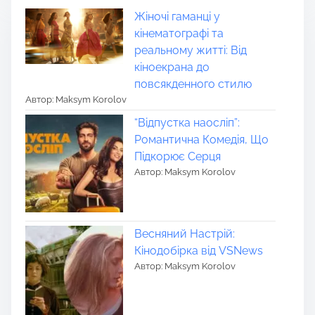
Жіночі гаманці у
кінематографі та
реальному житті: Від
кіноекрана до
повсякденного стилю
Автор: Maksym Korolov
“Відпустка наосліп”:
Романтична Комедія, Що
Підкорює Серця
Автор: Maksym Korolov
Весняний Настрій:
Кінодобірка від VSNews
Автор: Maksym Korolov