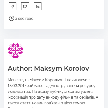
S
h
a
P
3 sec read
r
o
e
s
t
t
h
r
i
e
s
a
p
d
o
t
Author: Maksym Korolov
s
i
t
m
Мене звуть Максим Корольов, і починаючи з
o
e
18.03.2017 займаюся адмініструванням ресурсу:
n
vsnews.in.ua. На якому публікується актуальна
:
інформація про дату виходу фільмів та серіалів. А
також статті новин пов'язані з цією темою.