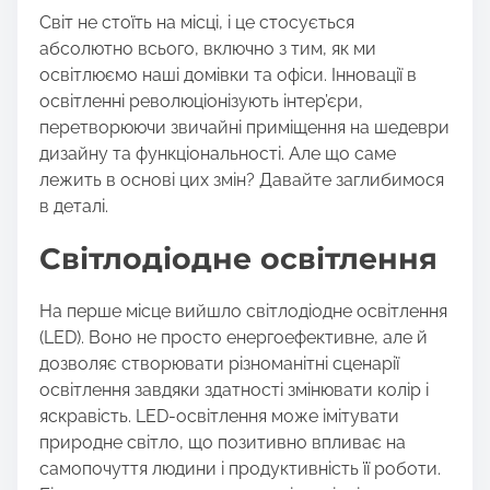
h
Світ не стоїть на місці, і це стосується
i
абсолютно всього, включно з тим, як ми
s
освітлюємо наші домівки та офіси. Інновації в
p
освітленні революціонізують інтер’єри,
o
перетворюючи звичайні приміщення на шедеври
s
дизайну та функціональності. Але що саме
t
лежить в основі цих змін? Давайте заглибимося
o
в деталі.
n
:
Світлодіодне освітлення
На перше місце вийшло світлодіодне освітлення
(LED). Воно не просто енергоефективне, але й
дозволяє створювати різноманітні сценарії
освітлення завдяки здатності змінювати колір і
яскравість. LED-освітлення може імітувати
природне світло, що позитивно впливає на
самопочуття людини і продуктивність її роботи.