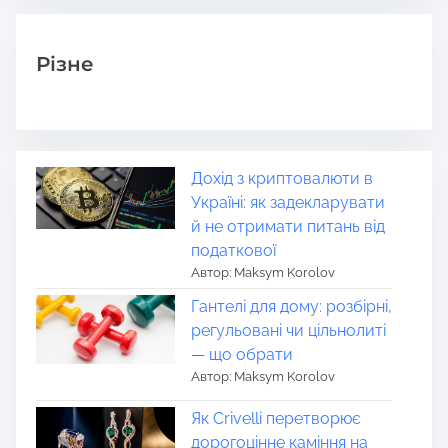
Різне
Дохід з криптовалюти в
Україні: як задекларувати
й не отримати питань від
податкової
Автор: Maksym Korolov
Гантелі для дому: розбірні,
регульовані чи цільнолиті
— що обрати
Автор: Maksym Korolov
Як Crivelli перетворює
дорогоцінне каміння на