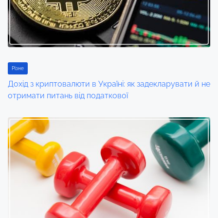
i
g
a
t
Різне
i
Дохід з криптовалюти в Україні: як задекларувати й не
отримати питань від податкової
o
n