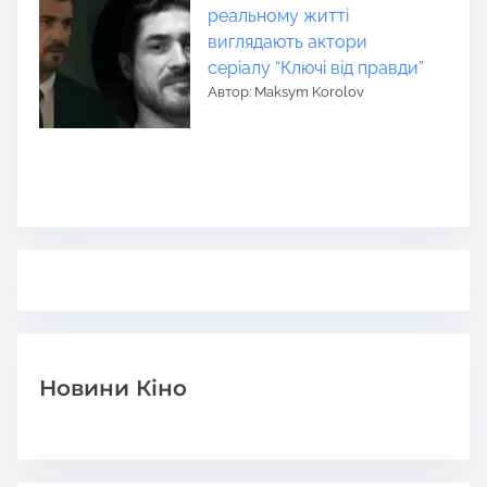
реальному житті
виглядають актори
серіалу “Ключі від правди”
Автор: Maksym Korolov
Новини Кіно