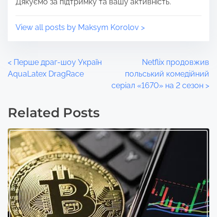
Дякуємо за підтримку та вашу активність.
View all posts by Maksym Korolov >
P
<
Перше драг-шоу Україн
Netflix продовжив
AquaLatex DragRace
польський комедійний
o
серіал «1670» на 2 сезон
>
s
Related Posts
t
s
n
a
v