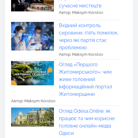
сучасне мистецтв
Автор: Maksym Korolov
Вхідний контроль
сировини: п’ять помилок,
через які партія стає
проблемою
Автор: Maksym Korolov
Огляд «Першого
Житомирського»: чим
живе головний
інформаційний портал
Житомирщини
Автор: Maksym Korolov
Огляд Odesa.Online: як
працює та чим корисне
головне онлайн-медіа
Одеси