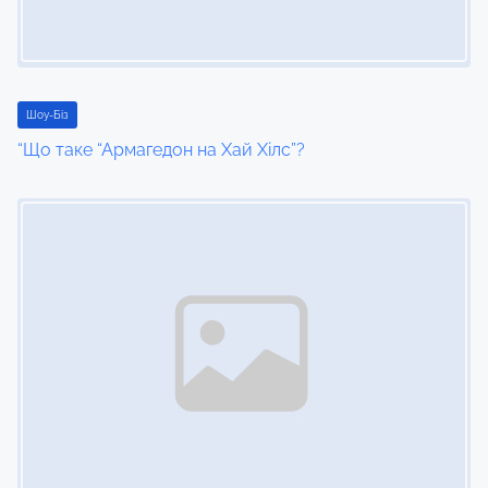
a
t
i
Шоу-Біз
“Що таке “Армагедон на Хай Хілс”?
o
Image Placeholder
n