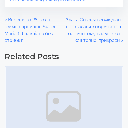
P
<
Вперше за 28 років:
Злата Огнєвіч неочікувано
геймер пройшов Super
показалася з обручкою на
o
Mario 64 повністю без
безіменному пальці: фото
стрибків
коштовної прикраси
>
s
t
Related Posts
Image Placeholder
s
n
a
v
i
g