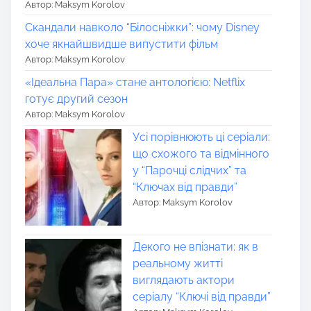
Автор: Maksym Korolov
Скандали навколо “Білосніжки”: чому Disney
хоче якнайшвидше випустити фільм
Автор: Maksym Korolov
«Ідеальна Пара» стане антологією: Netflix
готує другий сезон
Автор: Maksym Korolov
Усі порівнюють ці серіали:
що схожого та відмінного
у “Парочці слідчих” та
“Ключах від правди”
Автор: Maksym Korolov
Декого не впізнати: як в
реальному житті
виглядають актори
серіалу “Ключі від правди”