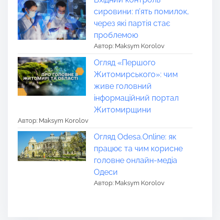
сировини: п’ять помилок,
через які партія стає
проблемою
Автор: Maksym Korolov
Огляд «Першого
Житомирського»: чим
живе головний
інформаційний портал
Житомирщини
Автор: Maksym Korolov
Огляд Odesa.Online: як
працює та чим корисне
головне онлайн-медіа
Одеси
Автор: Maksym Korolov