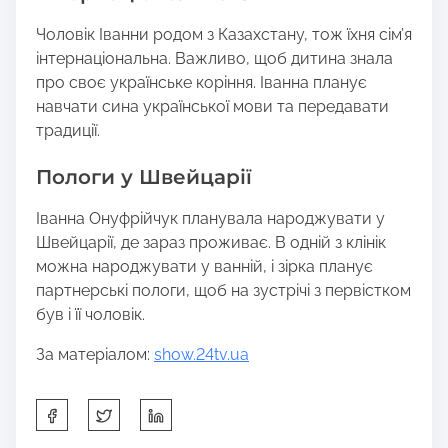
Чоловік Іванни родом з Казахстану, тож їхня сім’я
інтернаціональна. Важливо, щоб дитина знала
про своє українське коріння. Іванна планує
навчати сина української мови та передавати
традиції.
Пологи у Швейцарії
Іванна Онуфрійчук планувала народжувати у
Швейцарії, де зараз проживає. В одній з клінік
можна народжувати у ванній, і зірка планує
партнерські пологи, щоб на зустрічі з первістком
був і її чоловік.
За матеріалом:
show.24tv.ua
S
h