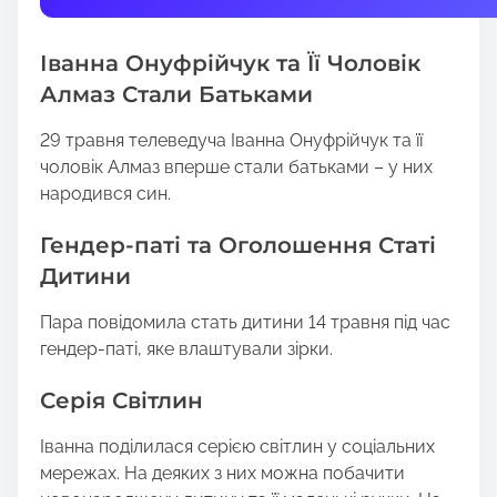
t
h
Іванна Онуфрійчук та Її Чоловік
i
s
Алмаз Стали Батьками
p
29 травня телеведуча Іванна Онуфрійчук та її
o
чоловік Алмаз вперше стали батьками – у них
s
народився син.
t
o
Гендер-паті та Оголошення Статі
n
Дитини
:
Пара повідомила стать дитини 14 травня під час
гендер-паті, яке влаштували зірки.
Серія Світлин
Іванна поділилася серією світлин у соціальних
мережах. На деяких з них можна побачити