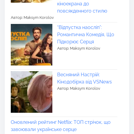
кіноекрана до
повсякденного стилю
Автор: Maksym Korolov
“Відпустка наосліп”:
Романтична Комедія, Що
Підкорює Серця
Автор: Maksym Korolov
Весняний Настрій:
Кінодобірка від VSNews
Автор: Maksym Korolov
Оновлений рейтинг Netflix: ТОП стрічок, що
завоювали українське серце