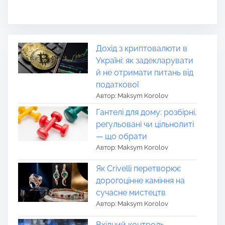
Дохід з криптовалюти в
Україні: як задекларувати
й не отримати питань від
податкової
Автор: Maksym Korolov
Гантелі для дому: розбірні,
регульовані чи цільнолиті
— що обрати
Автор: Maksym Korolov
Як Crivelli перетворює
дорогоцінне каміння на
сучасне мистецтв
Автор: Maksym Korolov
Вхідний контроль