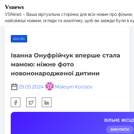
Vsnews
VSNews – Ваша віртуальна сторінка для всіх новин про фільми,
S
Home
/
Шоу-Біз
/ Іванна Онуфрійчук вперше стала мамою:
найсвіжіші новини, огляди та аналітику, щоб ви завжди були в курс
k
ніжне фото новононародженої дитини
i
p
Шоу-Біз
t
o
Іванна Онуфрійчук вперше стала
c
мамою: ніжне фото
o
n
новононародженої дитини
t
e
29.05.2024
Maksym Korolov
n
S
t
h
a
ВІЛЬНЕ МІСЦ
r
e
ВИКУПИТИ