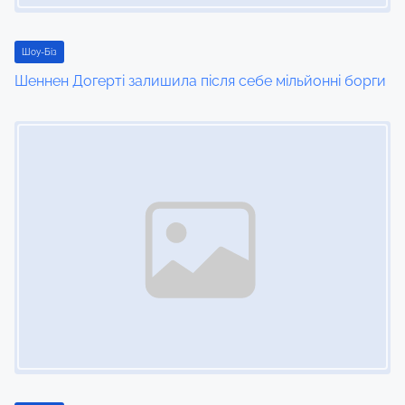
Шоу-Біз
Шеннен Догерті залишила після себе мільйонні борги
Image Placeholder