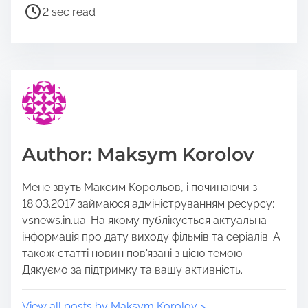
a
P
2 sec read
r
o
e
s
t
t
h
r
i
e
s
a
p
d
o
t
Author: Maksym Korolov
s
i
t
m
Мене звуть Максим Корольов, і починаючи з
o
e
18.03.2017 займаюся адмініструванням ресурсу:
n
vsnews.in.ua. На якому публікується актуальна
:
інформація про дату виходу фільмів та серіалів. А
також статті новин пов'язані з цією темою.
Дякуємо за підтримку та вашу активність.
View all posts by Maksym Korolov >