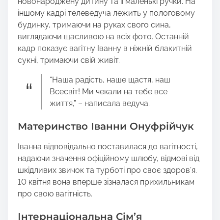
новонароджену дитину та її маленькі ручки. На
іншому кадрі телеведуча лежить у пологовому
будинку, тримаючи на руках свого сина,
виглядаючи щасливою на всіх фото. Останній
кадр показує вагітну Іванну в ніжній блакитній
сукні, тримаючи свій живіт.
“Наша радість, наше щастя, наш
Всесвіт! Ми чекали на тебе все
життя,” – написала ведуча.
Материнство Іванни Онуфрійчук
Іванна відповідально поставилася до вагітності,
надаючи значення офіційному шлюбу, відмові від
шкідливих звичок та турботі про своє здоров’я.
10 квітня вона вперше зізналася прихильникам
про свою вагітність.
Інтернаціональна Сім’я