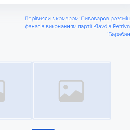
Порівняли з комаром: Пивоваров розсмі
фанатів виконанням партії Klavdia Petrivn
“Барабан
Image Placeholder