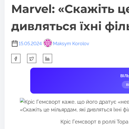
Marvel: «Скажіть ц
дивлятьcя їхні фі
15.05.2024
Maksym Korolov
S
h
a
ВІЛ
r
В
e
t
h
i
s
Кріс Гемсворт в роллі Тор
p