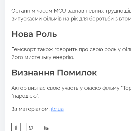
Останнім часом MCU зазнав певних труднощів,
випускаєми фільмів на рік для боротьби з вто
Нова Роль
Гемсворт також говорить про свою роль у філь
його мистецьку енергію.
Визнання Помилок
Актор визнає свою участь у фіаско фільму “Тор
“пародією”.
За матеріалом:
itc.ua
S