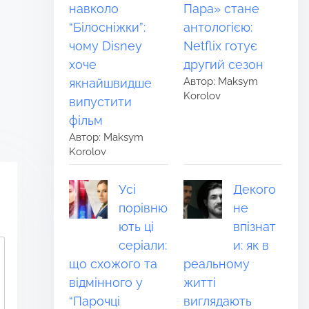
навколо
Пара» стане
“Білосніжки”:
антологією:
чому Disney
Netflix готує
хоче
другий сезон
Автор: Maksym
якнайшвидше
Korolov
випустити
фільм
Автор: Maksym
Korolov
Усі
Декого
порівню
не
ють ці
впізнат
серіали:
и: як в
що схожого та
реальному
відмінного у
житті
“Парочці
виглядають