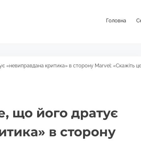
Головна
С
ує «невиправдана критика» в сторону Marvel: «Скажіть ц
е, що його дратує
итика» в сторону