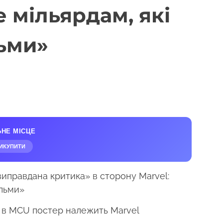
е мільярдам, які
льми»
ЬНЕ МІСЦЕ
ИКУПИТИ
а в MCU постер належить Marvel