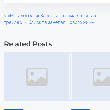
P
<
«Мегалополіс» Копполи отримав перший
трейлер — блиск та занепад Нового Риму
o
s
Related Posts
t
Image Placeholder
Image Placeholder
s
n
a
v
i
g