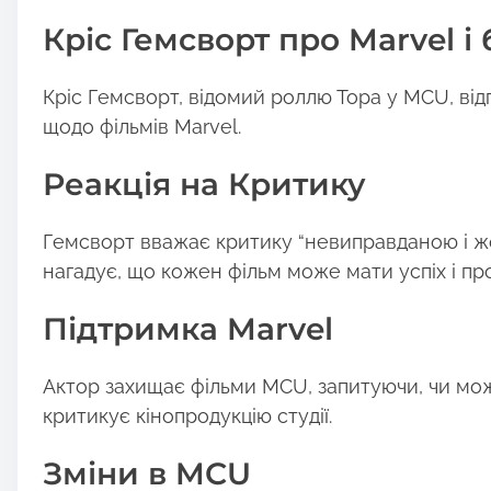
o
Кріс Гемсворт про Marvel і
s
t
Кріс Гемсворт, відомий роллю Тора у MCU, від
o
щодо фільмів Marvel.
n
:
Реакція на Критику
Гемсворт вважає критику “невиправданою і жор
нагадує, що кожен фільм може мати успіх і пр
Підтримка Marvel
Актор захищає фільми MCU, запитуючи, чи мож
критикує кінопродукцію студії.
Зміни в MCU