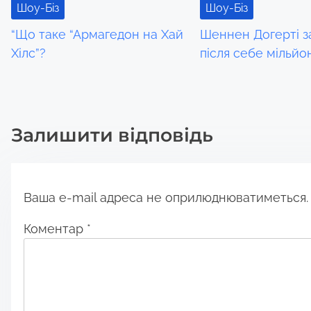
Шоу-Біз
Шоу-Біз
a
“Що таке “Армагедон на Хай
Шеннен Догерті 
Хілс”?
після себе мільйо
t
i
o
Залишити відповідь
n
Ваша e-mail адреса не оприлюднюватиметься.
Коментар
*