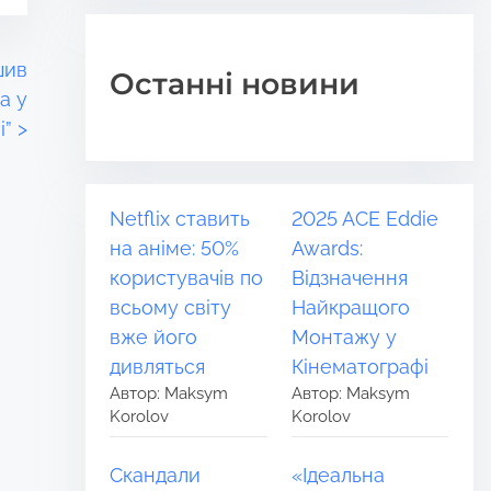
шив
Останні новини
a у
і”
>
Netflix ставить
2025 ACE Eddie
на аніме: 50%
Awards:
користувачів по
Відзначення
всьому світу
Найкращого
вже його
Монтажу у
дивляться
Кінематографі
Автор: Maksym
Автор: Maksym
Korolov
Korolov
Скандали
«Ідеальна