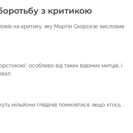
 боротьбу з критикою
повів на критику, яку Мартін Скорсезе висловив
стокою”, особливо від таких відомих митців, і
овал.
уть мільйони глядачів помилятися, якщо хтось