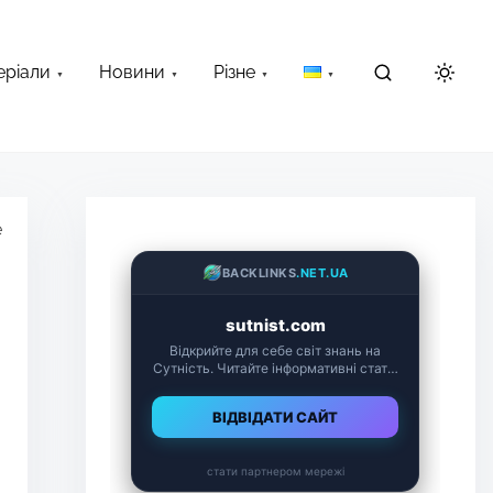
еріали
Новини
Різне
е