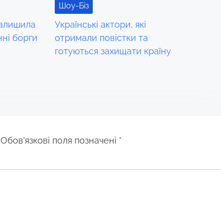
Шоу-Біз
залишила
Українські актори, які
нні борги
отримали повістки та
готуються захищати країну
Обов’язкові поля позначені
*