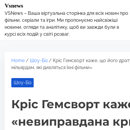
S
Vsnews
k
VSNews – Ваша віртуальна сторінка для всіх новин про
i
фільми, серіали та ігри. Ми пропонуємо найсвіжіші
p
новини, огляди та аналітику, щоб ви завжди були в
курсі всіх подій у світі розваг.
t
o
c
o
Home
/
Шоу-Біз
/ Кріс Гемсворт каже, що його драт
n
мільярдам, які дивлятьcя їхні фільми»
t
e
Шоу-Біз
n
t
Кріс Гемсворт каж
«невиправдана кр