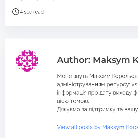
h
a
P
4 sec read
r
o
e
s
t
t
h
r
i
e
s
a
Author: Maksym K
p
d
o
t
Мене звуть Максим Корольов, 
s
i
t
m
адмініструванням ресурсу: vs
o
e
інформація про дату виходу філ
n
цією темою.
:
Дякуємо за підтримку та вашу
View all posts by Maksym Koro