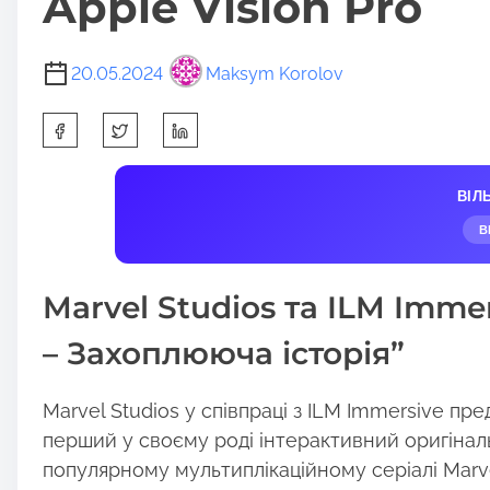
Apple Vision Pro
20.05.2024
Maksym Korolov
S
h
a
ВІЛ
r
В
e
t
Marvel Studios та ILM Imm
h
i
– Захоплююча історія”
s
p
Marvel Studios у співпраці з ILM Immersive пр
o
перший у своєму роді інтерактивний оригіналь
s
популярному мультиплікаційному серіалі Marve
t