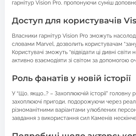
гарнітур Vision Pro, пропонуючи суміш доповне
o
n
Доступ для користувачів Vis
:
Власники гарнітур Vision Pro зможуть насолод
словами Marvel, дозволить користувачам “зану
Користувачі зможуть “відвідати ці дивні світи н
активно взаємодіяти зі світом за допомогою оче
Роль фанатів у новій історії
У “Що, якщо…? – Захоплюючій історії” головну 
захоплюючі пригоди, подорожуючи через реальн
різноманітними варіантами улюблених персона
завдання з використання сил Каменів нескінче
Подробиці щодо акторськог