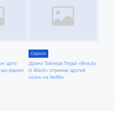
Серіали
он: дата
Драма Тайлера Перрі «Beauty
 що відомо
in Black» отримає другий
сезон на Netflix