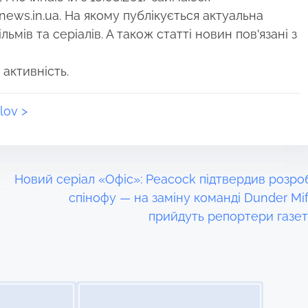
news.in.ua. На якому публікується актуальна
ьмів та серіалів. А також статті новин пов'язані з
 активність.
lov >
Новий серіал «Офіс»: Peacock підтвердив розро
спінофу — на заміну команді Dunder Miff
прийдуть репортери газе
Image Placeholder