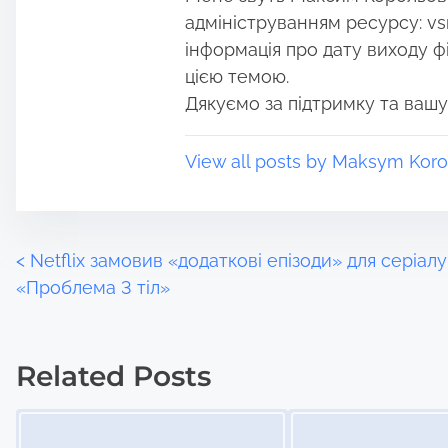
t
m
адмініструванням ресурсу: vs
o
e
інформація про дату виходу філ
n
цією темою.
:
Дякуємо за підтримку та вашу
View all posts by Maksym Koro
P
<
Netflix замовив «додаткові епізоди» для серіалу
«Проблема 3 тіл»
o
s
Related Posts
t
Image Placeholder
Image Placeholder
s