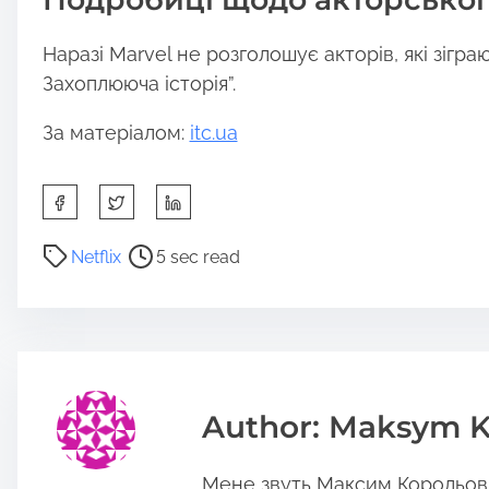
Наразі Marvel не розголошує акторів, які зіграю
Захоплююча історія”.
За матеріалом:
itc.ua
S
h
a
P
Netflix
5 sec read
r
o
e
s
t
t
h
r
i
e
s
a
Author: Maksym K
p
d
o
t
Мене звуть Максим Корольов, 
s
i