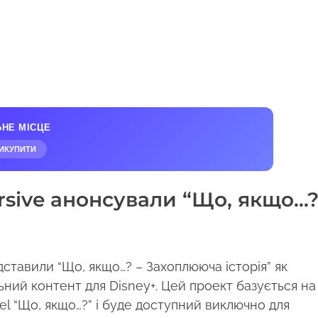
ЬНЕ МІСЦЕ
ИКУПИТИ
ersive анонсували “Що, якщо…
едставили “Що, якщо…? – Захоплююча історія” як
ний контент для Disney+. Цей проект базується на
l “Що, якщо…?” і буде доступний виключно для