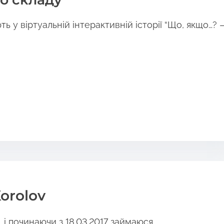
ть у віртуальній інтерактивній історії “Що, якщо…? 
orolov
і починаючи з 18.03.2017 займаюся