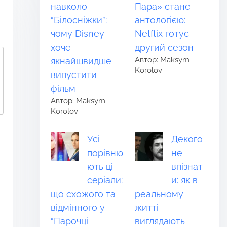
навколо
Пара» стане
“Білосніжки”:
антологією:
чому Disney
Netflix готує
хоче
другий сезон
Автор: Maksym
якнайшвидше
Korolov
випустити
фільм
Автор: Maksym
Korolov
Усі
Декого
порівню
не
ють ці
впізнат
серіали:
и: як в
що схожого та
реальному
відмінного у
житті
“Парочці
виглядають