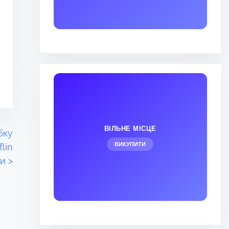
ВІЛЬНЕ МІСЦЕ
бку
ВИКУПИТИ
lin
ти
>