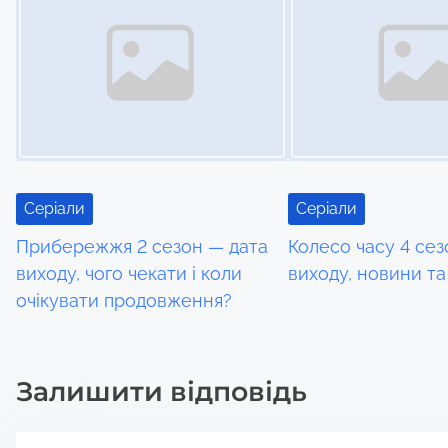
n
a
v
i
g
Серіали
Серіали
a
Прибережжя 2 сезон — дата
Колесо часу 4 сез
виходу, чого чекати і коли
виходу, новини та
t
очікувати продовження?
i
o
Залишити відповідь
n