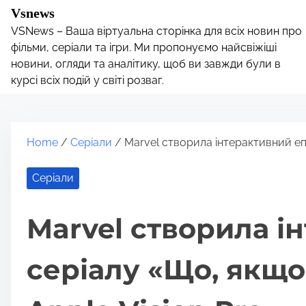
S
Vsnews
k
VSNews – Ваша віртуальна сторінка для всіх новин про
i
фільми, серіали та ігри. Ми пропонуємо найсвіжіші
p
новини, огляди та аналітику, щоб ви завжди були в
курсі всіх подій у світі розваг.
t
o
c
o
Home
/
Серіали
/ Marvel створила інтерактивний епі
n
t
Серіали
e
n
Marvel створила і
t
серіалу «Що, якщо