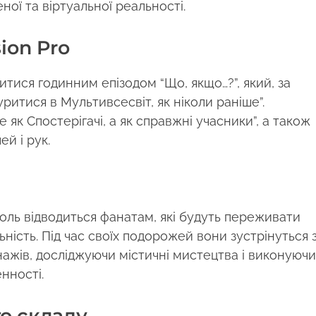
ної та віртуальної реальності.
ion Pro
итися годинним епізодом “Що, якщо…?”, який, за
ритися в Мультивсесвіт, як ніколи раніше”.
е як Спостерігачі, а як справжні учасники”, а також
й і рук.
роль відводиться фанатам, які будуть переживати
ість. Під час своїх подорожей вони зустрінуться 
жів, досліджуючи містичні мистецтва і виконуючи
нності.
о складу