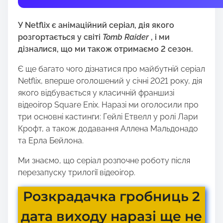
t
h
У Netflix є анімаційний серіал, дія якого
i
розгортається у світі
Tomb Raider
, і ми
s
дізналися, що ми також отримаємо 2 сезон.
p
o
Є ще багато чого дізнатися про майбутній серіал
s
Netflix, вперше оголошений у січні 2021 року, дія
t
якого відбувається у класичній франшизі
o
відеоігор Square Enix. Наразі ми оголосили про
n
три основні кастинги: Гейлі Етвелл у ролі Лари
:
Крофт, а також додавання Аллена Мальдонадо
та Ерла Бейлона.
Ми знаємо, що серіал розпочне роботу після
перезапуску трилогії відеоігор.
Розкрадачка гробниць 2
дата виходу наразі ще не