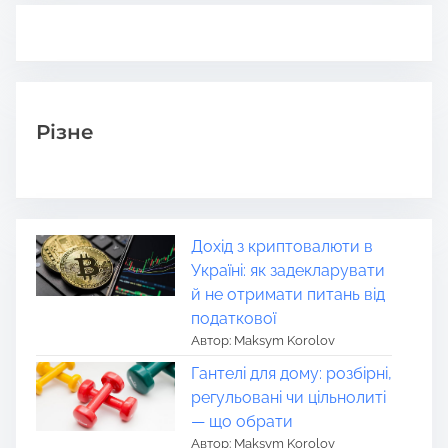
Різне
Дохід з криптовалюти в
Україні: як задекларувати
й не отримати питань від
податкової
Автор: Maksym Korolov
Гантелі для дому: розбірні,
регульовані чи цільнолиті
— що обрати
Автор: Maksym Korolov