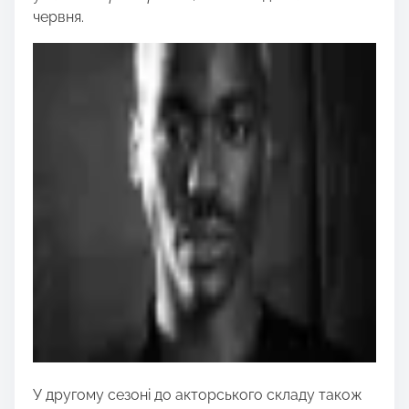
червня.
У другому сезоні до акторського складу також