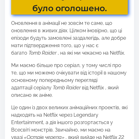
було оголошено.
Оновлення в анімації не зовсім те саме, що
оновлення в живих діях. Цілком імовірно, що ці
епізоди будуть замовлені заздалегідь, але добре
мати підтвердження того, що у нас є
багато
Tomb Raider
, на які ми чекаємо на Netflix.
Ми маємо більше про серіал, у тому числі про
те, що ми можемо очікувати від історії в нашому
основному попередньому перегляді
адаптації серіалу
Tomb Raider
від Netflix , який
описано як аніме.
Це один із двох великих анімаційних проектів, які
надходять на Netflix через Legendary
Entertainment, а дія іншого розгортається у
Всесвіті монстрів. Звичайно, ми маємо на
увазі
«Острів черепа» ,
який вийде на Netflix 22