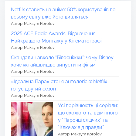
Netflix ставить на аніме: 50% користувачів по
всьому світу вже його дивляться
Автор: Maksym Korolov
2025 ACE Eddie Awards: Відзначення
Найкращого Монтажу у Кінематографі
Автор: Maksym Korolov
Скандали навколо “Білосніжки”: чому Disney
хоче якнайшвидше випустити фільм
Автор: Maksym Korolov
«Ідеальна Пара» стане антологією: Netflix
готує другий сезон
Автор: Maksym Korolov
Усі порівнюють ці серіали:
що схожого та відмінного
у “Парочці слідчих” та
“Ключах від правди”
Автор: Maksym Korolov