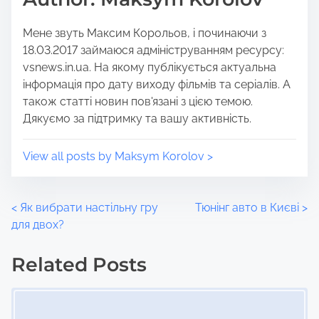
t
m
Мене звуть Максим Корольов, і починаючи з
o
e
18.03.2017 займаюся адмініструванням ресурсу:
n
vsnews.in.ua. На якому публікується актуальна
:
інформація про дату виходу фільмів та серіалів. А
також статті новин пов'язані з цією темою.
Дякуємо за підтримку та вашу активність.
View all posts by Maksym Korolov >
P
<
Як вибрати настільну гру
Тюнінг авто в Києві
>
для двох?
o
Related Posts
s
Image Placeholder
t