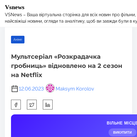
Vsnews
VSNews – Ваша віртуальна сторінка для всіх новин про фільми,
S
Home
/
Аніме
/ Мультсеріал «Розкрадачка гробниць»
найсвіжіші новини, огляди та аналітику, щоб ви завжди були в курс
k
відновлено на 2 сезон на Netflix
i
p
Аніме
t
o
Мультсеріал «Розкрадачка
c
гробниць» відновлено на 2 сезон
o
n
на Netflix
t
e
12.06.2023
Maksym Korolov
n
S
t
h
a
ВІЛЬНЕ МІСЦ
r
e
ВИКУПИТИ