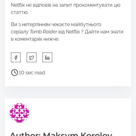
Netflix не відповів на запит прокоментувати цю
статтю.
Ви з нетерпінням чекаєте майбутнього
серіалу
Tomb Raider
від Netflix ? Дайте нам знати
в коментарях нижче.
S
h
a
P
10 sec read
r
o
e
s
t
t
h
r
i
e
s
a
p
d
o
t
Author: Maksym Korolov
s
i