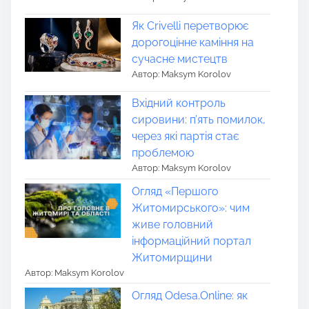
Як Crivelli перетворює
дорогоцінне каміння на
сучасне мистецтв
Автор: Maksym Korolov
Вхідний контроль
сировини: п’ять помилок,
через які партія стає
проблемою
Автор: Maksym Korolov
Огляд «Першого
Житомирського»: чим
живе головний
інформаційний портал
Житомирщини
Автор: Maksym Korolov
Огляд Odesa.Online: як