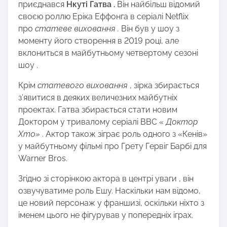
приєднався
Нкуті Гатва .
Він найбільш відомий
своєю роллю Еріка Еффонга в серіалі Netflix
про
статеве виховання .
Він був у шоу з
моменту його створення в 2019 році, але
вклониться в майбутньому четвертому сезоні
шоу .
Крім
статевого виховання
, зірка збирається
з’явитися в деяких величезних майбутніх
проектах. Гатва збирається стати новим
Доктором у тривалому серіалі BBC «
Доктор
Хто»
. Актор також зіграє роль одного з «Кенів»
у майбутньому фільмі про Грету Гервіг Барбі для
Warner Bros.
Згідно зі сторінкою актора в центрі уваги , він
озвучуватиме роль Ешу. Наскільки нам відомо,
це новий персонаж у франшизі, оскільки ніхто з
іменем цього не фігурував у попередніх іграх.