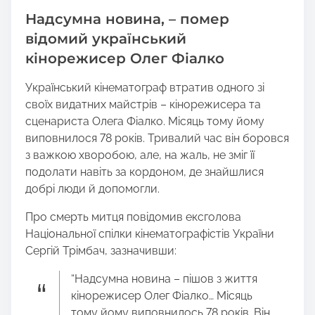
h
Надсумна новина, – помер
i
s
відомий український
p
кінорежисер Олег Фіалко
o
s
Український кінематограф втратив одного зі
t
своїх видатних майстрів – кінорежисера та
o
сценариста Олега Фіалко. Місяць тому йому
n
виповнилося 78 років. Тривалий час він боровся
:
з важкою хворобою, але, на жаль, не зміг її
подолати навіть за кордоном, де знайшлися
добрі люди й допомогли.
Про смерть митця повідомив ексголова
Національної спілки кінематографістів України
Сергій Трімбач, зазначивши:
“Надсумна новина – пішов з життя
кінорежисер Олег Фіалко… Місяць
тому йому виповнилось 78 років. Він