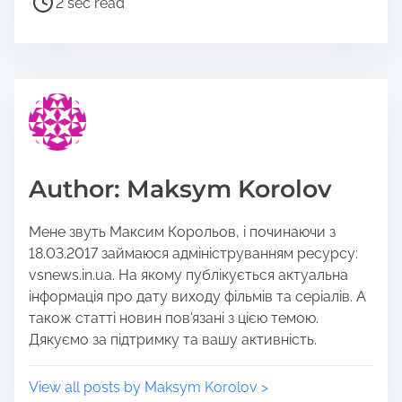
2 sec read
r
o
e
s
t
t
h
r
i
e
s
a
p
d
o
t
Author: Maksym Korolov
s
i
t
m
Мене звуть Максим Корольов, і починаючи з
o
e
18.03.2017 займаюся адмініструванням ресурсу:
n
vsnews.in.ua. На якому публікується актуальна
:
інформація про дату виходу фільмів та серіалів. А
також статті новин пов'язані з цією темою.
Дякуємо за підтримку та вашу активність.
View all posts by Maksym Korolov >