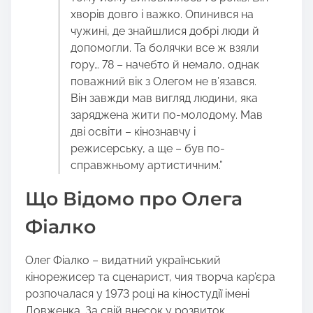
хворів довго і важко. Опинився на
чужині, де знайшлися добрі люди й
допомогли. Та болячки все ж взяли
гору… 78 – начебто й немало, однак
поважний вік з Олегом не в’язався.
Він завжди мав вигляд людини, яка
заряджена жити по-молодому. Мав
дві освіти – кінознавчу і
режисерську, а ще – був по-
справжньому артистичним.”
Що Відомо про Олега
Фіалко
Олег Фіалко – видатний український
кінорежисер та сценарист, чия творча кар’єра
розпочалася у 1973 році на кіностудії імені
Довженка. За свій внесок у розвиток