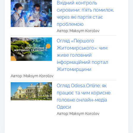
Вхідний контроль
сировини: п’ять помилок,
через які партія стає
проблемою
Автор: Maksym Korolov
Огляд «Першого
Житомирського»: чим
живе головний
інформаційний портал
Житомирщини
Автор: Maksym Korolov
Огляд Odesa.Online: як
працює та чим корисне
головне онлайн-медіа
Одеси
Автор: Maksym Korolov