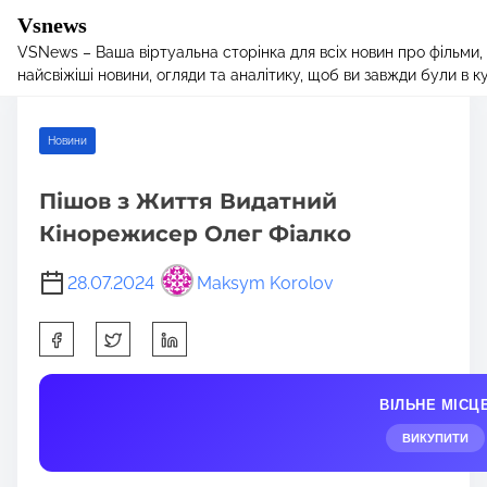
Vsnews
VSNews – Ваша віртуальна сторінка для всіх новин про фільми,
S
Home
/
Новини
/ Пішов з Життя Видатний Кінорежисер Олег
найсвіжіші новини, огляди та аналітику, щоб ви завжди були в курс
k
Фіалко
i
p
Новини
t
o
Пішов з Життя Видатний
c
Кінорежисер Олег Фіалко
o
n
28.07.2024
Maksym Korolov
t
e
S
n
h
t
a
ВІЛЬНЕ МІСЦ
r
e
ВИКУПИТИ
t