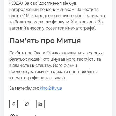
(КОДА). За свої досягнення він був
нагороджений почесним знаком “За честь та
гідність” Міжнародного дитячого кінофестивалю
та Золотою медаллю фонду ім. Ханжонкова “За
вагомий внесок у розвиток кінематографа”.
Пам’ять про Митця
Пам’ять про Олега Фіалко залишиться в серцях
багатьох людей, хто цінував його творчість та
відданість мистецтву. Його фільми
продовжуватимуть надихати нові покоління
кінематографістів та глядачів.
За матеріалом:
kino.24tv.ua
S
h
a
P