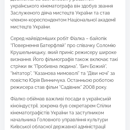
українського кінематографа він здобув звання
Заслуженого діяча мистецтв України та став
членом-кореспондентом Національної академії
мистецтв України.
Серед найвідоміших робіт Фіалка – байопік
“Повернення Батерфляй” про співачку Соломію
Крушельницьку, який приніс режисеру широке
визнання. Його фільмографія також включає такі
стрічки як “Пробивна людина”, “Бич Божий”,
“Імітатор”, “Казанова мимоволі” та “Діви ночі” за
повістю Юрія Винничука. Останньою роботою
режисера став фільм “Садівник” 2008 року.
Фіалко обіймав важливі посади в українській
кіноіндустрії, зокрема був секретарем Спілки
кінематографістів України та заступником
начальника Головного управління культури
Київської обласної державної адміністрації