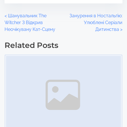
P
<
Шанувальник The
Занурення в Ностальгію:
Witcher 3 Відкрив
Улюблені Серіали
o
Неочікувану Кат-Сцену
Дитинства
>
s
Related Posts
t
Image Placeholder
s
n
a
v
i
g