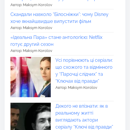
Автор: Maksym Korolov
Скандали навколо “Білосніжки”: чому Disney
хоче якнайшвидше випустити фільм
Автор: Maksym Korolov
«Ідеальна Пара» стане антологією: Netflix
готує другий сезон
Автор: Maksym Korolov
Усі порівнюють ці серіали:
що схожого та відмінного
у “Парочці слідчих” та
“Ключах від правди”
Автор: Maksym Korolov
Декого не впізнати: як в
реальному житті
виглядають актори
серіалу “Ключі від правди”