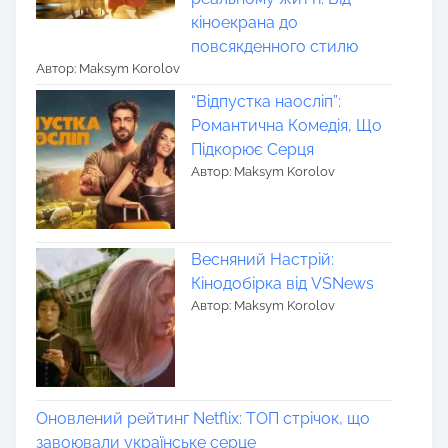
кіноекрана до
повсякденного стилю
Автор: Maksym Korolov
“Відпустка наосліп”:
Романтична Комедія, Що
Підкорює Серця
Автор: Maksym Korolov
Весняний Настрій:
Кінодобірка від VSNews
Автор: Maksym Korolov
Оновлений рейтинг Netflix: ТОП стрічок, що
завоювали українське серце