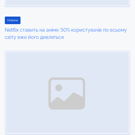
a
t
Новини
i
Netflix ставить на аніме: 50% користувачів по всьому
світу вже його дивляться
o
Image Placeholder
n