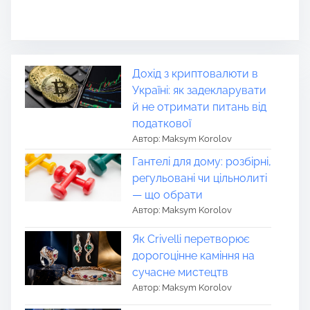
Дохід з криптовалюти в
Україні: як задекларувати
й не отримати питань від
податкової
Автор: Maksym Korolov
Гантелі для дому: розбірні,
регульовані чи цільнолиті
— що обрати
Автор: Maksym Korolov
Як Crivelli перетворює
дорогоцінне каміння на
сучасне мистецтв
Автор: Maksym Korolov