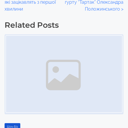
o
які зацікавлять з першої
гурту “Тартак” Олександра
хвилини
Положинського
>
s
t
Related Posts
Image Placeholder
s
n
a
v
i
g
a
t
i
Шоу-Біз