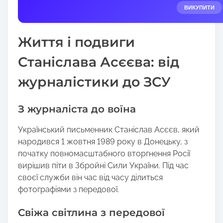
e
ВИКУПИТИ
t
h
Життя і подвиги
i
s
Станіслава Асєєва: від
p
журналістики до ЗСУ
o
s
t
З журналіста до воїна
o
n
Український письменник Станіслав Асєєв, який
:
народився 1 жовтня 1989 року в Донецьку, з
початку повномасштабного вторгнення Росії
вирішив піти в Збройні Сили України. Під час
своєї служби він час від часу ділиться
фотографіями з передової.
Свіжа світлина з передової