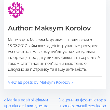
i
e
s
a
p
d
o
t
Author: Maksym Korolov
s
i
t
m
Мене звуть Максим Корольов, і починаючи з
o
e
18.03.2017 займаюся адмініструванням ресурсу:
n
vsnews.in.ua. На якому публікується актуальна
:
інформація про дату виходу фільмів та серіалів. А
також статті новин пов'язані з цією темою.
Дякуємо за підтримку та вашу активність.
View all posts by Maksym Korolov >
P
<
Магія в повітрі: фільми
Зі сцени на фронт: історія
про відьом і чаклунство,
трансформації екслідера