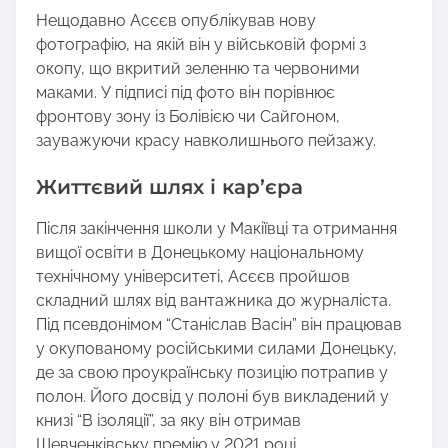
Нещодавно Асєєв опублікував нову
фотографію, на якій він у військовій формі з
окопу, що вкритий зеленню та червоними
маками. У підписі під фото він порівнює
фронтову зону із Болівією чи Сайгоном,
зауважуючи красу навколишнього пейзажу.
Життєвий шлях і кар’єра
Після закінчення школи у Макіївці та отримання
вищої освіти в Донецькому національному
технічному університеті, Асєєв пройшов
складний шлях від вантажника до журналіста.
Під псевдонімом “Станіслав Васін” він працював
у окупованому російськими силами Донецьку,
де за свою проукраїнську позицію потрапив у
полон. Його досвід у полоні був викладений у
книзі “В ізоляції”, за яку він отримав
Шевченківську премію у 2021 році.