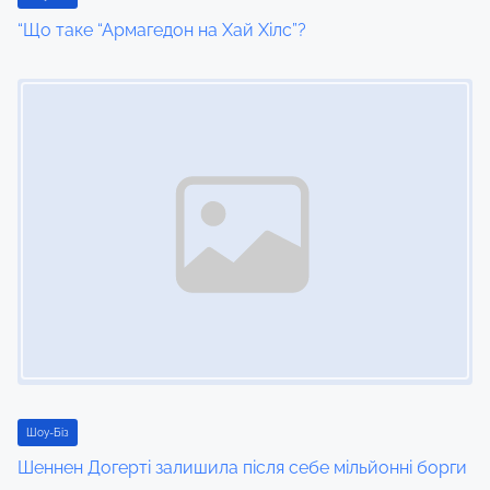
“Що таке “Армагедон на Хай Хілс”?
o
Image Placeholder
n
Шоу-Біз
Шеннен Догерті залишила після себе мільйонні борги