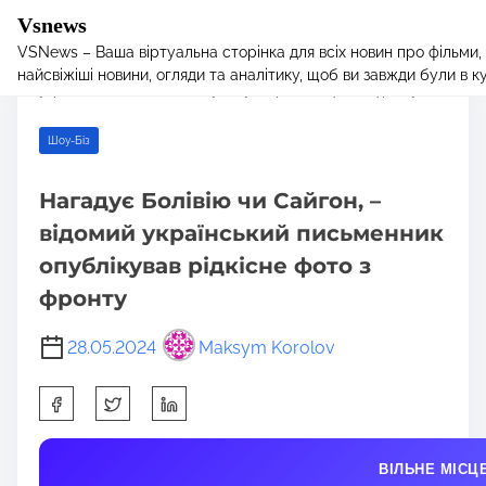
Vsnews
VSNews – Ваша віртуальна сторінка для всіх новин про фільми,
S
Home
/
Шоу-Біз
/ Нагадує Болівію чи Сайгон, – відомий
найсвіжіші новини, огляди та аналітику, щоб ви завжди були в курс
k
український письменник опублікував рідкісне фото з фронту
i
p
Шоу-Біз
t
o
Нагадує Болівію чи Сайгон, –
c
відомий український письменник
o
n
опублікував рідкісне фото з
t
фронту
e
n
28.05.2024
Maksym Korolov
t
S
h
a
ВІЛЬНЕ МІСЦ
r