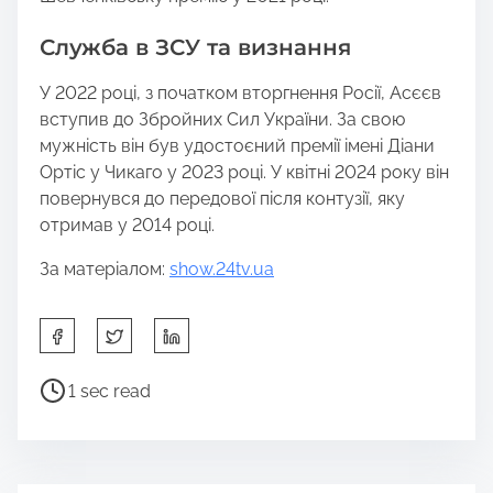
Служба в ЗСУ та визнання
У 2022 році, з початком вторгнення Росії, Асєєв
вступив до Збройних Сил України. За свою
мужність він був удостоєний премії імені Діани
Ортіс у Чикаго у 2023 році. У квітні 2024 року він
повернувся до передової після контузії, яку
отримав у 2014 році.
За матеріалом:
show.24tv.ua
S
h
a
P
1 sec read
r
o
e
s
t
t
h
r