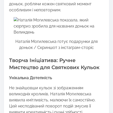
доньок, роблячи кожен святковий момент
особливим і неповторним.
Наталія Могилевська готує подарунки для
доньок / Скриншот з інстаграм-сторіс
Творча Ініціатива: Ручне
Мистецтво для Святкових Кульок
Унікальна Дотепність
Не знайшовши кульок зі зображенням
великодніх кроликів, Наталія Могилевська
виявила кмітливість, малюючи їх самостійно.
Цей несподіваний поворот подій змусив її
виявити креативність і ручні здібності.