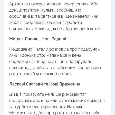
Артистка показує, як вона прикрасила своїй
доньці повітряні кульки, зробивши їх
особливими та святковими. Цей невеличкий
жест відображає її бажання зробити
святкування Великодня незабутнім для її дітей.
Минулі Ласощі, Нові Радощі
Нещодавно Наталія розповіла про подарунок,
який її донька отримала на свій день
народження. Вперше дівчинці подарували
велосипед, який став особливим сюрпризом і
радістю для її маленького серця.
Ласкаві Спогади та Нові Враження
Ці миті показують не лише різноманіття
подарунків, але й важливість сімейних моментів
та турботи одне про одного. Наталія
Могилевська дбає про радість та щастя своїх