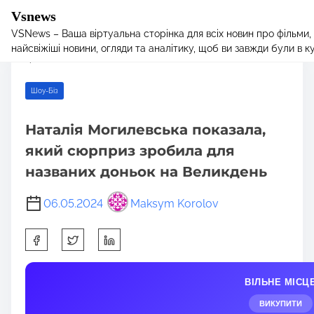
Vsnews
VSNews – Ваша віртуальна сторінка для всіх новин про фільми,
S
Home
/
Шоу-Біз
/ Наталія Могилевська показала, який сюрприз
найсвіжіші новини, огляди та аналітику, щоб ви завжди були в курс
k
зробила для названих доньок на Великдень
i
p
Шоу-Біз
t
o
Наталія Могилевська показала,
c
який сюрприз зробила для
o
n
названих доньок на Великдень
t
e
06.05.2024
Maksym Korolov
n
S
t
h
a
ВІЛЬНЕ МІСЦ
r
e
ВИКУПИТИ