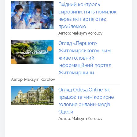
Вхідний контроль
сировини: п’ять помилок,
через які партія стає
проблемою
Автор: Maksym Korolov
Огляд «Першого
Житомирського»: чим
живе головний
інформаційний портал
Житомирщини
Автор: Maksym Korolov
Огляд Odesa.Online: як
працює та чим корисне
головне онлайн-медіа
Одеси
Автор: Maksym Korolov