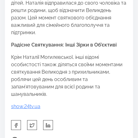
дітей, Наталія відправилася до свого чоловіка та
решти родини, щоб відзначити Великдень
разом. Цей момент святкового об’єднання
важливий для сімейного благополуччя та
підтримки.
Радісне Святкування: Інші Зірки в Об’єктиві
Крім Наталії Могилевської, інші відомі
особистості також діляться своїми моментами
святкування Великодня з прихильниками,
роблячи цей день особливим та
запам’ятовуваним для всієї родини та
шанувальників.
show.24tv.ua
S
h