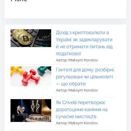
Дохід з криптовалюти в
Україні: як задекларувати
й не отримати питань від
податкової
Автор: Maksym Korolov
Гантелі для дому: розбірні,
регульовані чи цільнолиті
— що обрати
Автор: Maksym Korolov
Як Crivelli перетворює
дорогоцінне каміння на
сучасне мистецтв
Автор: Maksym Korolov