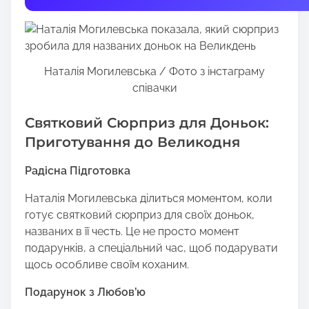
t
h
i
s
Наталія Могилевська / Фото з інстаграму
p
співачки
o
s
Святковий Сюрприз для Доньок:
t
o
Приготування до Великодня
n
Радісна Підготовка
:
Наталія Могилевська ділиться моментом, коли
готує святковий сюрприз для своїх доньок,
названих в її честь. Це не просто момент
подарунків, а спеціальний час, щоб подарувати
щось особливе своїм коханим.
Подарунок з Любов’ю