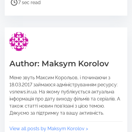
a
P
7 sec read
r
o
e
s
t
t
h
r
i
e
s
a
p
d
o
t
Author: Maksym Korolov
s
i
t
m
Мене звуть Максим Корольов, і починаючи з
o
e
18.03.2017 займаюся адмініструванням ресурсу:
n
vsnews.in.ua. На якому публікується актуальна
:
інформація про дату виходу фільмів та серіалів. А
також статті новин пов'язані з цією темою.
Дякуємо за підтримку та вашу активність.
View all posts by Maksym Korolov >