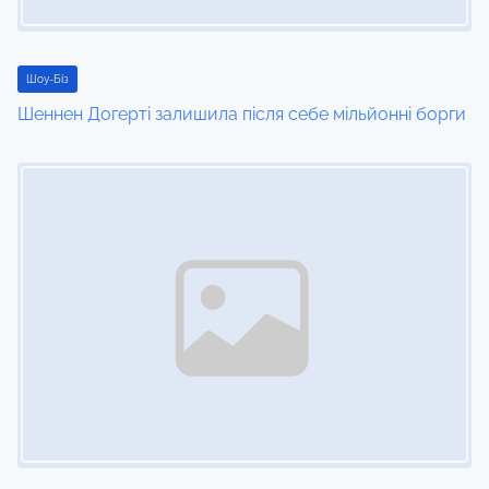
Шоу-Біз
Шеннен Догерті залишила після себе мільйонні борги
Image Placeholder