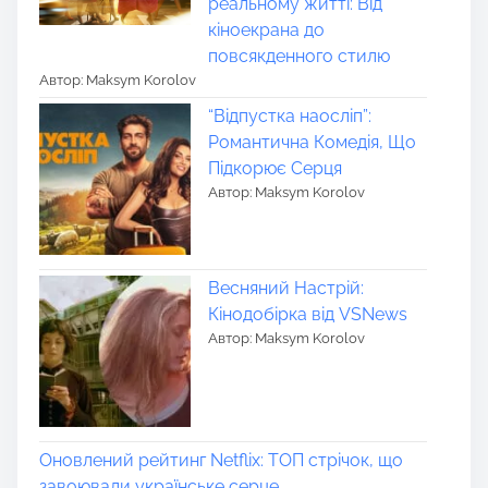
реальному житті: Від
кіноекрана до
повсякденного стилю
Автор: Maksym Korolov
“Відпустка наосліп”:
Романтична Комедія, Що
Підкорює Серця
Автор: Maksym Korolov
Весняний Настрій:
Кінодобірка від VSNews
Автор: Maksym Korolov
Оновлений рейтинг Netflix: ТОП стрічок, що
завоювали українське серце