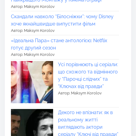
Автор: Maksym Korolov
Скандали навколо “Білосніжки”: чому Disney
хоче якнайшвидше випустити фільм
Автор: Maksym Korolov
«Ідеальна Пара» стане антологією: Netflix
готує другий сезон
Автор: Maksym Korolov
Усі порівнюють ці серіали:
що схожого та відмінного
у “Парочці слідчих” та
“Ключах від правди”
Автор: Maksym Korolov
Декого не впізнати: як в
реальному житті
виглядають актори
серіалу “Ключі від правди”