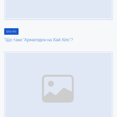
a
t
i
Шоу-Біз
o
“Що таке “Армагедон на Хай Хілс”?
n
Image Placeholder