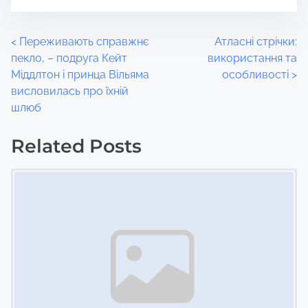
P
<
Переживають справжнє
Атласні стрічки:
пекло, – подруга Кейт
використання та
o
Міддлтон і принца Вільяма
особливості
>
висловилась про їхній
s
шлюб
t
Related Posts
s
Image Placeholder
n
a
v
i
g