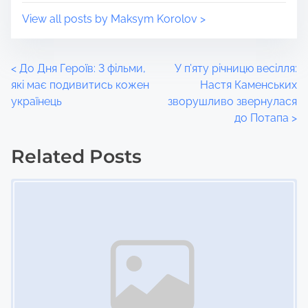
View all posts by Maksym Korolov >
P
<
До Дня Героїв: 3 фільми,
У п’яту річницю весілля:
які має подивитись кожен
Настя Каменських
o
українець
зворушливо звернулася
до Потапа
>
s
t
Related Posts
Image Placeholder
s
n
a
v
i