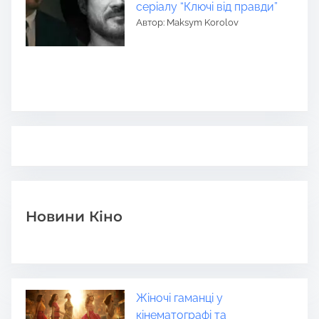
серіалу “Ключі від правди”
Автор: Maksym Korolov
Новини Кіно
Жіночі гаманці у
кінематографі та