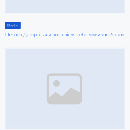
Шоу-Біз
Шеннен Догерті залишила після себе мільйонні борги
Image Placeholder