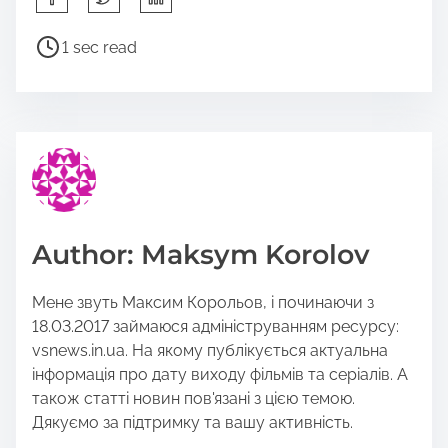
h
a
P
1 sec read
r
o
e
s
t
t
h
r
i
e
s
a
p
d
o
t
Author: Maksym Korolov
s
i
t
m
Мене звуть Максим Корольов, і починаючи з
o
e
18.03.2017 займаюся адмініструванням ресурсу:
n
vsnews.in.ua. На якому публікується актуальна
:
інформація про дату виходу фільмів та серіалів. А
також статті новин пов'язані з цією темою.
Дякуємо за підтримку та вашу активність.