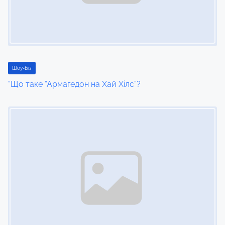
g
a
t
i
Шоу-Біз
“Що таке “Армагедон на Хай Хілс”?
o
Image Placeholder
n