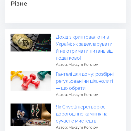
Різне
Дохід з криптовалюти в
Україні: як задекларувати
й не отримати питань від
податкової
Автор: Maksym Korolov
Гантелі для дому: розбірні,
регульовані чи цільнолиті
— що обрати
Автор: Maksym Korolov
Як Crivelli перетворює
дорогоцінне каміння на
сучасне мистецтв
Автор: Maksym Korolov