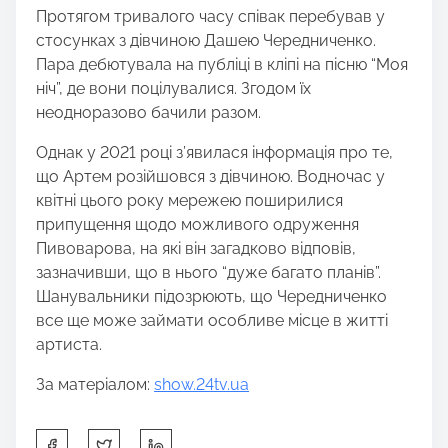
Протягом тривалого часу співак перебував у
стосунках з дівчиною Дашею Чередниченко.
Пара дебютувала на публіці в кліпі на пісню “Моя
ніч”, де вони поцілувалися. Згодом їх
неодноразово бачили разом.
Однак у 2021 році з’явилася інформація про те,
що Артем розійшовся з дівчиною. Водночас у
квітні цього року мережею поширилися
припущення щодо можливого одруження
Пивоварова, на які він загадково відповів,
зазначивши, що в нього “дуже багато планів”.
Шанувальники підозрюють, що Чередниченко
все ще може займати особливе місце в житті
артиста.
За матеріалом:
show.24tv.ua
S