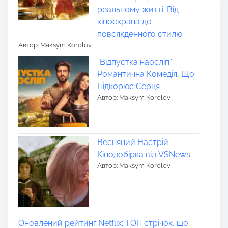
реальному житті: Від
кіноекрана до
повсякденного стилю
Автор: Maksym Korolov
“Відпустка наосліп”:
Романтична Комедія, Що
Підкорює Серця
Автор: Maksym Korolov
Весняний Настрій:
Кінодобірка від VSNews
Автор: Maksym Korolov
Оновлений рейтинг Netflix: ТОП стрічок, що