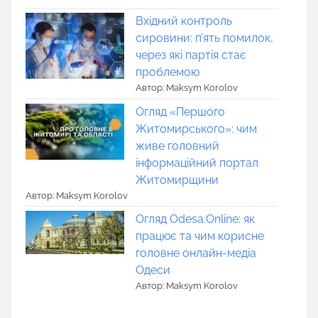
Вхідний контроль
сировини: п’ять помилок,
через які партія стає
проблемою
Автор: Maksym Korolov
Огляд «Першого
Житомирського»: чим
живе головний
інформаційний портал
Житомирщини
Автор: Maksym Korolov
Огляд Odesa.Online: як
працює та чим корисне
головне онлайн-медіа
Одеси
Автор: Maksym Korolov