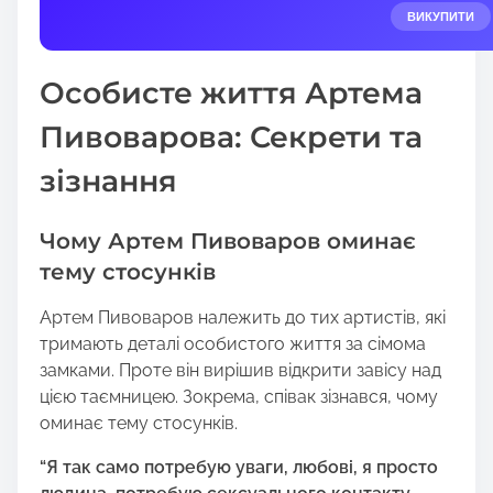
e
ВИКУПИТИ
t
h
Особисте життя Артема
i
s
Пивоварова: Секрети та
p
зізнання
o
s
t
Чому Артем Пивоваров оминає
o
тему стосунків
n
:
Артем Пивоваров належить до тих артистів, які
тримають деталі особистого життя за сімома
замками. Проте він вирішив відкрити завісу над
цією таємницею. Зокрема, співак зізнався, чому
оминає тему стосунків.
“Я так само потребую уваги, любові, я просто