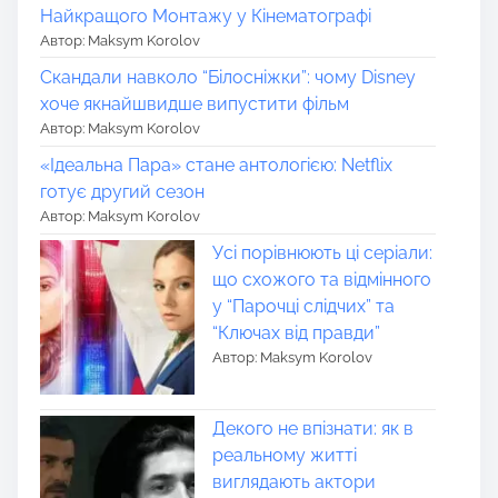
Найкращого Монтажу у Кінематографі
Автор: Maksym Korolov
Скандали навколо “Білосніжки”: чому Disney
хоче якнайшвидше випустити фільм
Автор: Maksym Korolov
«Ідеальна Пара» стане антологією: Netflix
готує другий сезон
Автор: Maksym Korolov
Усі порівнюють ці серіали:
що схожого та відмінного
у “Парочці слідчих” та
“Ключах від правди”
Автор: Maksym Korolov
Декого не впізнати: як в
реальному житті
виглядають актори