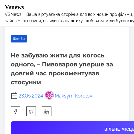
Vsnews
VSNews – Ваша віртуальна сторінка для всіх новин про фільми,
S
Home
/
Шоу-Біз
/ Не забуваю жити для когось одного, –
найсвіжіші новини, огляди та аналітику, щоб ви завжди були в курс
k
Пивоваров уперше за довгий час прокоментував стосунки
i
p
Шоу-Біз
t
o
Не забуваю жити для когось
c
одного, – Пивоваров уперше за
o
n
довгий час прокоментував
t
стосунки
e
n
23.05.2024
Maksym Korolov
t
S
h
a
ВІЛЬНЕ МІСЦ
r