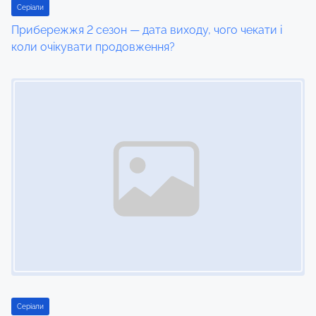
i
Серіали
Прибережжя 2 сезон — дата виходу, чого чекати і
o
коли очікувати продовження?
n
Image Placeholder
Серіали