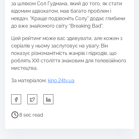
за шляхом Сол Гудмана, який до того, як стати
відомим адвокатом, мав багато проблем і
невдач. “Краще подзвоніть Солу” додає глибини
до вже знайомого світу “Breaking Bad”.
Цей рейтинг може вас здивувати, але кожен з
серіалів у ньому заслуговує на увагу. Він
показує різноманітність жанрів і підходів, що
роблять XXI століття знаковим для телевізійного
мистецтва.
За матеріалом:
kino.24tv.ua
S
h
a
P
8 sec read
r
o
e
s
t
t