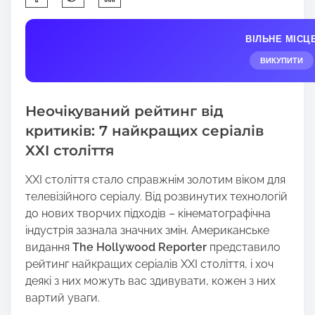
h
a
ВІЛЬНЕ МІСЦ
r
e
ВИКУПИТИ
t
h
Неочікуваний рейтинг від
i
s
критиків: 7 найкращих серіалів
p
XXI століття
o
s
XXI століття стало справжнім золотим віком для
t
телевізійного серіалу. Від розвинутих технологій
o
до нових творчих підходів – кінематографічна
n
індустрія зазнала значних змін. Американське
:
видання
The Hollywood Reporter
представило
рейтинг найкращих серіалів XXI століття, і хоч
деякі з них можуть вас здивувати, кожен з них
вартий уваги.