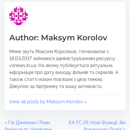
h
r
i
e
s
a
p
d
o
t
Author: Maksym Korolov
s
i
t
m
Мене звуть Максим Корольов, і починаючи з
o
e
18.03.2017 займаюся адмініструванням ресурсу:
n
vsnews.in.ua. На якому публікується актуальна
:
інформація про дату виходу фільмів та серіалів. А
також статті новин пов'язані з цією темою.
Дякуємо за підтримку та вашу активність.
View all posts by Maksym Korolov >
P
<
Г’ю Джекман і Раян
EA FC 25: Нові Функції, Які
Рейнольдс: Улюблені
Викликали Поділ у