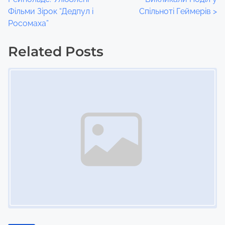
o
Фільми Зірок “Дедпул і
Спільноті Геймерів
>
Росомаха”
s
t
Related Posts
Image Placeholder
s
n
a
v
i
g
a
t