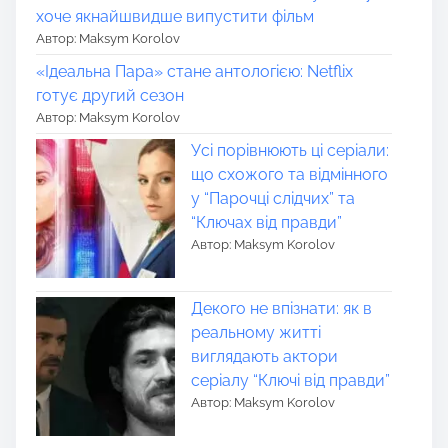
хоче якнайшвидше випустити фільм
Автор: Maksym Korolov
«Ідеальна Пара» стане антологією: Netflix
готує другий сезон
Автор: Maksym Korolov
Усі порівнюють ці серіали:
що схожого та відмінного
у “Парочці слідчих” та
“Ключах від правди”
Автор: Maksym Korolov
Декого не впізнати: як в
реальному житті
виглядають актори
серіалу “Ключі від правди”
Автор: Maksym Korolov