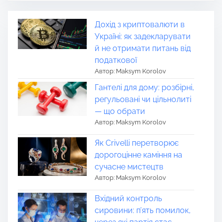
Дохід з криптовалюти в
Україні: як задекларувати
й не отримати питань від
податкової
Автор: Maksym Korolov
Гантелі для дому: розбірні,
регульовані чи цільнолиті
— що обрати
Автор: Maksym Korolov
Як Crivelli перетворює
дорогоцінне каміння на
сучасне мистецтв
Автор: Maksym Korolov
Вхідний контроль
сировини: п’ять помилок,