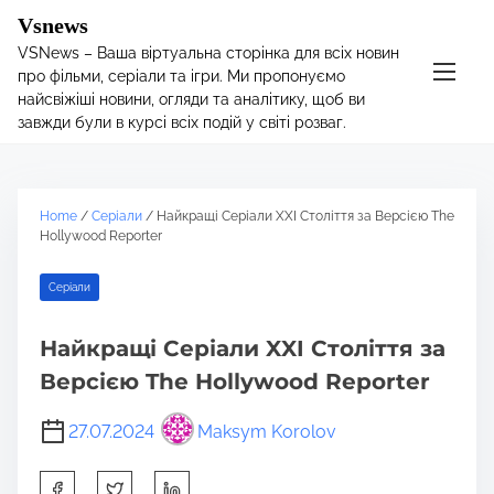
S
Vsnews
k
VSNews – Ваша віртуальна сторінка для всіх новин
i
про фільми, серіали та ігри. Ми пропонуємо
p
найсвіжіші новини, огляди та аналітику, щоб ви
t
завжди були в курсі всіх подій у світі розваг.
o
c
o
Home
/
Серіали
/ Найкращі Серіали XXI Століття за Версією The
n
Hollywood Reporter
t
e
Серіали
n
t
Найкращі Серіали XXI Століття за
Версією The Hollywood Reporter
27.07.2024
Maksym Korolov
S