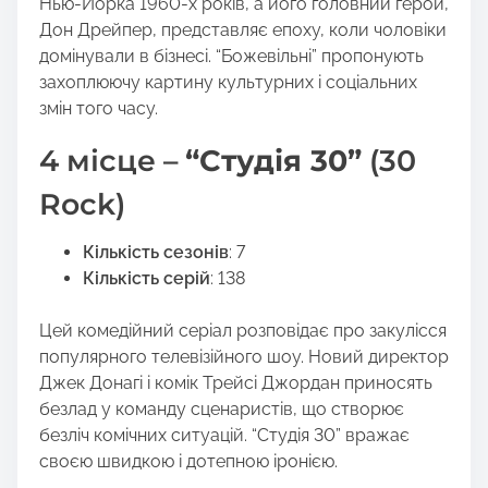
Нью-Йорка 1960-х років, а його головний герой,
Дон Дрейпер, представляє епоху, коли чоловіки
домінували в бізнесі. “Божевільні” пропонують
захоплюючу картину культурних і соціальних
змін того часу.
4 місце –
“Студія 30”
(30
Rock)
Кількість сезонів
: 7
Кількість серій
: 138
Цей комедійний серіал розповідає про закулісся
популярного телевізійного шоу. Новий директор
Джек Донагі і комік Трейсі Джордан приносять
безлад у команду сценаристів, що створює
безліч комічних ситуацій. “Студія 30” вражає
своєю швидкою і дотепною іронією.