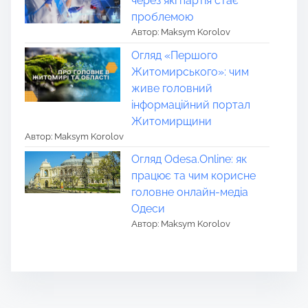
через які партія стає
проблемою
Автор: Maksym Korolov
Огляд «Першого
Житомирського»: чим
живе головний
інформаційний портал
Житомирщини
Автор: Maksym Korolov
Огляд Odesa.Online: як
працює та чим корисне
головне онлайн-медіа
Одеси
Автор: Maksym Korolov