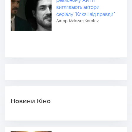
реальному житті
виглядають актори
серіалу “Ключі від правди”
Автор: Maksym Korolov
Новини Кіно