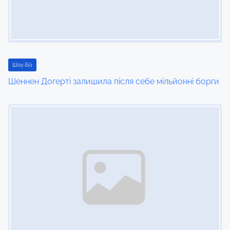
Шоу-Біз
Шеннен Догерті залишила після себе мільйонні борги
Image Placeholder