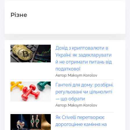
Різне
Дохід з криптовалюти в
Україні: як задекларувати
й не отримати питань від
податкової
Автор: Maksym Korolov
Гантелі для дому: розбірні,
регульовані чи цільнолиті
— що обрати
Автор: Maksym Korolov
Як Crivelli перетворює
дорогоцінне каміння на