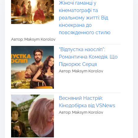
Жіночі гаманці у
кінематографі та
реальному житті: Від
кіноекрана до
повсякденного стилю
Автор: Maksym Korolov
“Відпустка наосліп”:
Романтична Комедія, Що
Підкорює Серця
Автор: Maksym Korolov
Весняний Настрій:
Кінодобірка від VSNews
Автор: Maksym Korolov