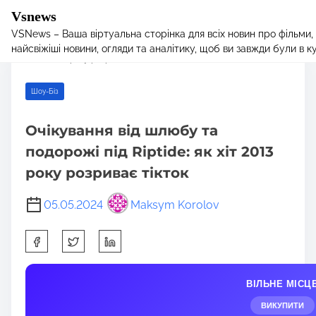
Vsnews
VSNews – Ваша віртуальна сторінка для всіх новин про фільми,
S
Home
/
Шоу-Біз
/ Очікування від шлюбу та подорожі під Riptide:
найсвіжіші новини, огляди та аналітику, щоб ви завжди були в курс
k
як хіт 2013 року розриває тікток
i
p
Шоу-Біз
t
o
Очікування від шлюбу та
c
подорожі під Riptide: як хіт 2013
o
n
року розриває тікток
t
e
05.05.2024
Maksym Korolov
n
S
t
h
a
ВІЛЬНЕ МІСЦ
r
e
ВИКУПИТИ