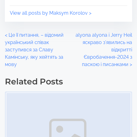
View all posts by Maksym Korolov >
P
<
Це її питання, – відомий
alyona alyona і Jerry Heil
український співак
яскраво з’явились на
o
заступився за Славу
відкритті
Камінську, яку хейтять за
Євробачення-2024 з
s
мову
паскою і писанками
>
t
Related Posts
s
Image Placeholder
n
a
v
i