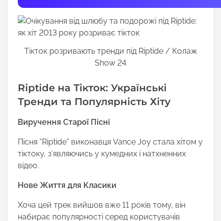
t
h
i
s
Тікток розривають тренди під Riptide / Колаж
p
Show 24
o
s
Riptide на Тікток: Українські
t
o
Тренди та Популярність Хіту
n
Виручення Старої Пісні
:
Пісня “Riptide” виконавця Vance Joy стала хітом у
тіктоку, з’являючись у кумедних і натхненних
відео.
Нове Життя для Класики
Хоча цей трек вийшов вже 11 років тому, він
набирає популярності серед користувачів