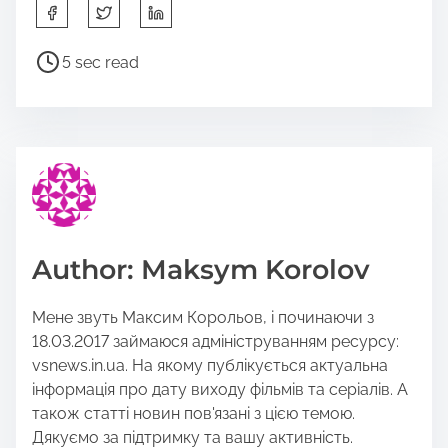
S
h
a
P
5 sec read
r
o
e
s
t
t
h
r
i
e
s
a
p
d
o
t
Author: Maksym Korolov
s
i
t
m
Мене звуть Максим Корольов, і починаючи з
o
e
18.03.2017 займаюся адмініструванням ресурсу:
n
vsnews.in.ua. На якому публікується актуальна
:
інформація про дату виходу фільмів та серіалів. А
також статті новин пов'язані з цією темою.
Дякуємо за підтримку та вашу активність.