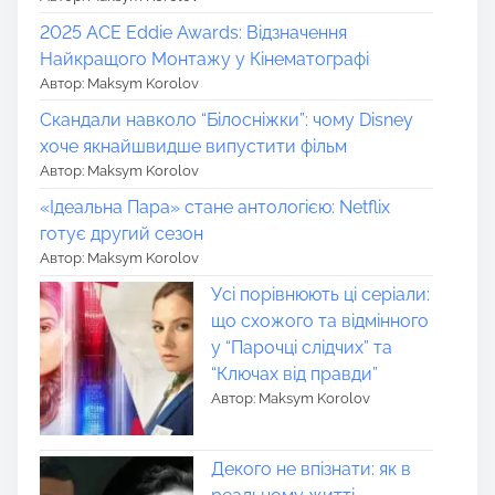
2025 ACE Eddie Awards: Відзначення
Найкращого Монтажу у Кінематографі
Автор: Maksym Korolov
Скандали навколо “Білосніжки”: чому Disney
хоче якнайшвидше випустити фільм
Автор: Maksym Korolov
«Ідеальна Пара» стане антологією: Netflix
готує другий сезон
Автор: Maksym Korolov
Усі порівнюють ці серіали:
що схожого та відмінного
у “Парочці слідчих” та
“Ключах від правди”
Автор: Maksym Korolov
Декого не впізнати: як в