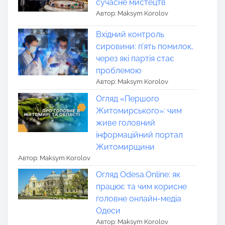
сучасне мистецтв
Автор: Maksym Korolov
Вхідний контроль
сировини: п’ять помилок,
через які партія стає
проблемою
Автор: Maksym Korolov
Огляд «Першого
Житомирського»: чим
живе головний
інформаційний портал
Житомирщини
Автор: Maksym Korolov
Огляд Odesa.Online: як
працює та чим корисне
головне онлайн-медіа
Одеси
Автор: Maksym Korolov