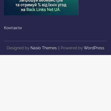
Контакти
Designed by
Nasio Themes
||
Powered by
WordPress