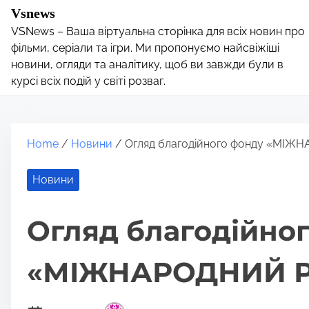
S
Vsnews
k
VSNews – Ваша віртуальна сторінка для всіх новин про
i
фільми, серіали та ігри. Ми пропонуємо найсвіжіші
p
новини, огляди та аналітику, щоб ви завжди були в
курсі всіх подій у світі розваг.
t
o
c
o
Home
/
Новини
/ Огляд благодійного фонду «МІЖ
n
t
Новини
e
n
Огляд благодійно
t
«МІЖНАРОДНИЙ Р