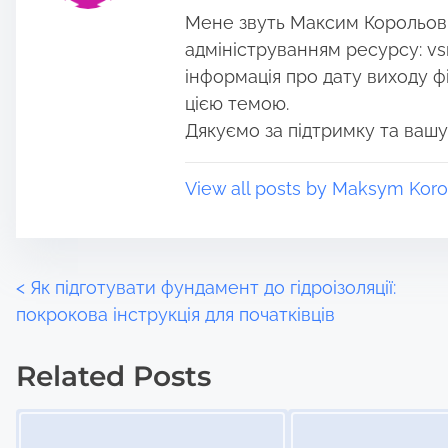
Мене звуть Максим Корольов, 
s
i
t
m
адмініструванням ресурсу: vs
o
e
інформація про дату виходу філ
n
цією темою.
:
Дякуємо за підтримку та вашу
View all posts by Maksym Koro
P
<
Як підготувати фундамент до гідроізоляції:
покрокова інструкція для початківців
o
Related Posts
s
Image Placeholder
Image Placeholder
t