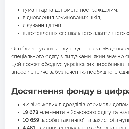
гуманітарна допомога постраждалим,
відновлення зруйнованих шкіл,
лікування дітей,
виготовлення спеціального адаптивного о
Особливої уваги заслуговує проєкт «Відновле
спеціального одягу з липучками, який значно 
Цей проєкт об’єднує українських виробників і
внесок сприяє забезпеченню необхідного одягу
Досягнення фонду в цифр
42
військових підрозділів отримали допом
19 673
елементи військового одягу та взут
10 659
засобів тактичної та захисної амун
4 481
одиниця спеціального обладнання п