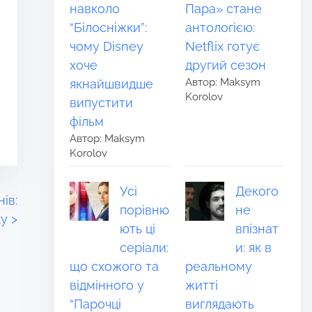
навколо
Пара» стане
“Білосніжки”:
антологією:
чому Disney
Netflix готує
хоче
другий сезон
Автор: Maksym
якнайшвидше
Korolov
випустити
фільм
Автор: Maksym
Korolov
Усі
Декого
ів:
порівню
не
ку
>
ють ці
впізнат
серіали:
и: як в
що схожого та
реальному
відмінного у
житті
“Парочці
виглядають