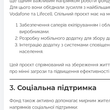
Ще одним важливим напрямком роботи фонду є
Для цього вони об’єднали зусилля з найбільш
Vodafone та Lifecell. Спільний проєкт має на ме
Забезпечення саперів екіпіруванням і об
виробниками.
Розробку мобільного додатку для збору да
Інтеграцію додатку з системами сповіщен
населення.
Цей проєкт спрямований на збереження життя 
про мінні загрози та підвищення ефективності
3.
Соціальна підтримка
Фонд також активно допомагає мирним жителям
напрямків соціальної підтримки: