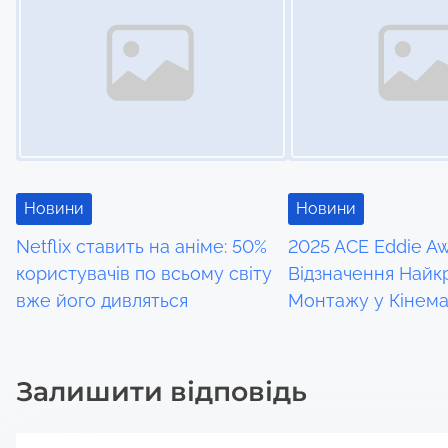
s
n
a
v
i
Новини
Новини
g
Netflix ставить на аніме: 50%
2025 ACE Eddie Aw
a
користувачів по всьому світу
Відзначення Найк
вже його дивляться
Монтажу у Кінема
t
i
Залишити відповідь
o
n