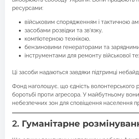
:
ресурсами:
військовим спорядженням і тактичною аму
засобами розвідки та зв’язку,
комп’ютерною технікою,
бензиновими генераторами та зарядними
інструментами для ремонту військової тех
Ці засоби надаються завдяки підтримці небайд
Фонд наголошує, що єдність волонтерського ру
боротьбі проти агресора. У майбутньому вони
небезпечних зон для сповіщення населення про
2.
Гуманітарне розмінуван