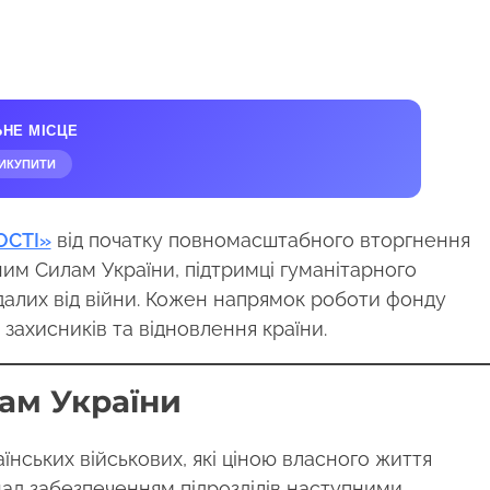
ЬНЕ МІСЦЕ
ИКУПИТИ
ОСТІ»
від початку повномасштабного вторгнення
им Силам України, підтримці гуманітарного
далих від війни. Кожен напрямок роботи фонду
захисників та відновлення країни.
ам України
нських військових, які ціною власного життя
ад забезпеченням підрозділів наступними