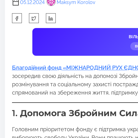
05.12.2024
Maksym Korolov
S
h
a
ВІЛ
r
В
e
t
h
Благодійний фонд «МІЖНАРОДНИЙ РУХ ЄДН
i
зосередив свою діяльність на допомозі Збройн
s
розмінування та соціальному захисті постраж
p
спрямований на збереження життя, підтримку 
o
s
1.
Допомога Збройним Сил
t
o
Головним пріоритетом фонду є підтримка украї
n
виборюють свободу України. Вони працюють н