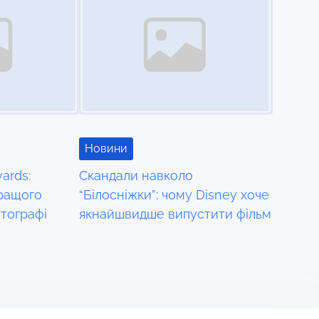
Новини
ards:
Скандали навколо
ращого
“Білосніжки”: чому Disney хоче
тографі
якнайшвидше випустити фільм