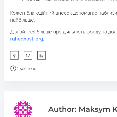
Кожен благодійний внесок допомагає наблизит
найбільше.
Дізнайтеся більше про діяльність фонду та дол
ruhednosti.org
.
S
h
a
P
1 sec read
r
o
e
s
t
t
h
r
i
e
s
a
Author: Maksym K
p
d
o
t