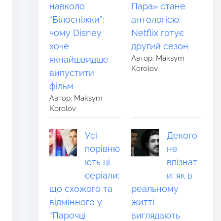
навколо
Пара» стане
“Білосніжки”:
антологією:
чому Disney
Netflix готує
хоче
другий сезон
Автор: Maksym
якнайшвидше
Korolov
випустити
фільм
Автор: Maksym
Korolov
Усі
Декого
порівню
не
ють ці
впізнат
серіали:
и: як в
що схожого та
реальному
відмінного у
житті
“Парочці
виглядають