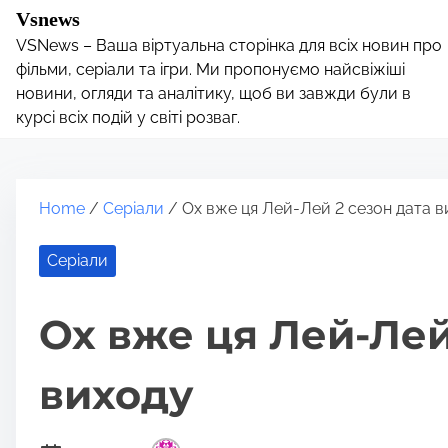
S
Vsnews
k
VSNews – Ваша віртуальна сторінка для всіх новин про
i
фільми, серіали та ігри. Ми пропонуємо найсвіжіші
p
новини, огляди та аналітику, щоб ви завжди були в
курсі всіх подій у світі розваг.
t
o
c
o
Home
/
Серіали
/ Ох вже ця Лей-Лей 2 сезон дата в
n
t
Серіали
e
n
Ох вже ця Лей-Лей
t
виходу