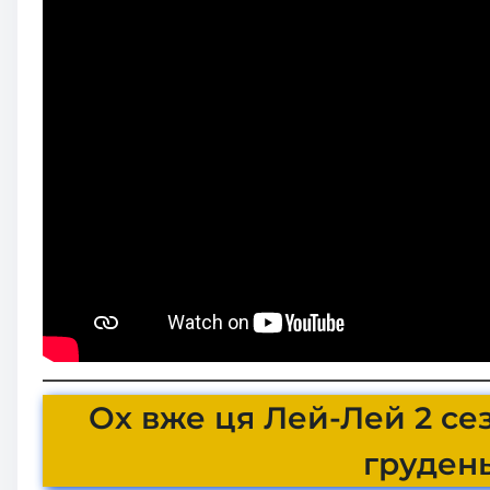
Ох вже ця Лей-Лей 2 се
грудень