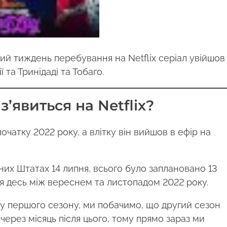
рший тиждень перебування на Netflix серіал увійшов
 та Тринідаді та Тобаго.
’явиться на Netflix?
чатку 2022 року, а влітку він вийшов в ефір на
их Штатах 14 липня, всього було заплановано 13
ся десь між вереснем та листопадом 2022 року.
ку першого сезону, ми побачимо, що другий сезон
 через місяць після цього, тому прямо зараз ми