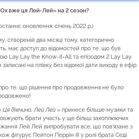
«Ох вже ця Лей-Лей» на 2 сезон?
станнє оновлення: січень 2022 р.)
у, створеній два місяці тому, категорично
уть, має доступ до відомостей про те, що був
ою Lay Lay the Know-it-All та епізодом 2 Lay Lay
 записані на плівку без відомої дати виходу в ефір.
 про те, що рішення про продовження не було
продовжено!
«
Ця дівчина, Лей Лей
» принесе більше музики та
одовжують брати участь у ще більш захоплюючих
жання Лей Лей випробувати все, що пов’язане з
кож фігурує Пейтон Перрін III у ролі брата Седі