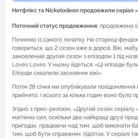
Нетфлікс та Nickelodeon продовжили серіал 
Поточний статус продовження:
продовжено (о
Почнемо із самого початку. На сторінці фендом
говориться, що 2 сезон вже в дорозі. Вікі, маб
замовлений другий сезон з епізодом 1 під назв
Loves Loves. У ньому йдеться: «Ці епізоди були
Епізоди схвалили засновник вікі».
Потім 28 січня ми опублікували повідомлення
прийнято, і всього за кілька годин воно було 
Згідно з прес-релізом, «Другий сезон серіалу 
магічних сил, оскільки два найкращі друзі пр
пригодах, працюючи над тим, щоб виконати ба
тим, щоб бути справжнім. підліток. У серіалі та