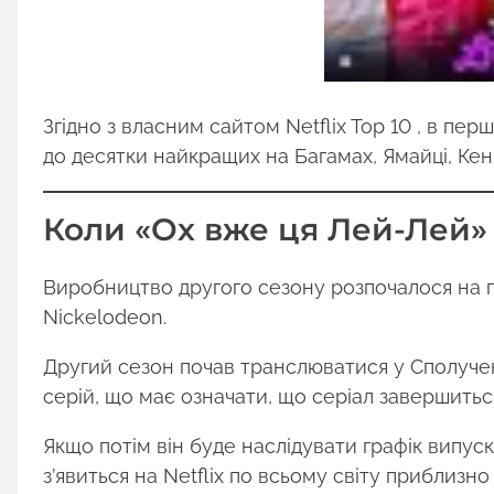
Згідно з власним сайтом Netflix Top 10 , в пе
до десятки найкращих на Багамах, Ямайці, Кенії
Коли «Ох вже ця Лей-Лей» з
Виробництво другого сезону розпочалося на по
Nickelodeon.
Другий сезон почав транслюватися у Сполучен
серій, що має означати, що серіал завершить
Якщо потім він буде наслідувати графік випус
з’явиться на Netflix по всьому світу приблизно