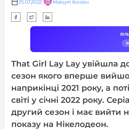
25.07.2022
Maksym Korolov
S
h
a
ВІЛ
r
В
e
t
That Girl Lay Lay увійшла д
h
i
сезон якого вперше вийшов
s
p
наприкінці 2021 року, а пот
o
світі у січні 2022 року. Се
s
t
другий сезон і має вийти на
o
показу на Нікелодеон.
n