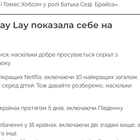
 і Томас Хобсон у ролі батька Седі, Брайса».
Lay Lay показала себе на
ся, наскільки добре просувається серіал з
року.
йкращих Netflix, включаючи 10 найкращих загалом,
 серед дітей. Тож давайте розберемо, наскільки
країнах протягом 5 днів, включаючи Південну
аченні у 16 ​​країнах, включаючи дві згадані вище, 
 інші.