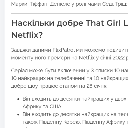
Марки; Тіффані Деніелс у ролі мами Седі, Тріш;
Наскільки добре That Girl 
Netflix?
Завдяки даними FlixPatrol ми можемо подивити
моменту його прем’єри на Netflix у січні 2022 
Серіал може бути включений у 3 списки 10 на
10 найкращих на телебаченні та 10 найкращих
добре шоу працює станом на 28 січня:
Він входить до десятки найкращих у двох 
Африку та США.
Він входить до десятки найкращих на телеб
також Південну Корею, Південну Африку та