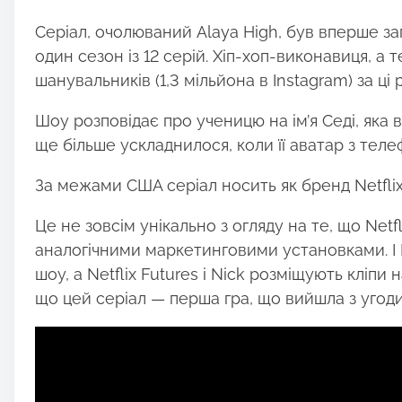
:
Серіал, очолюваний Alaya High, був вперше за
один сезон із 12 серій. Хіп-хоп-виконавиця, а 
шанувальників (1,3 мільйона в Instagram) за ці ро
Шоу розповідає про ученицю на ім’я Седі, яка 
ще більше ускладнилося, коли її аватар з тел
За межами США серіал носить як бренд Netflix O
Це не зовсім унікально з огляду на те, що Netf
аналогічними маркетинговими установками. І N
шоу, а Netflix Futures і Nick розміщують кліпи
що цей серіал — перша гра, що вийшла з угоди 