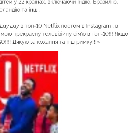
тей у 22 країнах, включаючи Індію, Бразилію,
ландію та інші.
 Lay Lay
в топ-10 Netflix постом в Instagram , в
 мою прекрасну телевізійну сім’ю в топ-10!!! Якщо
!!!! Дякую за кохання та підтримку!!!»