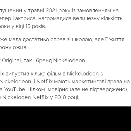
пущений у травні 2021 року із замовленням на
тепер і актриса, нагромадила величезну кількість
ки у віці 15 років.
вже мала достатньо справ зі школою, але її життя
ефону ожив.
riginal, так і бренд Nickelodeon.
lix випустив кілька фільмів Nickelodeon з
ickelodeon, і Netflix мають маркетингові права на
 на YouTube. Цілком імовірно (але не підтверджено),
Nickeloden Netflix у 2019 році.