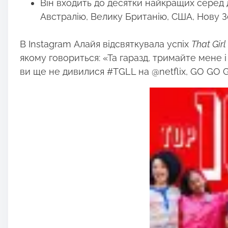
Він входить до десятки найкращих серед ді
Австралію, Велику Британію, США, Нову Зе
В Instagram Алайя відсвяткувала успіх
That Girl
якому говориться: «Та гаразд, тримайте мене і
ви ще не дивилися #TGLL на @netflix, GO GO GO