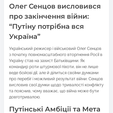
h
Олег Сенцов висловився
i
s
про закінчення війни:
p
“Путіну потрібна вся
o
s
Україна”
t
o
Український режисер і військовий Олег Сенцов
n
з початку повномасштабного вторгнення Росії в
:
Україну став на захист Батьківщини. Як
командир роти штурмової піхоти, він не лише
веде бойові дії, але й ділиться своїми думками
про перебіг і можливий результат війни. Сенцов
висловив свої думки щодо тривалості конфлікту
та пояснив, чому вважає, що війна може бути
довготривалою.
Путінські Амбіції та Мета