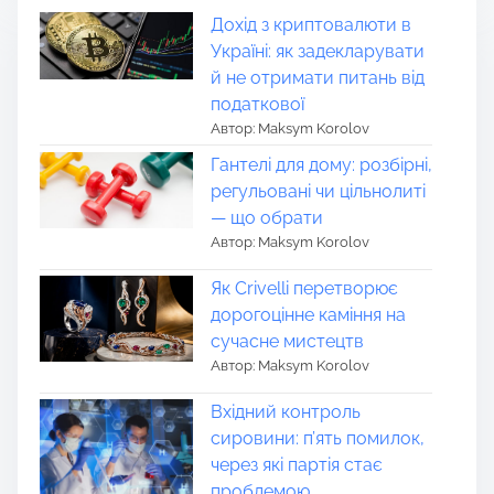
Дохід з криптовалюти в
Україні: як задекларувати
й не отримати питань від
податкової
Автор: Maksym Korolov
Гантелі для дому: розбірні,
регульовані чи цільнолиті
— що обрати
Автор: Maksym Korolov
Як Crivelli перетворює
дорогоцінне каміння на
сучасне мистецтв
Автор: Maksym Korolov
Вхідний контроль
сировини: п’ять помилок,
через які партія стає
проблемою