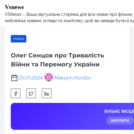
Vsnews
VSNews – Ваша віртуальна сторінка для всіх новин про фільми,
S
Home
/
Новини
/ Олег Сенцов про Тривалість Війни та Перемогу
найсвіжіші новини, огляди та аналітику, щоб ви завжди були в курс
k
України
i
p
Новини
t
o
Олег Сенцов про Тривалість
c
Війни та Перемогу України
o
n
25.07.2024
Maksym Korolov
t
e
S
n
h
t
a
ВІЛЬНЕ МІСЦ
r
e
ВИКУПИТИ
t