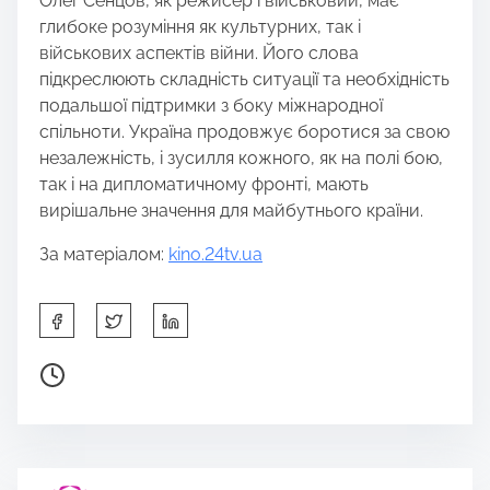
Олег Сенцов, як режисер і військовий, має
глибоке розуміння як культурних, так і
військових аспектів війни. Його слова
підкреслюють складність ситуації та необхідність
подальшої підтримки з боку міжнародної
спільноти. Україна продовжує боротися за свою
незалежність, і зусилля кожного, як на полі бою,
так і на дипломатичному фронті, мають
вирішальне значення для майбутнього країни.
За матеріалом:
kino.24tv.ua
S
h
a
P
r
o
e
s
t
t
h
r