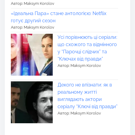
Автор: Maksym Korolov
«Ідеальна Пара» стане антологією: Netflix
готує другий сезон
Автор: Maksym Korolov
Усі порівнюють ці серіали:
що схожого та відмінного
у “Парочці слідчих” та
“Ключах від правди”
Автор: Maksym Korolov
Декого не впізнати: як в
реальному житті
виглядають актори
серіалу “Ключі від правди”
Автор: Maksym Korolov