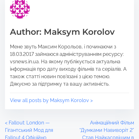
i
e
s
a
p
d
o
t
Author: Maksym Korolov
s
i
t
m
Мене звуть Максим Корольов, і починаючи з
o
e
18.03.2017 займаюся адмініструванням ресурсу:
n
vsnews.in.ua. На якому публікується актуальна
:
інформація про дату виходу фільмів та серіалів. А
також статті новин пов'язані з цією темою.
Дякуємо за підтримку та вашу активність.
View all posts by Maksym Korolov >
P
<
Fallout: London —
Анімаційний Фільм
Гігантський Мод для
“Думками Навиворіт 2”
o
Fallout 4 Офіційно
Став Найкасовішим в