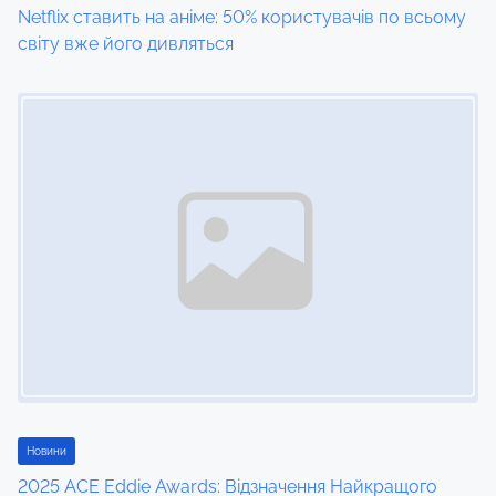
Netflix ставить на аніме: 50% користувачів по всьому
o
світу вже його дивляться
n
Image Placeholder
Новини
2025 ACE Eddie Awards: Відзначення Найкращого