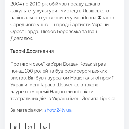
2004 по 2010 рік обіймав посаду декана
факультету культури і мистецтв Львівського
національного університету імені Івана Франка.
Серед його учнів — народні артисти України
Орест Гарда, Любов Боровська та Іван
Довгалюк.
Творчі Досягнення
Протягом своєї кар’єри Богдан Козак зіграв
понад 100 ролей та був режисером деяких
вистав. Він був лауреатом Національної премії
України імені Тараса Шевченка, а також
лауреатом премії Національної спілки
театральних діячів України імені Йосипа Гірняка.
За матеріалом:
show.24tv.ua
S