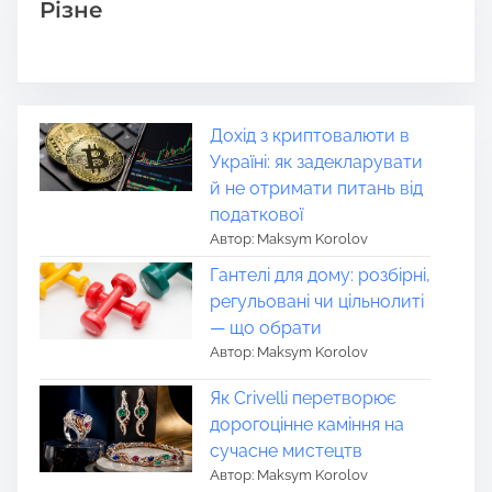
Різне
Дохід з криптовалюти в
Україні: як задекларувати
й не отримати питань від
податкової
Автор: Maksym Korolov
Гантелі для дому: розбірні,
регульовані чи цільнолиті
— що обрати
Автор: Maksym Korolov
Як Crivelli перетворює
дорогоцінне каміння на
сучасне мистецтв
Автор: Maksym Korolov