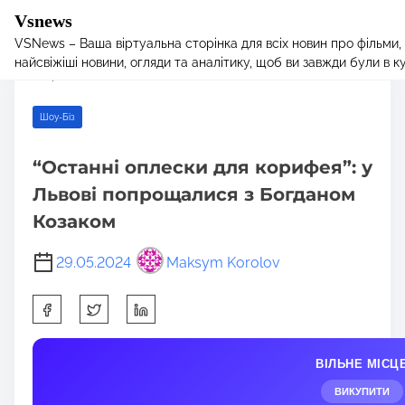
Vsnews
VSNews – Ваша віртуальна сторінка для всіх новин про фільми,
S
Home
/
Шоу-Біз
/ “Останні оплески для корифея”: у Львові
найсвіжіші новини, огляди та аналітику, щоб ви завжди були в курс
k
попрощалися з Богданом Козаком
i
p
Шоу-Біз
t
o
“Останні оплески для корифея”: у
c
Львові попрощалися з Богданом
o
n
Козаком
t
e
29.05.2024
Maksym Korolov
n
S
t
h
a
ВІЛЬНЕ МІСЦ
r
e
ВИКУПИТИ