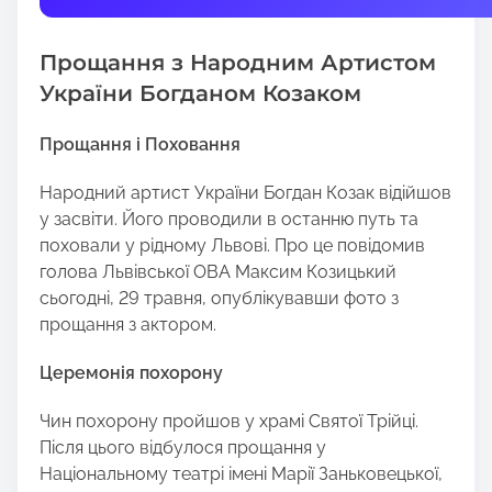
t
h
Прощання з Народним Артистом
i
s
України Богданом Козаком
p
o
Прощання і Поховання
s
Народний артист України Богдан Козак відійшов
t
у засвіти. Його проводили в останню путь та
o
поховали у рідному Львові. Про це повідомив
n
голова Львівської ОВА Максим Козицький
:
сьогодні, 29 травня, опублікувавши фото з
прощання з актором.
Церемонія похорону
Чин похорону пройшов у храмі Святої Трійці.
Після цього відбулося прощання у
Національному театрі імені Марії Заньковецької,