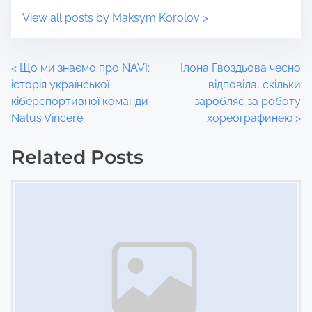
View all posts by Maksym Korolov >
P
<
Що ми знаємо про NAVI:
Ілона Гвоздьова чесно
історія української
відповіла, скільки
o
кіберспортивної команди
заробляє за роботу
Natus Vincere
хореографинею
>
s
t
Related Posts
Image Placeholder
s
n
a
v
i