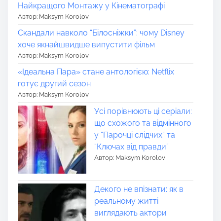
Найкращого Монтажу у Кінематографі
Автор: Maksym Korolov
Скандали навколо “Білосніжки”: чому Disney
хоче якнайшвидше випустити фільм
Автор: Maksym Korolov
«Ідеальна Пара» стане антологією: Netflix
готує другий сезон
Автор: Maksym Korolov
Усі порівнюють ці серіали:
що схожого та відмінного
у “Парочці слідчих” та
“Ключах від правди”
Автор: Maksym Korolov
Декого не впізнати: як в
реальному житті
виглядають актори