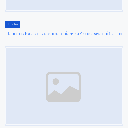
Шоу-Біз
Шеннен Догерті залишила після себе мільйонні борги
Image Placeholder