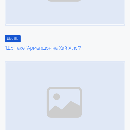
g
a
t
i
Шоу-Біз
“Що таке “Армагедон на Хай Хілс”?
o
Image Placeholder
n