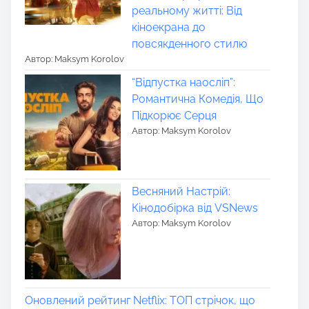
реальному житті: Від
кіноекрана до
повсякденного стилю
Автор: Maksym Korolov
“Відпустка наосліп”:
Романтична Комедія, Що
Підкорює Серця
Автор: Maksym Korolov
Весняний Настрій:
Кінодобірка від VSNews
Автор: Maksym Korolov
Оновлений рейтинг Netflix: ТОП стрічок, що