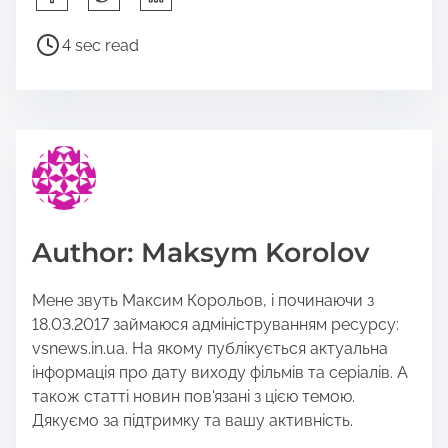
h
a
P
4 sec read
r
o
e
s
t
t
h
r
i
e
s
a
p
d
o
t
Author: Maksym Korolov
s
i
t
m
Мене звуть Максим Корольов, і починаючи з
o
e
18.03.2017 займаюся адмініструванням ресурсу:
n
vsnews.in.ua. На якому публікується актуальна
:
інформація про дату виходу фільмів та серіалів. А
також статті новин пов'язані з цією темою.
Дякуємо за підтримку та вашу активність.