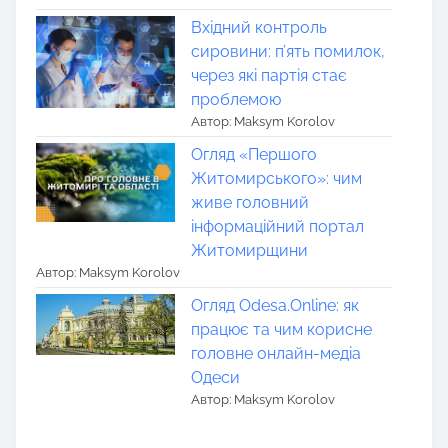
Вхідний контроль
сировини: п’ять помилок,
через які партія стає
проблемою
Автор: Maksym Korolov
Огляд «Першого
Житомирського»: чим
живе головний
інформаційний портал
Житомирщини
Автор: Maksym Korolov
Огляд Odesa.Online: як
працює та чим корисне
головне онлайн-медіа
Одеси
Автор: Maksym Korolov