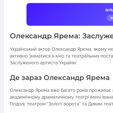
h
a
ВІЛ
r
В
e
t
Олександр Ярема: Заслуже
h
i
s
Український актор Олександр Ярема, якому н
p
активно зніматися в кіно та театральних пост
o
Заслуженого артиста України.
s
t
Де зараз Олександр Ярема
o
n
Олександр Ярема вже багато років проживає в
:
академічному драматичному театрі імені Івана 
Подолі, театром “Золоті ворота” та Диким теа