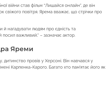
ї війни став фільм “Лишайся онлайн”, де він
ок свіжого повітря. Ярема вважає, що стрічки про
и й нагадувати людям про єдність та
й посил важливий,” – зазначає актор.
дра Яреми
, дитинство провів у Херсоні. Він навчався у
мені Карпенка-Карого. Багато хто пам’ятає його як