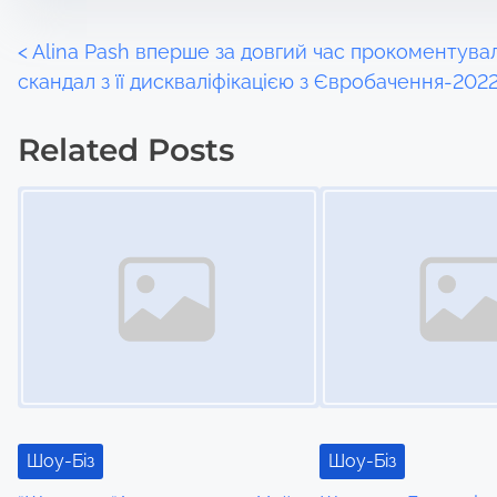
P
<
Alina Pash вперше за довгий час прокоментува
скандал з її дискваліфікацією з Євробачення-202
o
Related Posts
s
Image Placeholder
Image Placeholder
t
s
n
a
v
i
Шоу-Біз
Шоу-Біз
g