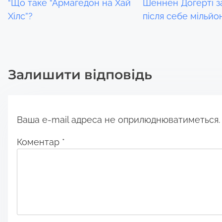
“Що таке “Армагедон на Хай
Шеннен Догерті 
a
Хілс”?
після себе мільйо
t
i
Залишити відповідь
o
n
Ваша e-mail адреса не оприлюднюватиметься.
Коментар
*