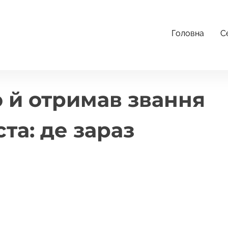
Головна
С
ня Заслуженого артиста: де зараз Олександр Ярема
 й отримав звання
та: де зараз