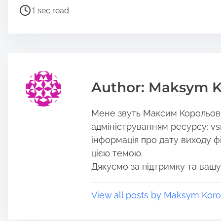
a
P
1 sec read
r
o
e
s
t
t
h
r
i
e
s
a
Author: Maksym K
p
d
o
t
Мене звуть Максим Корольов, 
s
i
t
m
адмініструванням ресурсу: vs
o
e
інформація про дату виходу філ
n
цією темою.
:
Дякуємо за підтримку та вашу
View all posts by Maksym Koro