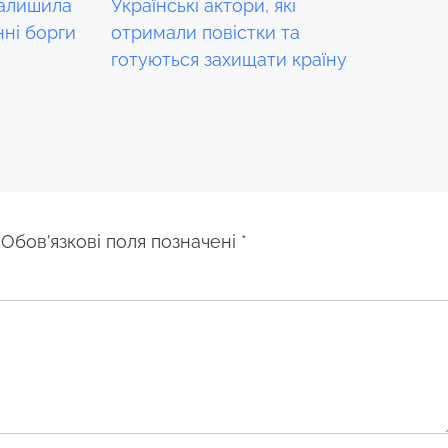
залишила
Українські актори, які
нні борги
отримали повістки та
готуються захищати країну
Обов’язкові поля позначені
*