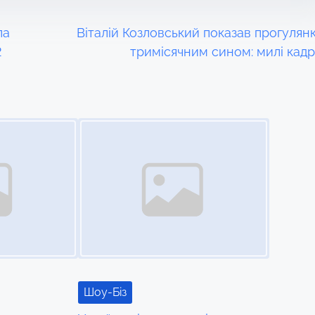
ла
Віталій Козловський показав прогулянк
2
тримісячним сином: милі кад
Image Placeholder
Шоу-Біз