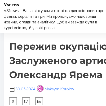
S
Vsnews
k
VSNews – Ваша віртуальна сторінка для всіх новин про
i
фільми, серіали та ігри. Ми пропонуємо найсвіжіші
Home
/
Шоу-Біз
/ Пережив окупацію й отримав зван
p
новини, огляди та аналітику, щоб ви завжди були в
курсі всіх подій у світі розваг.
t
Шоу-Біз
o
c
Пережив окупацію
o
n
Заслуженого артис
t
e
Олександр Ярема
n
t
30.05.2024
Maksym Korolov
S