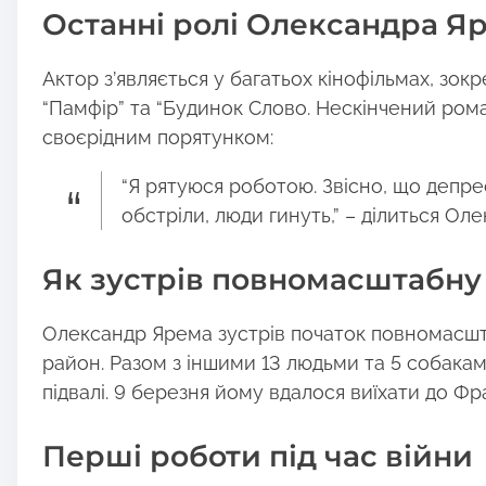
Останні ролі Олександра Я
Актор з’являється у багатьох кінофільмах, зок
“Памфір” та “Будинок Слово. Нескінчений роман
своєрідним порятунком:
“Я рятуюся роботою. Звісно, що депресу
обстріли, люди гинуть,” – ділиться Ол
Як зустрів повномасштабну
Олександр Ярема зустрів початок повномасшт
район. Разом з іншими 13 людьми та 5 собаками
підвалі. 9 березня йому вдалося виїхати до Фр
Перші роботи під час війни