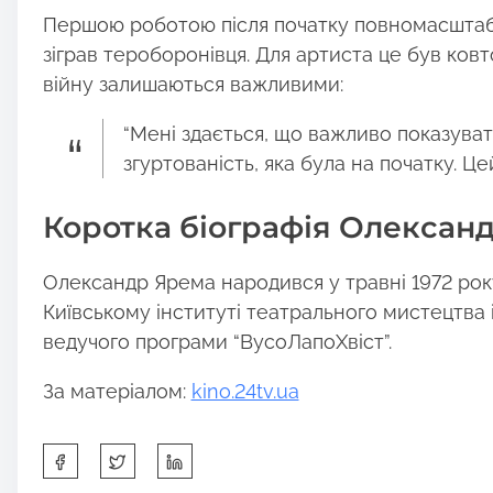
Першою роботою після початку повномасштабно
зіграв тероборонівця. Для артиста це був ковт
війну залишаються важливими:
“Мені здається, що важливо показуват
згуртованість, яка була на початку. Це
Коротка біографія Олексан
Олександр Ярема народився у травні 1972 року
Київському інституті театрального мистецтва і
ведучого програми “ВусоЛапоХвіст”.
За матеріалом:
kino.24tv.ua
S
h