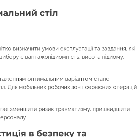
мальний стіл
ітко визначити умови експлуатації та завдання, які
ибору є вантажопідйомність, висота підйому,
антаженням оптимальним варіантом стане
іл. Для мобільних робочих зон і сервісних операцій
магає зменшити ризик травматизму, пришвидшити
персоналу.
тиція в безпеку та