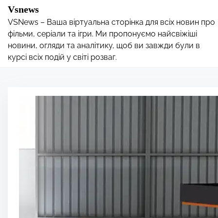
S
Vsnews
k
VSNews – Ваша віртуальна сторінка для всіх новин про
i
фільми, серіали та ігри. Ми пропонуємо найсвіжіші
p
новини, огляди та аналітику, щоб ви завжди були в
курсі всіх подій у світі розваг.
t
o
c
o
n
t
e
n
t