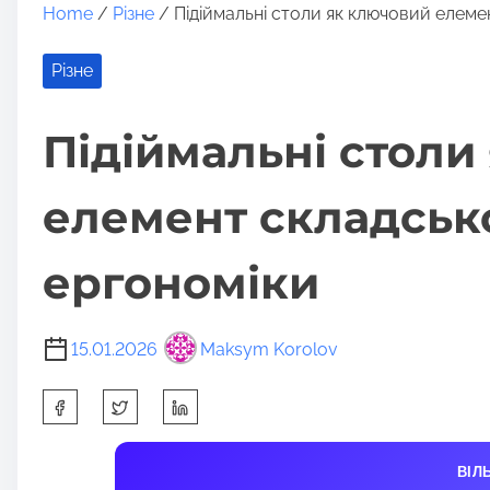
Home
/
Різне
/ Підіймальні столи як ключовий елеме
Різне
Підіймальні столи
елемент складсько
ергономіки
15.01.2026
Maksym Korolov
S
h
a
ВІЛ