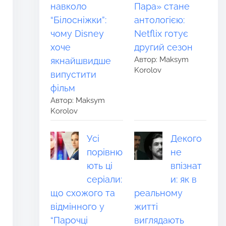
навколо
Пара» стане
“Білосніжки”:
антологією:
чому Disney
Netflix готує
хоче
другий сезон
Автор: Maksym
якнайшвидше
Korolov
випустити
фільм
Автор: Maksym
Korolov
Усі
Декого
порівню
не
ють ці
впізнат
серіали:
и: як в
що схожого та
реальному
відмінного у
житті
“Парочці
виглядають