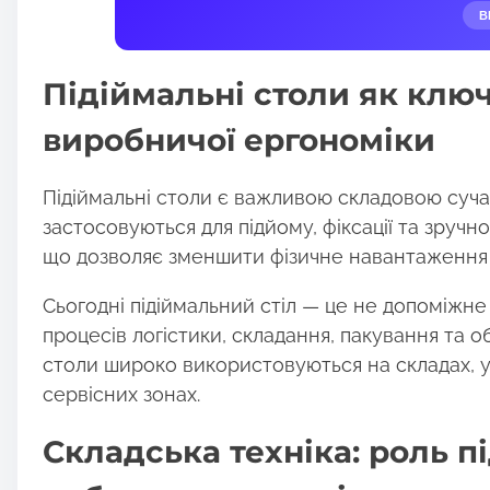
r
В
e
t
Підіймальні столи як клю
h
i
виробничої ергономіки
s
p
Підіймальні столи є важливою складовою суча
o
застосовуються для підйому, фіксації та зручн
s
що дозволяє зменшити фізичне навантаження 
t
o
Сьогодні підіймальний стіл — це не допоміжне
n
процесів логістики, складання, пакування та о
:
столи широко використовуються на складах, у
сервісних зонах.
Складська техніка: роль п