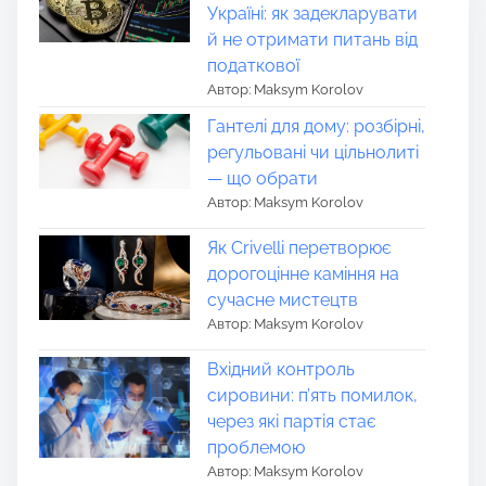
Україні: як задекларувати
й не отримати питань від
податкової
Автор: Maksym Korolov
Гантелі для дому: розбірні,
регульовані чи цільнолиті
— що обрати
Автор: Maksym Korolov
Як Crivelli перетворює
дорогоцінне каміння на
сучасне мистецтв
Автор: Maksym Korolov
Вхідний контроль
сировини: п’ять помилок,
через які партія стає
проблемою
Автор: Maksym Korolov