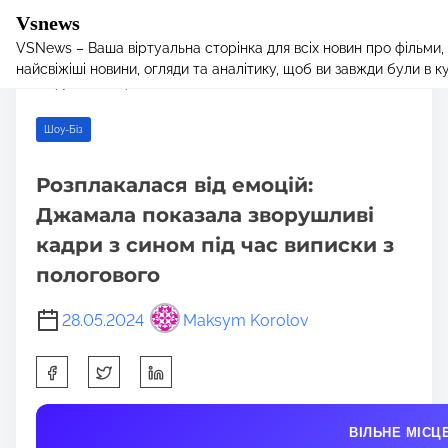
Vsnews
VSNews – Ваша віртуальна сторінка для всіх новин про фільми,
S
Home
/
Шоу-Біз
/ Розплакалася від емоцій: Джамала показала
найсвіжіші новини, огляди та аналітику, щоб ви завжди були в курс
k
зворушливі кадри з сином під час виписки з пологового
i
p
Шоу-Біз
t
o
Розплакалася від емоцій:
c
Джамала показала зворушливі
o
n
кадри з сином під час виписки з
t
пологового
e
n
28.05.2024
Maksym Korolov
t
S
h
a
ВІЛЬНЕ МІСЦ
r