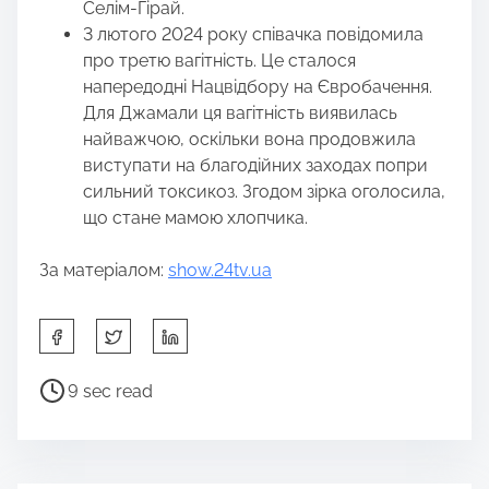
Селім-Гірай.
3 лютого 2024 року співачка повідомила
про третю вагітність. Це сталося
напередодні Нацвідбору на Євробачення.
Для Джамали ця вагітність виявилась
найважчою, оскільки вона продовжила
виступати на благодійних заходах попри
сильний токсикоз. Згодом зірка оголосила,
що стане мамою хлопчика.
За матеріалом:
show.24tv.ua
S
h
a
P
9 sec read
r
o
e
s
t
t
h
r