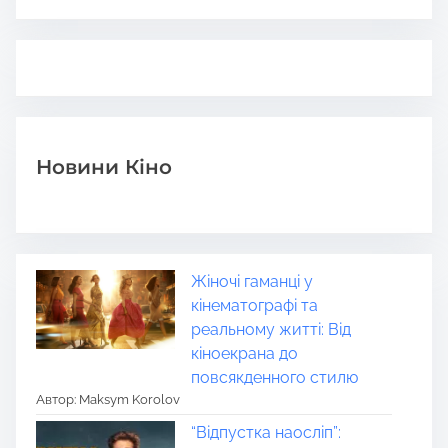
Новини Кіно
Жіночі гаманці у
кінематографі та
реальному житті: Від
кіноекрана до
повсякденного стилю
Автор: Maksym Korolov
“Відпустка наосліп”: