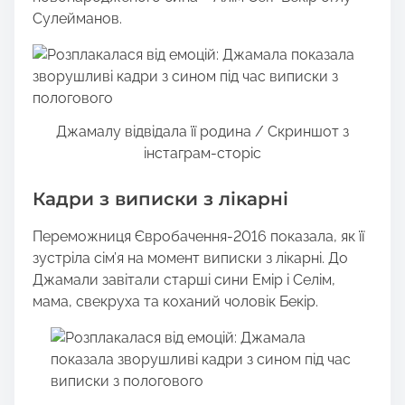
Сулейманов.
Джамалу відвідала її родина / Скриншот з
інстаграм-сторіс
Кадри з виписки з лікарні
Переможниця Євробачення-2016 показала, як її
зустріла сім’я на момент виписки з лікарні. До
Джамали завітали старші сини Емір і Селім,
мама, свекруха та коханий чоловік Бекір.