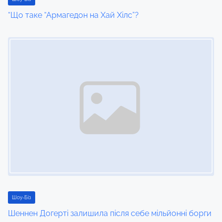
i
“Що таке “Армагедон на Хай Хілс”?
o
Image Placeholder
n
Шоу-Біз
Шеннен Догерті залишила після себе мільйонні борги