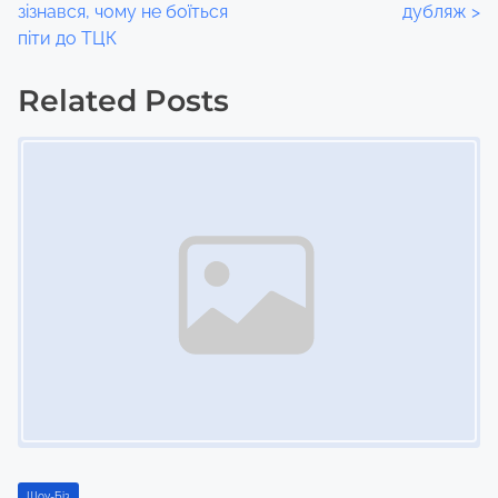
o
зізнався, чому не боїться
дубляж
>
піти до ТЦК
s
t
Related Posts
Image Placeholder
s
n
a
v
i
g
a
t
Шоу-Біз