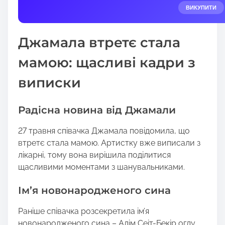
e
ВИКУПИТИ
t
h
Джамала втретє стала
i
s
мамою: щасливі кадри з
p
виписки
o
s
t
Радісна новина від Джамали
o
n
27 травня співачка Джамала повідомила, що
:
втретє стала мамою. Артистку вже виписали з
лікарні, тому вона вирішила поділитися
щасливими моментами з шанувальниками.
Ім’я новонародженого сина
Раніше співачка розсекретила ім’я
новонародженого сина – Алім Сеіт-Бекір оглу