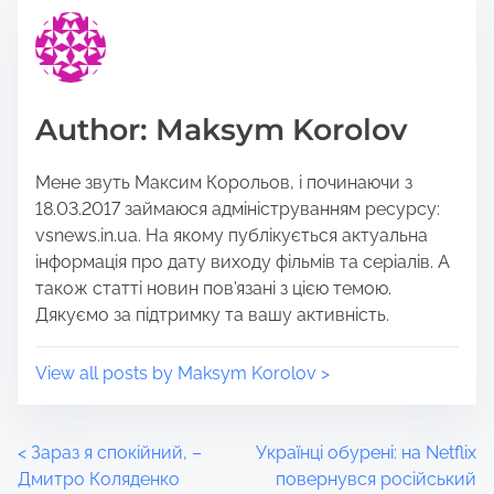
i
e
s
a
p
d
o
t
Author: Maksym Korolov
s
i
t
m
Мене звуть Максим Корольов, і починаючи з
o
e
18.03.2017 займаюся адмініструванням ресурсу:
n
vsnews.in.ua. На якому публікується актуальна
:
інформація про дату виходу фільмів та серіалів. А
також статті новин пов'язані з цією темою.
Дякуємо за підтримку та вашу активність.
View all posts by Maksym Korolov >
P
<
Зараз я спокійний, –
Українці обурені: на Netflix
Дмитро Коляденко
повернувся російський