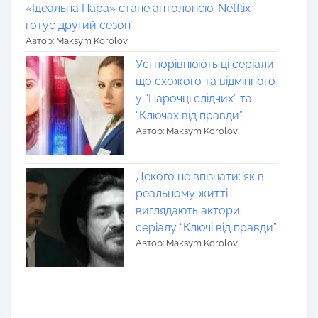
«Ідеальна Пара» стане антологією: Netflix
готує другий сезон
Автор: Maksym Korolov
Усі порівнюють ці серіали:
що схожого та відмінного
у “Парочці слідчих” та
“Ключах від правди”
Автор: Maksym Korolov
Декого не впізнати: як в
реальному житті
виглядають актори
серіалу “Ключі від правди”
Автор: Maksym Korolov