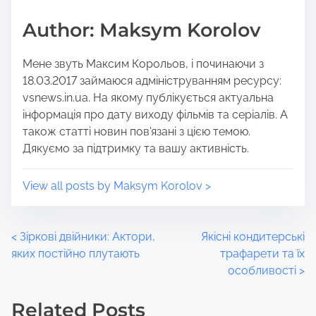
o
t
Author: Maksym Korolov
s
i
t
m
Мене звуть Максим Корольов, і починаючи з
o
e
18.03.2017 займаюся адмініструванням ресурсу:
n
vsnews.in.ua. На якому публікується актуальна
:
інформація про дату виходу фільмів та серіалів. А
також статті новин пов'язані з цією темою.
Дякуємо за підтримку та вашу активність.
View all posts by Maksym Korolov >
P
<
Зіркові двійники: Актори,
Якісні кондитерські
яких постійно плутають
трафарети та їх
o
особливості
>
s
Related Posts