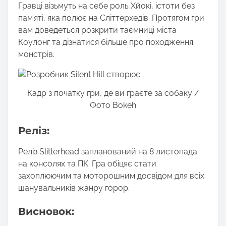
Гравці візьмуть на себе роль Хйокі, істоти без
пам’яті, яка полює на Сліттерхедів. Протягом гри
вам доведеться розкрити таємниці міста
Коулонг та дізнатися більше про походження
монстрів.
Кадр з початку гри, де ви граєте за собаку /
Фото Bokeh
Реліз:
Реліз Slitterhead запланований на 8 листопада
на консолях та ПК. Гра обіцяє стати
захоплюючим та моторошним досвідом для всіх
шанувальників жанру горор.
Висновок: