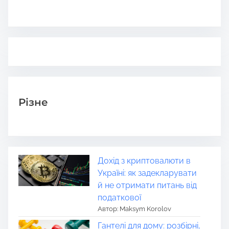
Різне
Дохід з криптовалюти в
Україні: як задекларувати
й не отримати питань від
податкової
Автор: Maksym Korolov
Гантелі для дому: розбірні,