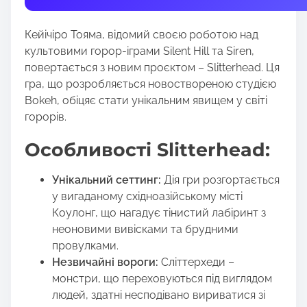
t
h
Кейічіро Тояма, відомий своєю роботою над
i
культовими горор-іграми Silent Hill та Siren,
s
повертається з новим проєктом – Slitterhead. Ця
p
гра, що розробляється новоствореною студією
o
Bokeh, обіцяє стати унікальним явищем у світі
s
горорів.
t
o
Особливості Slitterhead:
n
:
Унікальний сеттинг:
Дія гри розгортається
у вигаданому східноазійському місті
Коулонг, що нагадує тінистий лабіринт з
неоновими вивісками та брудними
провулками.
Незвичайні вороги:
Сліттерхеди –
монстри, що переховуються під виглядом
людей, здатні несподівано вириватися зі