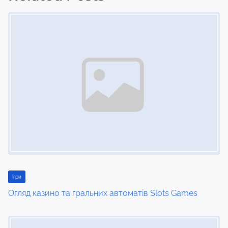
t
Image Placeholder
s
n
a
v
i
g
a
t
Ігри
i
Огляд казино та гральних автоматів Slots Games
o
Image Placeholder