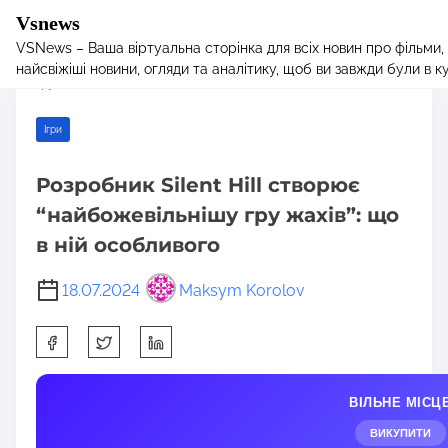
Vsnews
VSNews – Ваша віртуальна сторінка для всіх новин про фільми,
S
Home
/
Ігри
/ Розробник Silent Hill створює “найбожевільнішу
найсвіжіші новини, огляди та аналітику, щоб ви завжди були в курс
k
гру жахів”: що в ній особливого
i
p
Ігри
t
o
Розробник Silent Hill створює
c
“найбожевільнішу гру жахів”: що
o
n
в ній особливого
t
e
18.07.2024
Maksym Korolov
n
S
t
h
a
ВІЛЬНЕ МІСЦ
r
e
ВИКУПИТИ