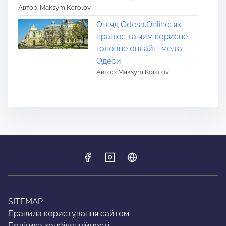
Автор: Maksym Korolov
Огляд Odesa.Online: як
працює та чим корисне
головне онлайн-медіа
Одеси
Автор: Maksym Korolov
SITEMAP
Правила користування сайтом
Політика конфіденційності