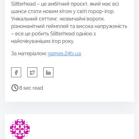
Slitterhead – це амбітний проєкт, який має всі
шанси стати новим хітом у світі горор-ігор.
Унікальний сеттинг, незвичайні вороги,
різноманітний геймплей та висока напруженість
– все це робить Slitterhead однією з
найочікуваніших ігор року.
За матеріалом:
games.24tv.ua
S
h
a
P
8 sec read
r
o
e
s
t
t
h
r
i
e
s
a
p
d