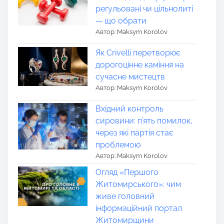
регульовані чи цільнолиті
— що обрати
Автор: Maksym Korolov
Як Crivelli перетворює
дорогоцінне каміння на
сучасне мистецтв
Автор: Maksym Korolov
Вхідний контроль
сировини: п’ять помилок,
через які партія стає
проблемою
Автор: Maksym Korolov
Огляд «Першого
Житомирського»: чим
живе головний
інформаційний портал
Житомирщини