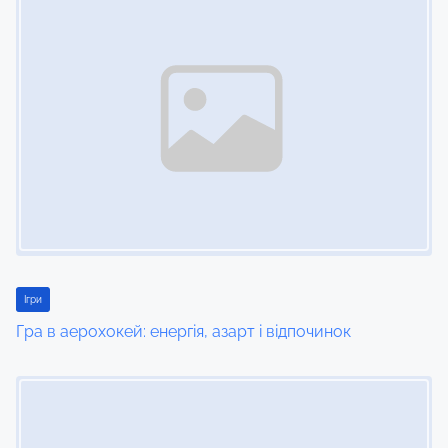
n
Ігри
Гра в аерохокей: енергія, азарт і відпочинок
Image Placeholder