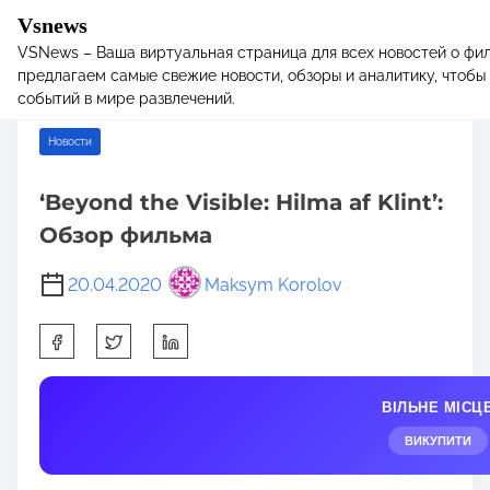
Vsnews
VSNews – Ваша виртуальная страница для всех новостей о фил
S
Home
/
Новости
/ ‘Beyond the Visible: Hilma af Klint’: Обзор
предлагаем самые свежие новости, обзоры и аналитику, чтобы 
k
фильма
событий в мире развлечений.
i
p
Новости
t
o
‘Beyond the Visible: Hilma af Klint’:
c
Обзор фильма
o
n
20.04.2020
Maksym Korolov
t
e
S
n
h
t
a
ВІЛЬНЕ МІСЦ
r
e
ВИКУПИТИ
t