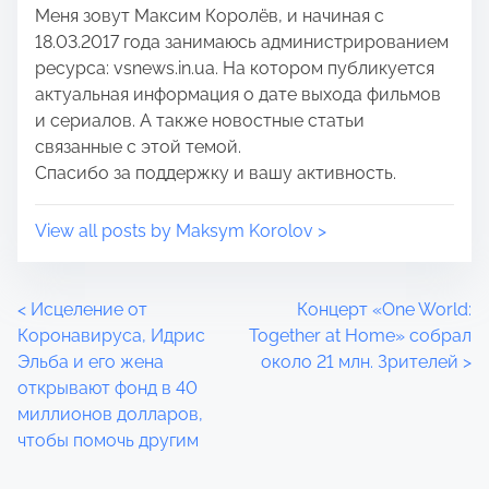
Меня зовут Максим Королёв, и начиная с
o
e
18.03.2017 года занимаюсь администрированием
n
ресурса: vsnews.in.ua. На котором публикуется
:
актуальная информация о дате выхода фильмов
и сериалов. А также новостные статьи
связанные с этой темой.
Спасибо за поддержку и вашу активность.
View all posts by Maksym Korolov >
P
<
Исцеление от
Концерт «One World:
Коронавируса, Идрис
Together at Home» собрал
o
Эльба и его жена
около 21 млн. Зрителей
>
открывают фонд в 40
s
миллионов долларов,
t
чтобы помочь другим