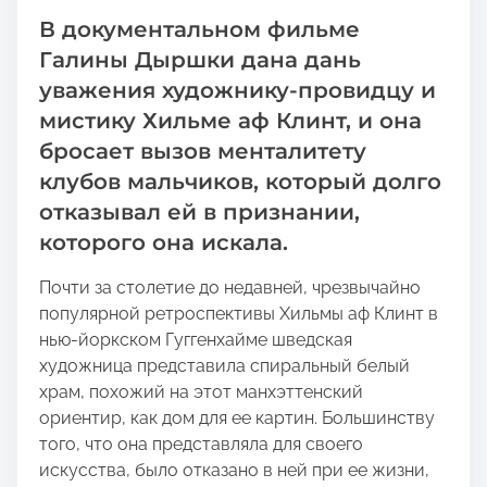
h
В документальном фильме
i
s
Галины Дыршки дана дань
p
уважения художнику-провидцу и
o
мистику Хильме аф Клинт, и она
s
бросает вызов менталитету
t
клубов мальчиков, который долго
o
отказывал ей в признании,
n
:
которого она искала.
Почти за столетие до недавней, чрезвычайно
популярной ретроспективы Хильмы аф Клинт в
нью-йоркском Гуггенхайме шведская
художница представила спиральный белый
храм, похожий на этот манхэттенский
ориентир, как дом для ее картин. Большинству
того, что она представляла для своего
искусства, было отказано в ней при ее жизни,