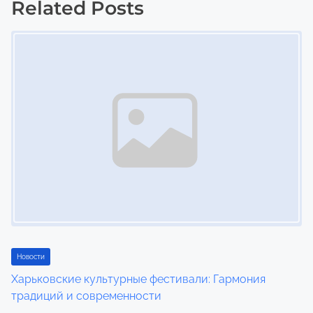
s
Related Posts
n
Image Placeholder
a
v
i
g
a
t
i
o
Новости
n
Харьковские культурные фестивали: Гармония
традиций и современности