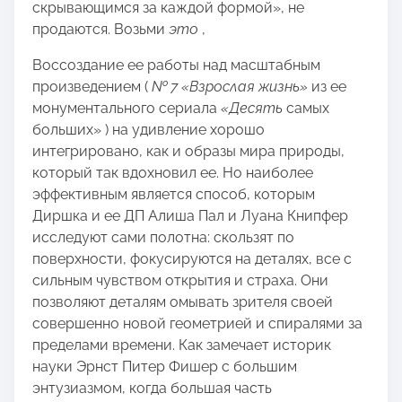
скрывающимся за каждой формой», не
продаются. Возьми
это
,
Воссоздание ее работы над масштабным
произведением (
№ 7 «Взрослая жизнь»
из ее
монументального сериала
«Десять
самых
больших» ) на удивление хорошо
интегрировано, как и образы мира природы,
который так вдохновил ее. Но наиболее
эффективным является способ, которым
Диршка и ее ДП Алиша Пал и Луана Книпфер
исследуют сами полотна: скользят по
поверхности, фокусируются на деталях, все с
сильным чувством открытия и страха. Они
позволяют деталям омывать зрителя своей
совершенно новой геометрией и спиралями за
пределами времени. Как замечает историк
науки Эрнст Питер Фишер с большим
энтузиазмом, когда большая часть