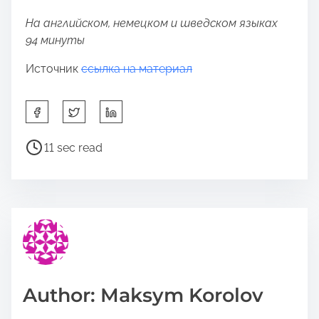
На английском, немецком и шведском языках
94 минуты
Источник
ссылка на материал
S
h
a
P
11 sec read
r
o
e
s
t
t
h
r
i
e
s
a
p
d
o
t
Author: Maksym Korolov
s
i
t
m