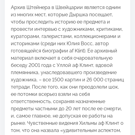
Архив Штейнера в Швейцарии является одним
из многих мест, которые Дыршка посещает,
чтобы проследить историю ее предмета и
провести интервью с художниками, критиками,
кураторами, галеристами, коллекционерами и
историками (среди них Юлия Восс, автор
готовящейся биографии af Klint). Ее архивный
материал включает в себя очаровательную
беседу 2001 года с Уллой аф Клинт, вдовой
племянника, унаследовавшего произведение
художника, – все 1500 картин и 26 000 страниц
тетради. После того, как они преодолели шок,
ее потомки всерьез взяли на себя
ответственность, сохраняя назначенные
предметы частными до 20 лет после ее смерти,
и, самое главное, не допуская ее работы на
рынке. Чувственные видения Хильмы аф Клинт о
том, что она назвала «удивительным аспектом,