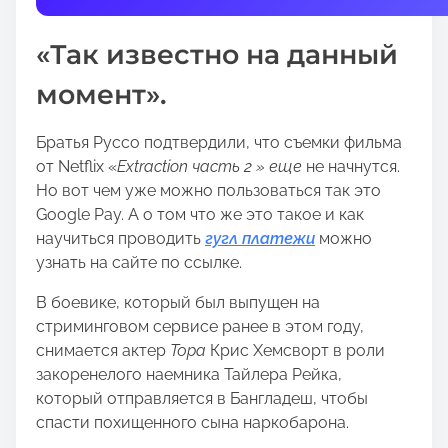
t
h
«Так известно на данный
i
s
момент».
p
o
Братья Руссо подтвердили, что съемки фильма
s
от Netflix «
Extraction часть 2
» еще
не начнутся.
t
Но вот чем уже можно пользоваться так это
o
Google Pay. А о том что же это такое и как
n
научиться проводить
гугл платежи
можно
:
узнать на сайте по ссылке.
В боевике, который был выпущен на
стриминговом сервисе ранее в этом году,
снимается актер
Тора
Крис Хемсворт в роли
закоренелого наемника Тайлера Рейка,
который отправляется в Бангладеш, чтобы
спасти похищенного сына наркобарона.