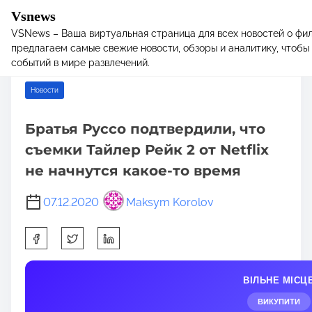
Vsnews
VSNews – Ваша виртуальная страница для всех новостей о фил
S
Home
/
Новости
/ Братья Руссо подтвердили, что съемки
предлагаем самые свежие новости, обзоры и аналитику, чтобы 
k
Тайлер Рейк 2 от Netflix не начнутся какое-то время
событий в мире развлечений.
i
p
Новости
t
o
Братья Руссо подтвердили, что
c
съемки Тайлер Рейк 2 от Netflix
o
n
не начнутся какое-то время
t
e
07.12.2020
Maksym Korolov
n
S
t
h
a
ВІЛЬНЕ МІСЦ
r
e
ВИКУПИТИ