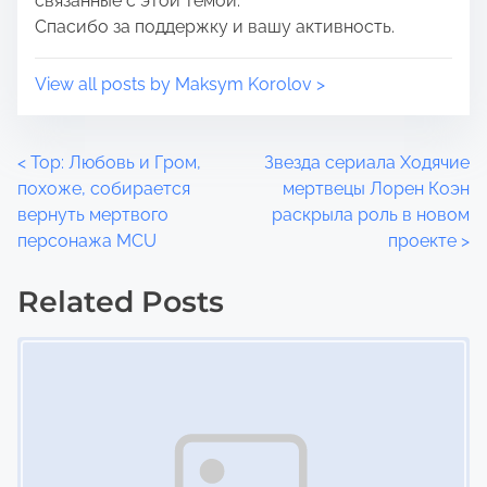
связанные с этой темой.
Спасибо за поддержку и вашу активность.
View all posts by Maksym Korolov >
P
<
Тор: Любовь и Гром,
Звезда сериала Ходячие
похоже, собирается
мертвецы Лорен Коэн
o
вернуть мертвого
раскрыла роль в новом
персонажа MCU
проекте
>
s
t
Related Posts
Image Placeholder
s
n
a
v