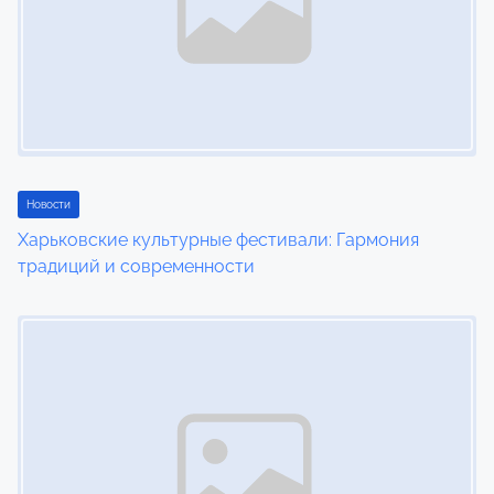
i
g
a
t
i
Новости
Харьковские культурные фестивали: Гармония
o
традиций и современности
n
Image Placeholder