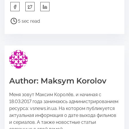
S
h
a
P
5 sec read
r
o
e
s
t
t
h
r
i
e
s
a
p
d
o
t
Author: Maksym Korolov
s
i
t
m
Меня зовут Максим Королёв, и начиная с
o
e
18.03.2017 года занимаюсь администрированием
n
ресурса: vsnews.in.ua. На котором публикуется
:
актуальная информация о дате выхода фильмов
и сериалов. А также новостные статьи