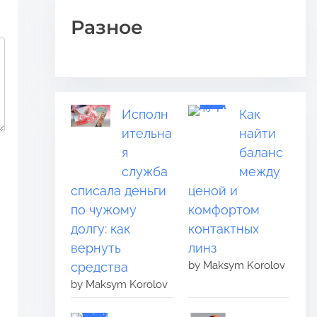
Разное
Исполн
Как
ительна
найти
я
баланс
служба
между
списала деньги
ценой и
по чужому
комфортом
долгу: как
контактных
вернуть
линз
by Maksym Korolov
средства
by Maksym Korolov