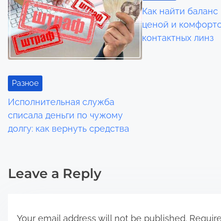
n
Как найти баланс
ценой и комфорт
a
контактных линз
v
i
Разное
g
Исполнительная служба
a
списала деньги по чужому
долгу: как вернуть средства
t
i
Leave a Reply
o
n
Your email address will not be published.
Require