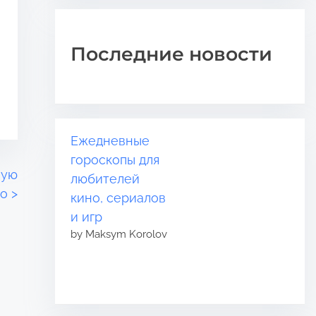
Последние новости
Ежедневные
гороскопы для
ную
любителей
то
>
кино, сериалов
и игр
by Maksym Korolov