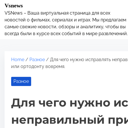
S
Vsnews
k
VSNews – Ваша виртуальная страница для всех
i
новостей о фильмах, сериалах и играх. Мы предлагаем
p
самые свежие новости, обзоры и аналитику, чтобы вы
всегда были в курсе всех событий в мире развлечений.
t
o
c
o
Home
/
Разное
/ Для чего нужно исправлять неправ
n
или ортодонту вовремя.
t
e
Разное
n
t
Для чего нужно и
неправильный при