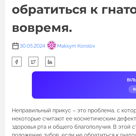
обратиться к гнат
вовремя.
30.05.2024
Maksym Korolov
S
h
a
ВІЛ
r
В
e
t
h
Неправильный прикус – это проблема, с кото
i
некоторые считают ее косметическим дефект
s
здоровья рта и общего благополучия. В этой 
p
положение зубов, если не обратиться к гнато