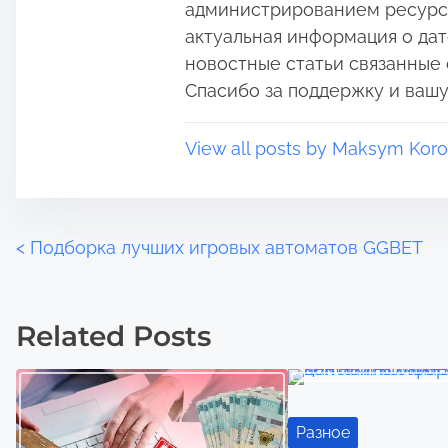
t
m
администрированием ресурса:
o
e
актуальная информация о дат
n
новостные статьи связанные 
:
Спасибо за поддержку и вашу
View all posts by Maksym Koro
P
<
Подборка лучших игровых автоматов GGBET
o
Related Posts
s
t
s
Разное