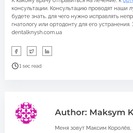
К какому врачу отправиться на лечение, к
орт
консультации. Консультацию проводят наши л
будете знать, для чего нужно исправлять неп
гнатологу или ортодонту для его устранения
dentalknysh.com.ua
S
h
a
P
1 sec read
r
o
e
s
t
t
h
r
i
e
s
a
Author: Maksym K
p
d
o
t
Меня зовут Максим Королёв, и
s
i