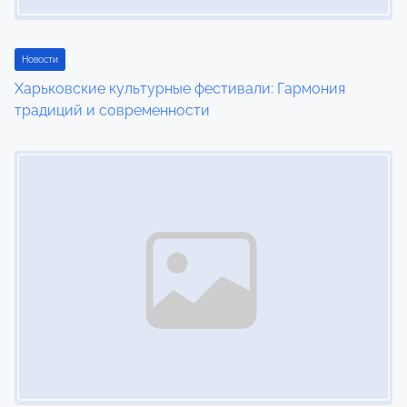
a
t
Новости
i
Харьковские культурные фестивали: Гармония
традиций и современности
o
Image Placeholder
n