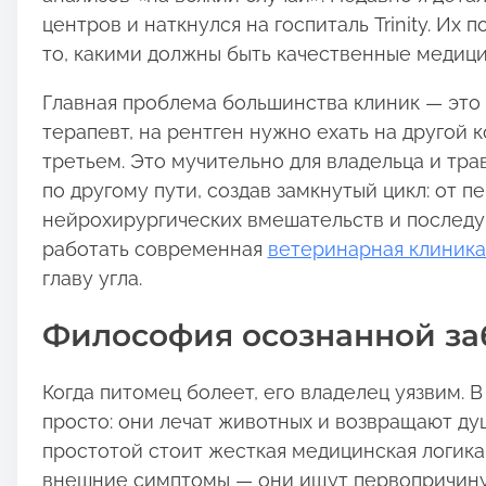
o
центров и наткнулся на госпиталь Trinity. Их 
s
то, какими должны быть качественные медици
t
Главная проблема большинства клиник — это
o
терапевт, на рентген нужно ехать на другой 
n
третьем. Это мучительно для владельца и трав
:
по другому пути, создав замкнутый цикл: от 
нейрохирургических вмешательств и последу
работать современная
ветеринарная клиника
главу угла.
Философия осознанной за
Когда питомец болеет, его владелец уязвим. В
просто: они лечат животных и возвращают ду
простотой стоит жесткая медицинская логика
внешние симптомы — они ищут первопричину 