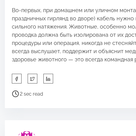
Во-первых, при домашнем или уличном монта
праздничных гирлянд во дворе) кабель нужно 
сильного натяжения. Животные, особенно мол
проводка должна быть изолирована от их дос
процедуры или операция, никогда не стесняй
всегда выслушает, поддержит и объяснит ме
здоровье животного — это всегда командная 
S
h
a
P
2 sec read
r
o
e
s
t
t
h
r
i
e
s
a