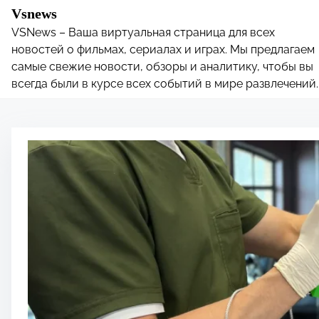
S
Vsnews
k
VSNews – Ваша виртуальная страница для всех
i
новостей о фильмах, сериалах и играх. Мы предлагаем
p
самые свежие новости, обзоры и аналитику, чтобы вы
всегда были в курсе всех событий в мире развлечений.
t
o
c
o
n
t
e
n
t