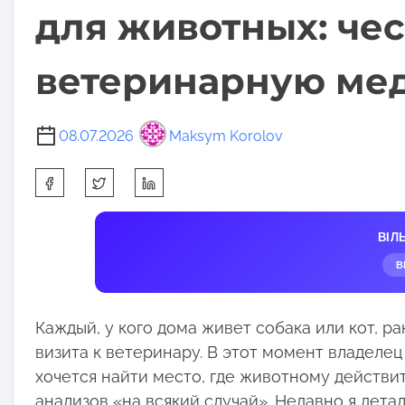
для животных: чес
ветеринарную ме
08.07.2026
Maksym Korolov
S
h
a
ВІЛ
r
В
e
t
h
Каждый, у кого дома живет собака или кот, р
i
визита к ветеринару. В этот момент владелец
s
хочется найти место, где животному действит
p
анализов «на всякий случай». Недавно я дет