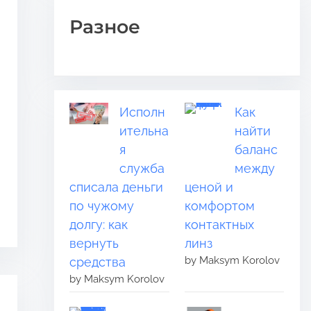
Разное
Исполн
Как
ительна
найти
я
баланс
служба
между
списала деньги
ценой и
по чужому
комфортом
долгу: как
контактных
вернуть
линз
by Maksym Korolov
средства
by Maksym Korolov