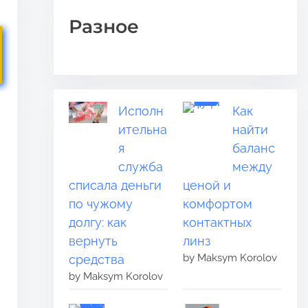
Разное
Исполн
Как
ительна
найти
я
баланс
служба
между
списала деньги
ценой и
по чужому
комфортом
долгу: как
контактных
вернуть
линз
by Maksym Korolov
средства
by Maksym Korolov