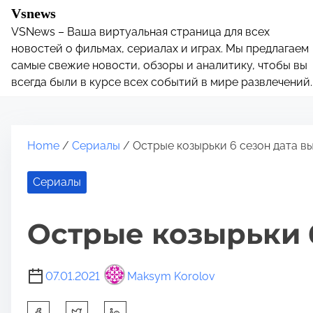
S
Vsnews
k
VSNews – Ваша виртуальная страница для всех
i
новостей о фильмах, сериалах и играх. Мы предлагаем
p
самые свежие новости, обзоры и аналитику, чтобы вы
всегда были в курсе всех событий в мире развлечений.
t
o
c
o
Home
/
Сериалы
/ Острые козырьки 6 сезон дата в
n
t
Сериалы
e
n
Острые козырьки 6
t
07.01.2021
Maksym Korolov
S