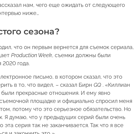
ссказал нам, чего еще ожидать от следующего
нтервью ниже…
стого сезона?
дил, что он первым вернется для съемок сериала,
щает
Production Week
, съемки должны были
 2020 года.
ектронное письмо, в котором сказал, что это
рить в то, что видел, – сказал Бирн
GQ
. «Киллиан
с были прекрасные отношения. И ему явно
на съемочной площадке и официально спросил меня
ом, потому что это серьезное обязательство. Но
ух. Я думаю, что у предыдущих серий были очень
 эта серия так не заканчивается. Так что я все
ся и закончить это ».