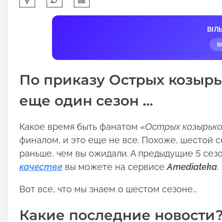
h
a
ВІЛ
r
В
e
t
По приказу Острых козырь
h
i
еще один сезон …
s
p
Какое время быть фанатом «
Острых козырько
o
финалом, и это еще не все. Похоже, шестой с
s
раньше, чем вы ожидали. А предыдущие 5 сез
t
качестве
вы можете на сервисе
Amediateka
.
o
n
Вот все, что мы знаем о шестом сезоне…
:
Какие последние новости