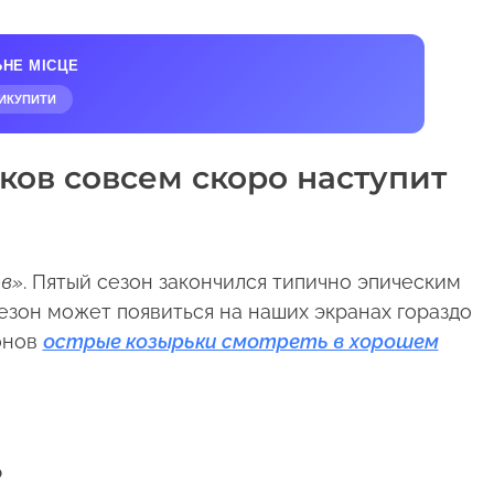
ЬНЕ МІСЦЕ
ИКУПИТИ
ков совсем скоро наступит
в»
. Пятый сезон закончился типично эпическим
езон может появиться на наших экранах гораздо
онов
острые козырьки смотреть в хорошем
?