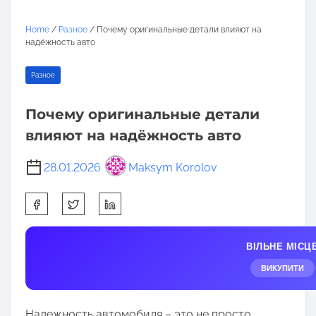
Home
/
Разное
/ Почему оригинальные детали влияют на
надёжность авто
Разное
Почему оригинальные детали
влияют на надёжность авто
28.01.2026
Maksym Korolov
S
h
a
ВІЛЬНЕ МІСЦ
r
e
ВИКУПИТИ
t
h
Надежность автомобиля – это не просто