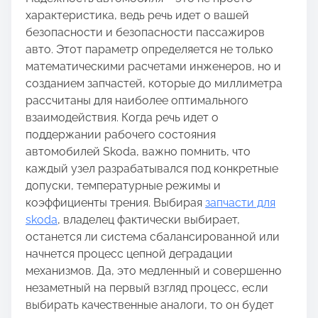
i
характеристика, ведь речь идет о вашей
s
безопасности и безопасности пассажиров
p
авто. Этот параметр определяется не только
o
математическими расчетами инженеров, но и
s
созданием запчастей, которые до миллиметра
t
рассчитаны для наиболее оптимального
o
взаимодействия. Когда речь идет о
n
поддержании рабочего состояния
:
автомобилей Skoda, важно помнить, что
каждый узел разрабатывался под конкретные
допуски, температурные режимы и
коэффициенты трения. Выбирая
запчасти для
skoda
, владелец фактически выбирает,
останется ли система сбалансированной или
начнется процесс цепной деградации
механизмов. Да, это медленный и совершенно
незаметный на первый взгляд процесс, если
выбирать качественные аналоги, то он будет