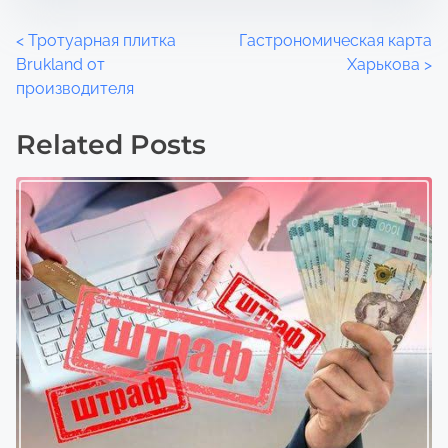
P
<
Тротуарная плитка
Гастрономическая карта
Brukland от
Харькова
>
o
производителя
s
Related Posts
t
s
n
a
v
i
g
a