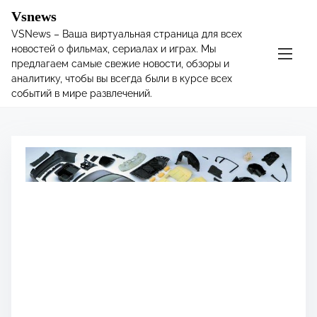
S
Vsnews
k
VSNews – Ваша виртуальная страница для всех
i
новостей о фильмах, сериалах и играх. Мы
p
предлагаем самые свежие новости, обзоры и
t
аналитику, чтобы вы всегда были в курсе всех
o
событий в мире развлечений.
c
o
n
t
e
n
t