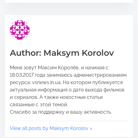
e
s
t
t
h
r
i
e
s
a
p
d
o
t
Author: Maksym Korolov
s
i
t
m
Меня зовут Максим Королёв, и начиная с
o
e
18.03.2017 года занимаюсь администрированием
n
ресурса: vsnews.in.ua. На котором публикуется
:
актуальная информация о дате выхода фильмов
и сериалов. А также новостные статьи
связанные с этой темой.
Спасибо за поддержку и вашу активность.
View all posts by Maksym Korolov >