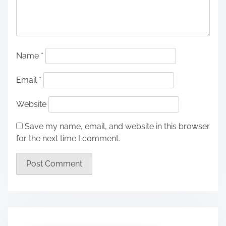
Name
*
Email
*
Website
Save my name, email, and website in this browser
for the next time I comment.