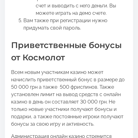
счет и выводить с него деньги. Вы
можете играть на демо счете.
Вам также при регистрации нужно
придумать свой пароль.
Приветственные бонусы
от Космолот
Всем новым участникам казино может
начислить приветственный бонус в размере до
50 000 грн а также 500 фриспинов. Также
установлен лимит на вывод средств с онлайн
казино в день он составляет 30 000 грн. Не
только новые участники получают бонусы и
подарки, а также постоянные игроки получают
бонусы за свою игру и активность.
Администрация онлайн казино стремится