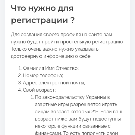
Что нужно для
регистрации ?
Для создания своего профиля на сайте вам
нужно будет пройти простенькую регистрацию.
Только очень важно нужно указывать
достоверную информацию о себе.
Фамилия Имя Отчество;
Номер телефона;
Адрес электронной почты;
Свой возраст:
По законодательству Украины в
азартные игры разрешается играть
лицам возраст которых 21+. Если ваш
возраст ниже вам будут недоступны
некоторые функции связанные с
финансами. То есть пополнять свой