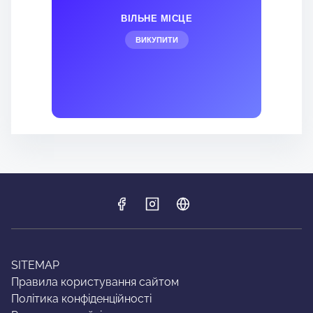
ВІЛЬНЕ МІСЦЕ
ВИКУПИТИ
SITEMAP
Правила користування сайтом
Політика конфіденційності