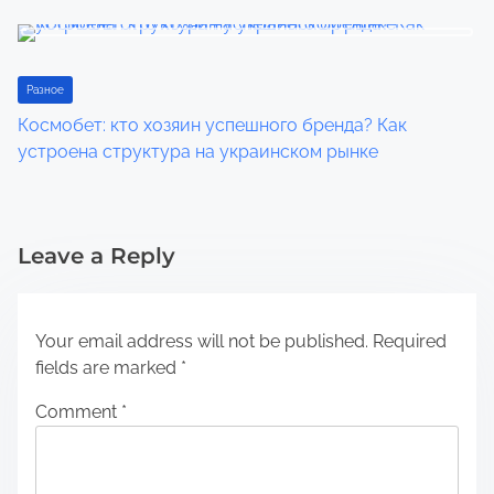
Разное
Космобет: кто хозяин успешного бренда? Как
устроена структура на украинском рынке
Leave a Reply
Your email address will not be published.
Required
fields are marked
*
Comment
*