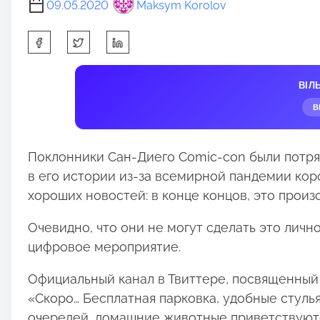
09.05.2020
Maksym Korolov
S
h
a
ВІЛ
r
В
e
t
h
Поклонники Сан-Диего Comic-con были потря
i
в его истории из-за всемирной пандемии корон
s
хороших новостей: в конце концов, это произо
p
Очевидно, что они не могут сделать это лично
o
цифровое мероприятие.
s
t
Официальный канал в Твиттере, посвященный 
o
«Скоро… Бесплатная парковка, удобные стуль
n
очередей, домашние животные приветствуются