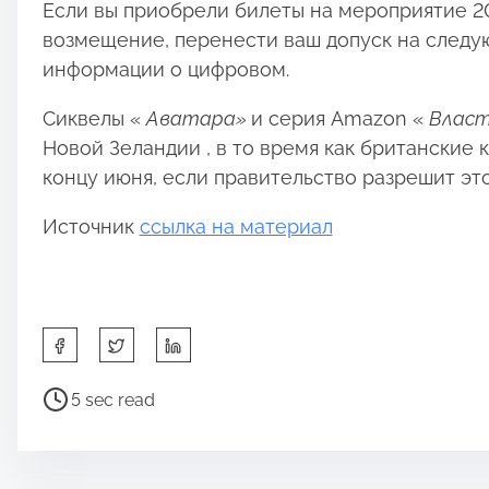
Если вы приобрели билеты на мероприятие 202
возмещение, перенести ваш допуск на следу
информации о цифровом.
Сиквелы «
Аватара»
и серия Amazon «
Власт
Новой Зеландии , в то время как британские к
концу июня, если правительство разрешит это
Источник
ссылка на материал
S
h
a
P
5 sec read
r
o
e
s
t
t