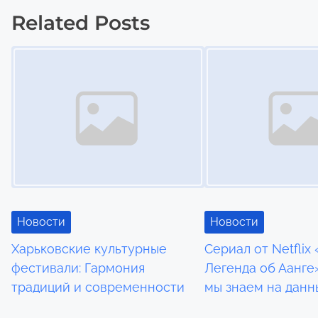
Related Posts
s
Image Placeholder
Image Placeholder
t
s
n
a
v
i
Новости
Новости
g
Харьковские культурные
Сериал от Netflix 
a
фестивали: Гармония
Легенда об Аанге»
традиций и современности
мы знаем на дан
t