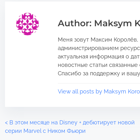
h
r
i
e
s
a
Author: Maksym K
p
d
o
t
Меня зовут Максим Королёв, и
s
i
t
m
администрированием ресурса:
o
e
актуальная информация о дат
n
новостные статьи связанные 
:
Спасибо за поддержку и вашу
View all posts by Maksym Koro
P
<
В этом месяце на Disney + дебютирует новой
серии Marvel с Ником Фьюри
o