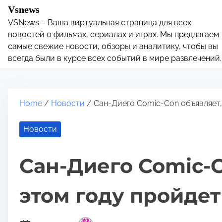
S
Vsnews
k
VSNews – Ваша виртуальная страница для всех
i
новостей о фильмах, сериалах и играх. Мы предлагаем
p
самые свежие новости, обзоры и аналитику, чтобы вы
всегда были в курсе всех событий в мире развлечений.
t
o
c
o
Home
/
Новости
/ Сан-Диего Comic-Con объявляет,
n
t
Новости
e
n
Сан-Диего Comic-C
t
этом году пройде