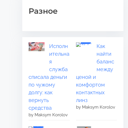
Разное
Исполн
Как
ительна
найти
я
баланс
служба
между
списала деньги
ценой и
по чужому
комфортом
долгу: как
контактных
вернуть
линз
by Maksym Korolov
средства
by Maksym Korolov