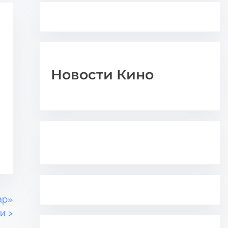
Новости Кино
ар»
ки
>