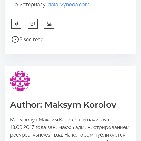
По материалу:
data-vyhoda.com
S
h
a
P
2 sec read
r
o
e
s
t
t
h
r
i
e
s
a
p
d
o
t
Author: Maksym Korolov
s
i
t
m
Меня зовут Максим Королёв, и начиная с
o
e
18.03.2017 года занимаюсь администрированием
n
ресурса: vsnews.in.ua. На котором публикуется
: