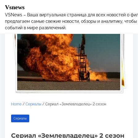
Vsnews
VSNews – Ваша виртуальная страница для всех новостей о фил
S
предлагаем самые свежие новости, обзоры и аналитику, чтобы 
k
событий в мире развлечений.
i
p
t
o
c
o
n
t
e
n
t
Home
/
Сериалы
/ Сериал «Землевладелец» 2 сезон
Сериалы
Сериал «Землевладелец» 2 сезон