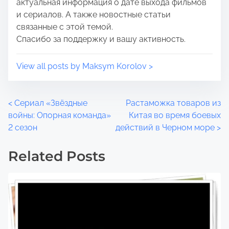
актуальная информация о дате выхода фильмов
и сериалов. А также новостные статьи
связанные с этой темой.
Спасибо за поддержку и вашу активность.
View all posts by Maksym Korolov >
P
<
Сериал «Звёздные
Растаможка товаров из
войны: Опорная команда»
Китая во время боевых
o
2 сезон
действий в Черном море
>
s
Related Posts
t
s
n