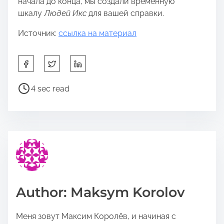
начала до конца, мы создали временную
шкалу
Людей Икс
для вашей справки.
Источник:
ссылка на материал
S
h
a
P
4 sec read
r
o
e
s
t
t
h
r
i
e
s
a
p
d
o
t
Author: Maksym Korolov
s
i
t
m
Меня зовут Максим Королёв, и начиная с
o
e