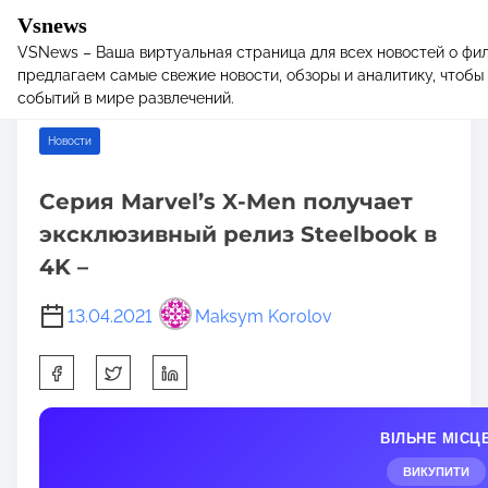
Vsnews
VSNews – Ваша виртуальная страница для всех новостей о фил
S
Home
/
Новости
/ Серия Marvel’s X-Men получает эксклюзивный
предлагаем самые свежие новости, обзоры и аналитику, чтобы 
k
релиз Steelbook в 4K –
событий в мире развлечений.
i
p
Новости
t
o
Серия Marvel’s X-Men получает
c
эксклюзивный релиз Steelbook в
o
n
4K –
t
e
13.04.2021
Maksym Korolov
n
S
t
h
a
ВІЛЬНЕ МІСЦ
r
e
ВИКУПИТИ