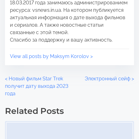
18.03.2017 года занимаюсь администрированием
n
ресурса: vsnews.in.ua. На котором публикуется
:
актуальная информация о дате выхода фильмов
и сериалов. А также новостные статьи
связанные с этой темой.
Спасибо за поддержку и вашу активность.
View all posts by Maksym Korolov >
P
<
Новый фильм Star Trek
Электронный сейф
>
получит дату выхода 2023
o
года
s
Related Posts
t
Image Placeholder
s