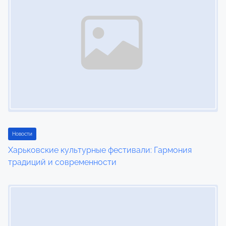
n
a
v
i
g
a
t
Новости
i
Харьковские культурные фестивали: Гармония
традиций и современности
o
Image Placeholder
n