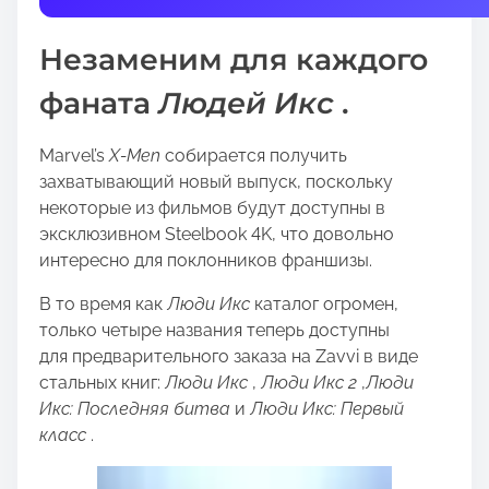
t
h
Незаменим для каждого
i
s
фаната
Людей Икс
.
p
o
Marvel’s
X-Men
собирается получить
s
захватывающий новый выпуск, поскольку
t
некоторые из фильмов будут доступны в
o
эксклюзивном Steelbook 4K, что довольно
n
интересно для поклонников франшизы.
:
В то время как
Люди Икс
каталог огромен,
только четыре названия теперь доступны
для предварительного заказа на Zavvi в виде
стальных книг:
Люди Икс
,
Люди Икс 2
,
Люди
Икс: Последняя битва
и
Люди Икс: Первый
класс
.