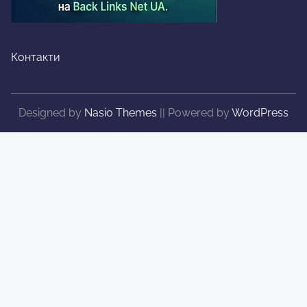
Контакти
Designed by
Nasio Themes
||
Powered by
WordPress