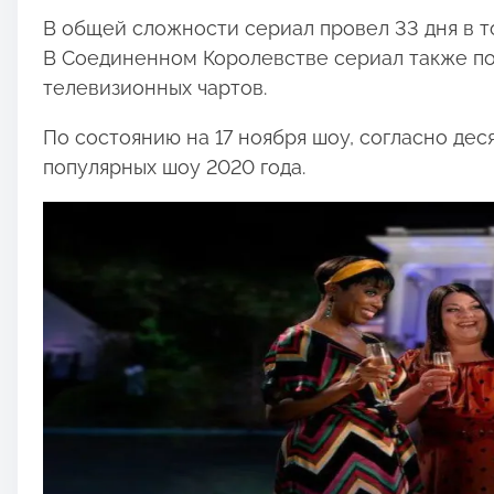
В общей сложности сериал провел 33 дня в т
В Соединенном Королевстве сериал также пок
телевизионных чартов.
По состоянию на 17 ноября шоу, согласно дес
популярных шоу 2020 года.