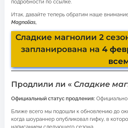
подробности по ссылке.
:
Итак, давайте теперь обратим наше внимани
Magnolias,
Сладкие магнолии 2 сезо
запланирована на
4 фев
все
Продлили ли «
Сладкие маг
Официальный статус продления:
Официально п
Ближе всего мы подошли к обновлению до око
когда шоураннер опубликовал гифку, в которо
написанием следующего сезона.