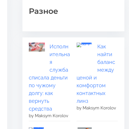
Разное
Исполн
Как
ительна
найти
я
баланс
служба
между
списала деньги
ценой и
по чужому
комфортом
долгу: как
контактных
вернуть
линз
by Maksym Korolov
средства
by Maksym Korolov