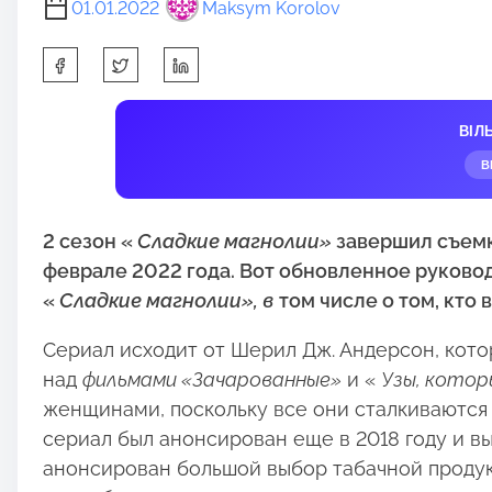
01.01.2022
Maksym Korolov
S
h
a
ВІЛ
r
В
e
t
h
2 сезон «
Сладкие магнолии»
завершил съемк
i
феврале 2022 года. Вот обновленное руководс
s
«
Сладкие магнолии», в
том числе о том, кто
p
Сериал исходит от Шерил Дж. Андерсон, кот
o
над
фильмами «Зачарованные»
и «
Узы, кото
s
женщинами, поскольку все они сталкиваются
t
сериал был анонсирован еще в 2018 году и вып
o
анонсирован большой выбор табачной продук
n