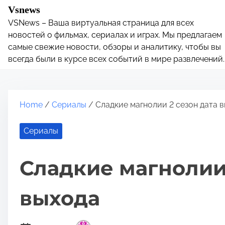
S
Vsnews
k
VSNews – Ваша виртуальная страница для всех
i
новостей о фильмах, сериалах и играх. Мы предлагаем
p
самые свежие новости, обзоры и аналитику, чтобы вы
всегда были в курсе всех событий в мире развлечений.
t
o
c
o
Home
/
Сериалы
/ Сладкие магнолии 2 сезон дата 
n
t
Сериалы
e
n
Сладкие магнолии 
t
выхода