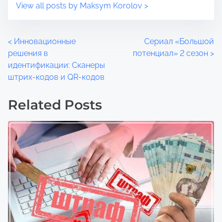
View all posts by Maksym Korolov >
P
<
Инновационные
Сериал «Большой
решения в
потенциал» 2 сезон
>
o
идентификации: Сканеры
штрих-кодов и QR-кодов
s
t
Related Posts
s
n
a
v
i