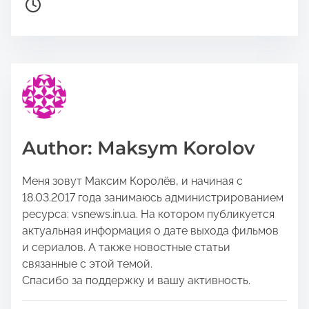
r
o
e
s
t
t
h
r
i
e
s
a
p
d
o
t
Author: Maksym Korolov
s
i
t
m
Меня зовут Максим Королёв, и начиная с
o
e
18.03.2017 года занимаюсь администрированием
n
ресурса: vsnews.in.ua. На котором публикуется
:
актуальная информация о дате выхода фильмов
и сериалов. А также новостные статьи
связанные с этой темой.
Спасибо за поддержку и вашу активность.