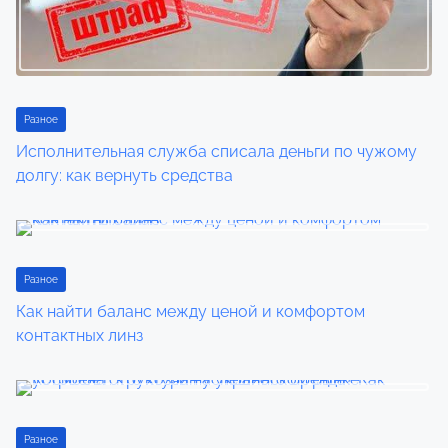
g
a
t
i
Разное
Исполнительная служба списала деньги по чужому
o
долгу: как вернуть средства
n
Разное
Как найти баланс между ценой и комфортом
контактных линз
Разное