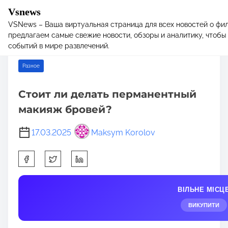
Vsnews
VSNews – Ваша виртуальная страница для всех новостей о фил
S
Home
/
Разное
/ Стоит ли делать перманентный макияж
предлагаем самые свежие новости, обзоры и аналитику, чтобы 
k
бровей?
событий в мире развлечений.
i
p
Разное
t
o
Стоит ли делать перманентный
c
макияж бровей?
o
n
17.03.2025
Maksym Korolov
t
e
S
n
h
t
a
ВІЛЬНЕ МІСЦ
r
e
ВИКУПИТИ
t