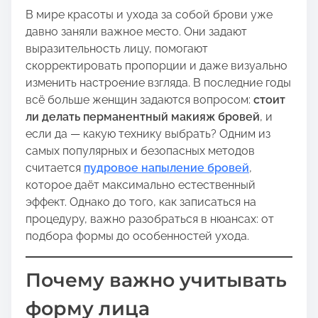
h
В мире красоты и ухода за собой брови уже
i
давно заняли важное место. Они задают
s
выразительность лицу, помогают
p
скорректировать пропорции и даже визуально
o
изменить настроение взгляда. В последние годы
s
всё больше женщин задаются вопросом:
стоит
t
ли делать перманентный макияж бровей
, и
o
если да — какую технику выбрать? Одним из
n
самых популярных и безопасных методов
:
считается
пудровое напыление бровей
,
которое даёт максимально естественный
эффект. Однако до того, как записаться на
процедуру, важно разобраться в нюансах: от
подбора формы до особенностей ухода.
Почему важно учитывать
форму лица