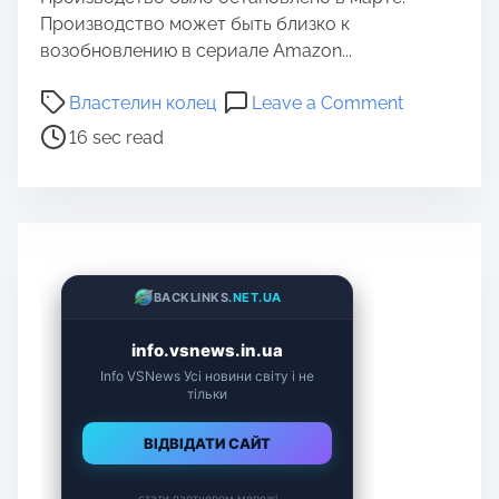
Производство может быть близко к
возобновлению в сериале Amazon...
P
o
Властелин колец
Leave a Comment
o
n
16 sec read
s
С
t
е
r
р
e
и
a
а
d
л
t
«
i
В
m
л
e
а
с
т
е
л