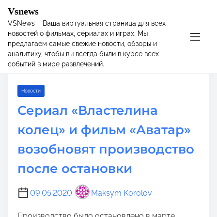
Vsnews
S
Tag:
Властелин колец
VSNews – Ваша виртуальная страница для всех
k
новостей о фильмах, сериалах и играх. Мы
i
предлагаем самые свежие новости, обзоры и
p
аналитику, чтобы вы всегда были в курсе всех
t
событий в мире развлечений.
o
c
Новости
o
Сериал «Властелина
n
t
колец» и фильм «Аватар»
e
n
возобновят производство
t
после остановки
09.05.2020
Maksym Korolov
Производство было остановлено в марте.