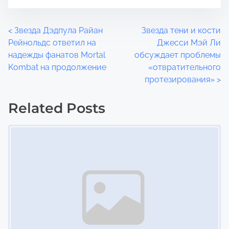
P
<
Звезда Дэдпула Райан
Звезда тени и кости
Рейнольдс ответил на
Джесси Мэй Ли
o
надежды фанатов Mortal
обсуждает проблемы
Kombat на продолжение
«отвратительного
s
протезирования»
>
t
Related Posts
s
Image Placeholder
n
a
v
i
g