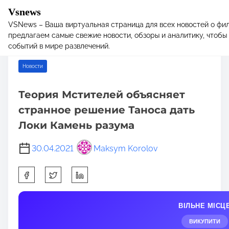
Vsnews
VSNews – Ваша виртуальная страница для всех новостей о фил
S
Home
/
Новости
/ Теория Мстителей объясняет странное
предлагаем самые свежие новости, обзоры и аналитику, чтобы 
k
решение Таноса дать Локи Камень разума
событий в мире развлечений.
i
p
Новости
t
o
Теория Мстителей объясняет
c
странное решение Таноса дать
o
n
Локи Камень разума
t
e
30.04.2021
Maksym Korolov
n
S
t
h
a
ВІЛЬНЕ МІСЦ
r
e
ВИКУПИТИ