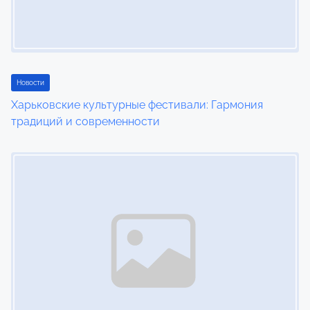
a
t
i
Новости
o
Харьковские культурные фестивали: Гармония
n
традиций и современности
Image Placeholder