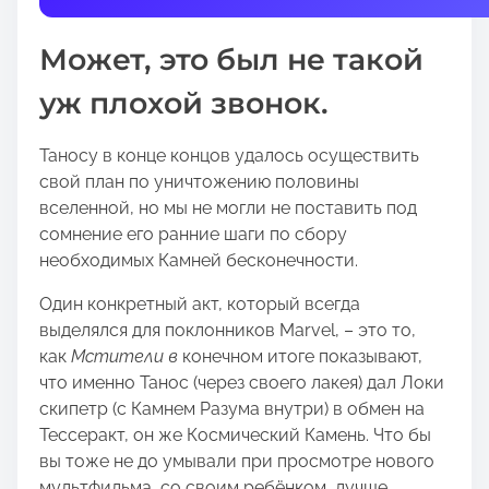
t
h
Может, это был не такой
i
s
уж плохой звонок.
p
o
Таносу в конце концов удалось осуществить
s
свой план по уничтожению половины
t
вселенной, но мы не могли не поставить под
o
сомнение его ранние шаги по сбору
n
необходимых Камней бесконечности.
:
Один конкретный акт, который всегда
выделялся для поклонников Marvel, – это то,
как
Мстители в
конечном итоге показывают,
что именно Танос (через своего лакея) дал Локи
скипетр (с Камнем Разума внутри) в обмен на
Тессеракт, он же Космический Камень. Что бы
вы тоже не до умывали при просмотре нового
мультфильма, со своим ребёнком, лучше