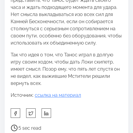
представить, что Танос будет ждать своего
часа и ждать подходящего момента для удара.
Нет смысла выкладываться изо всех сил для
Камней Бесконечности, если он собирается
столкнуться с серьезным сопротивлением на
своем пути, особенно без оборудования, чтобы
использовать их объединенную силу.
Так что идея о том, что Танос играл в долгую
игру своим ходом, чтобы дать Локи скипетр,
имеет смысл. Позор ему, что пять лет спустя он
не видел, как выжившие Мстители решили
вернуть всех.
Источник:
ссылка на материал
S
h
a
P
5 sec read
r
o