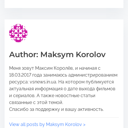
e
s
t
t
h
r
i
e
s
a
p
d
o
t
Author: Maksym Korolov
s
i
t
m
Меня зовут Максим Королёв, и начиная с
o
e
18.03.2017 года занимаюсь администрированием
n
ресурса: vsnews.in.ua. На котором публикуется
:
актуальная информация о дате выхода фильмов
и сериалов. А также новостные статьи
связанные с этой темой.
Спасибо за поддержку и вашу активность.
View all posts by Maksym Korolov >