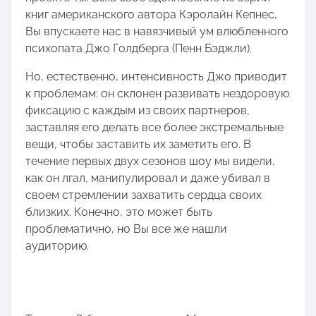
s
книг американского автора Кэролайн Кепнес,
p
Вы впускаете нас в навязчивый ум влюбленного
o
психопата Джо Голдберга (Пенн Бэджли).
s
t
Но, естественно, интенсивность Джо приводит
o
к проблемам: он склонен развивать нездоровую
n
фиксацию с каждым из своих партнеров,
:
заставляя его делать все более экстремальные
вещи, чтобы заставить их заметить его. В
течение первых двух сезонов шоу мы видели,
как он лгал, манипулировал и даже убивал в
своем стремлении захватить сердца своих
близких. Конечно, это может быть
проблематично, но Вы все же нашли
аудиторию.