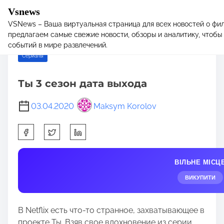
Vsnews
VSNews – Ваша виртуальная страница для всех новостей о фил
S
Home
/
Сериалы
/ Ты 3 сезон дата выхода
предлагаем самые свежие новости, обзоры и аналитику, чтобы 
k
событий в мире развлечений.
i
Сериалы
p
t
Ты 3 сезон дата выхода
o
c
03.04.2020
Maksym Korolov
o
n
S
t
h
e
a
n
ВІЛЬНЕ МІСЦ
r
t
e
ВИКУПИТИ
t
h
В Netflix есть что-то странное, захватывающее в
i
проекте Ты. Взяв свое вдохновение из серии