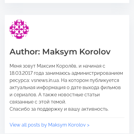
e
s
t
t
h
r
i
e
s
a
p
d
o
t
Author: Maksym Korolov
s
i
t
m
Меня зовут Максим Королёв, и начиная с
o
e
18.03.2017 года занимаюсь администрированием
n
ресурса: vsnews.in.ua. На котором публикуется
:
актуальная информация о дате выхода фильмов
и сериалов. А также новостные статьи
связанные с этой темой.
Спасибо за поддержку и вашу активность.
View all posts by Maksym Korolov >