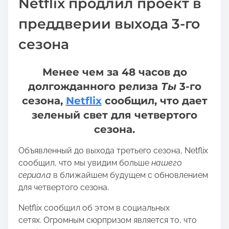
Netflix продлил проект в
i
s
преддверии выхода 3-го
p
сезона
o
s
t
Менее чем за 48 часов до
o
долгожданного релиза
Ты
3-го
n
сезона,
Netflix
сообщил, что дает
:
зеленый свет
для четвертого
сезона.
Объявленный до выхода третьего сезона, Netflix
сообщил, что мы увидим больше
нашего
сериала
в ближайшем будущем с обновлением
для четвертого сезона.
Netflix сообщил об этом в социальных
сетях. Огромным сюрпризом является то, что