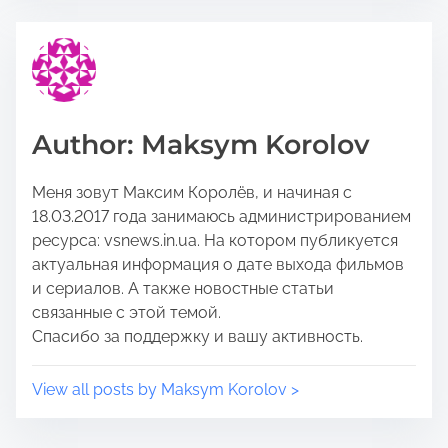
t
t
h
r
i
e
s
a
p
d
o
t
Author: Maksym Korolov
s
i
t
m
Меня зовут Максим Королёв, и начиная с
o
e
18.03.2017 года занимаюсь администрированием
n
ресурса: vsnews.in.ua. На котором публикуется
:
актуальная информация о дате выхода фильмов
и сериалов. А также новостные статьи
связанные с этой темой.
Спасибо за поддержку и вашу активность.
View all posts by Maksym Korolov >