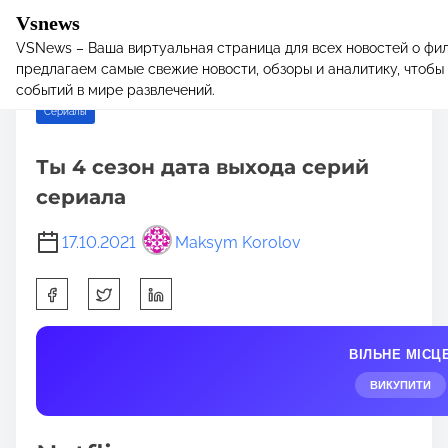
Vsnews
VSNews – Ваша виртуальная страница для всех новостей о фил
S
Home
/
Сериалы
/ Ты 4 сезон дата выхода серий сериала
предлагаем самые свежие новости, обзоры и аналитику, чтобы 
k
событий в мире развлечений.
i
Сериалы
p
t
Ты 4 сезон дата выхода серий
o
c
сериала
o
n
17.10.2021
Maksym Korolov
t
S
e
h
n
a
t
ВІЛЬНЕ МІСЦ
r
e
ВИКУПИТИ
t
h