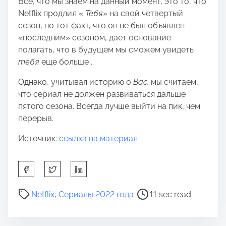
Все, что мы знаем на данный момент, это то, что
Netflix продлил «
Тебя»
на свой четвертый
сезон, но тот факт, что он не был объявлен
«последним» сезоном, дает основание
полагать, что в будущем мы сможем увидеть
тебя
еще больше .
Однако, учитывая историю о
Вас,
мы считаем,
что сериал не должен развиваться дальше
пятого сезона. Всегда лучше выйти на пик, чем
перерыв.
Источник:
ссылка на материал
S
h
a
P
Netflix
,
Сериалы 2022 года
11 sec read
r
o
e
s