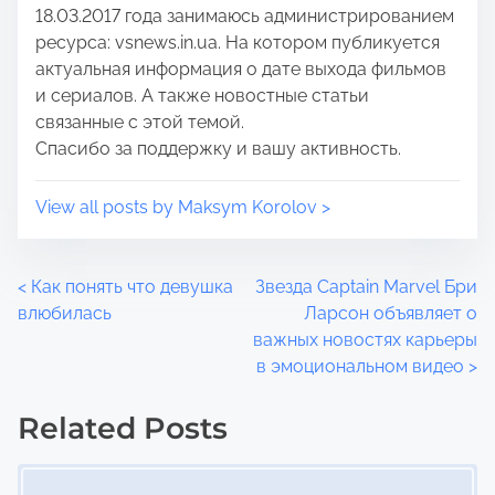
18.03.2017 года занимаюсь администрированием
n
ресурса: vsnews.in.ua. На котором публикуется
:
актуальная информация о дате выхода фильмов
и сериалов. А также новостные статьи
связанные с этой темой.
Спасибо за поддержку и вашу активность.
View all posts by Maksym Korolov >
P
<
Как понять что девушка
Звезда Captain Marvel Бри
влюбилась
Ларсон объявляет о
o
важных новостях карьеры
в эмоциональном видео
>
s
t
Related Posts
Image Placeholder
s