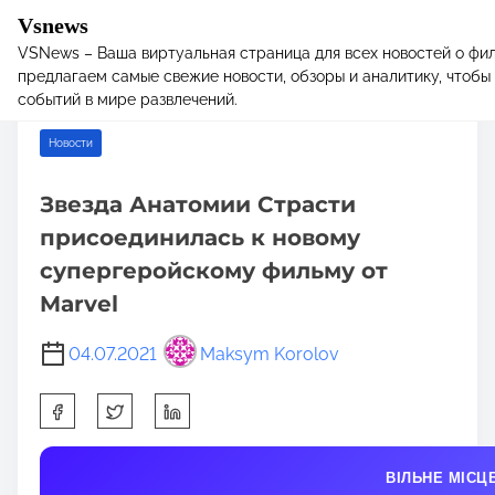
Vsnews
VSNews – Ваша виртуальная страница для всех новостей о фил
S
Home
/
Новости
/ Звезда Анатомии Страсти присоединилась к
предлагаем самые свежие новости, обзоры и аналитику, чтобы 
k
новому супергеройскому фильму от Marvel
событий в мире развлечений.
i
p
Новости
t
o
Звезда Анатомии Страсти
c
присоединилась к новому
o
n
супергеройскому фильму от
t
Marvel
e
n
04.07.2021
Maksym Korolov
t
S
h
a
ВІЛЬНЕ МІСЦ
r