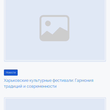
n
a
v
i
g
a
t
i
Новости
Харьковские культурные фестивали: Гармония
o
традиций и современности
n
Image Placeholder