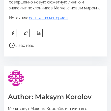
совершенно новую сюжетную линию и
знакомит поклонников Marvel с новым миром».
Источник:
ссылка на материал
S
h
a
P
5 sec read
r
o
e
s
t
t
h
r
i
e
s
a
p
d
o
t
Author: Maksym Korolov
s
i
t
m
Меня зовут Максим Королёв, и начиная с
o
e