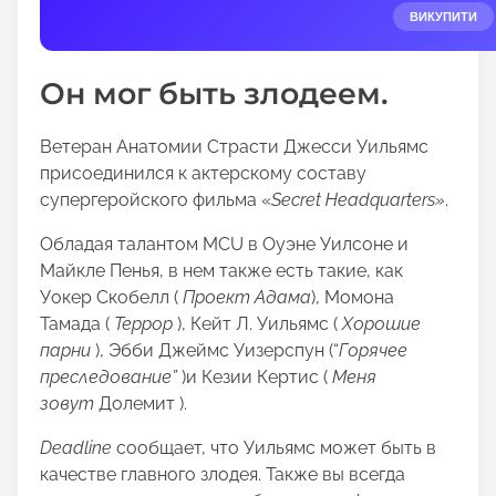
e
ВИКУПИТИ
t
h
Он мог быть злодеем.
i
s
Ветеран Анатомии Страсти Джесси Уильямс
p
присоединился к актерскому составу
o
супергеройского фильма «
Secret Headquarters»
.
s
t
Обладая талантом MCU в Оуэне Уилсоне и
o
Майкле Пенья, в нем также есть такие, как
n
Уокер Скобелл (
Проект Адама
), Момона
:
Тамада (
Террор
), Кейт Л. Уильямс (
Хорошие
парни
), Эбби Джеймс Уизерспун (“
Горячее
преследование”
)и Кезии Кертис (
Меня
зовут
Долемит ).
Deadline
сообщает, что Уильямс может быть в
качестве главного злодея. Также вы всегда