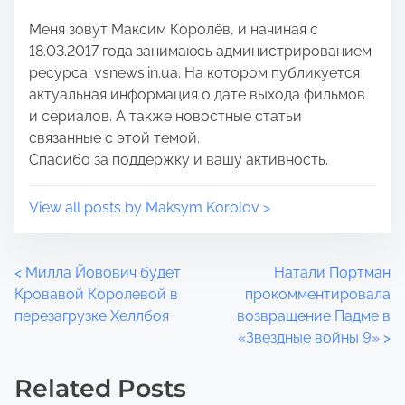
t
m
Меня зовут Максим Королёв, и начиная с
o
e
18.03.2017 года занимаюсь администрированием
n
ресурса: vsnews.in.ua. На котором публикуется
:
актуальная информация о дате выхода фильмов
и сериалов. А также новостные статьи
связанные с этой темой.
Спасибо за поддержку и вашу активность.
View all posts by Maksym Korolov >
P
<
Милла Йовович будет
Натали Портман
Кровавой Королевой в
прокомментировала
o
перезагрузке Хеллбоя
возвращение Падме в
«Звездные войны 9»
>
s
t
Related Posts