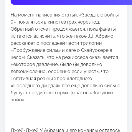
t
h
На момент написания статьи, «Звездные войны
i
9» появляться в кинотеатрах через год.
s
Обратный отсчет продолжается, пока фанаты
p
пытаются выяснить, что же такое J.J. Абрамс
o
расскажет о последней части трилогии
s
«Пробуждение силы» и саге о Скайуокере в
t
целом. Сказать, что на режиссера оказывается
o
некоторое давление, было бы довольно
n
легкомысленно, особенно если учесть, что
:
негативная реакция прошлогоднего
«Последнего джедая» все еще довольно сильно
бушует среди некоторых фанатов «Звездных
войн».
Джей-Джей У Абрамса и его команды осталось