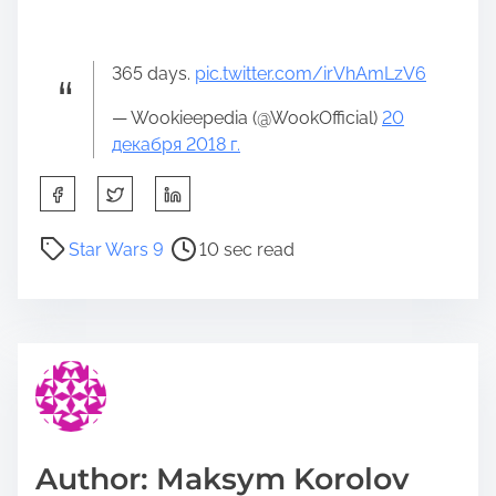
365 days.
pic.twitter.com/irVhAmLzV6
— Wookieepedia (@WookOfficial)
20
декабря 2018 г.
S
h
a
P
Star Wars 9
10 sec read
r
o
e
s
t
t
h
r
i
e
s
a
p
d
o
t
Author: Maksym Korolov
s
i