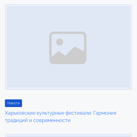
Image Placeholder
s
n
a
v
i
g
a
t
i
Новости
Харьковские культурные фестивали: Гармония
o
традиций и современности
n
Image Placeholder