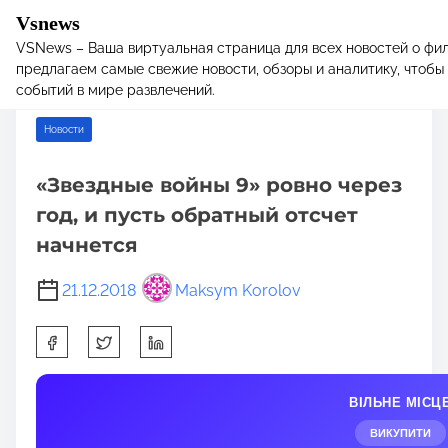
Vsnews
VSNews – Ваша виртуальная страница для всех новостей о фил
S
Home
/
Новости
/ «Звездные войны 9» ровно через год, и пусть
предлагаем самые свежие новости, обзоры и аналитику, чтобы 
k
обратный отсчет начнется
событий в мире развлечений.
i
p
Новости
t
o
«Звездные войны 9» ровно через
c
год, и пусть обратный отсчет
o
n
начнется
t
e
21.12.2018
Maksym Korolov
n
S
t
h
a
ВІЛЬНЕ МІСЦ
r
e
ВИКУПИТИ