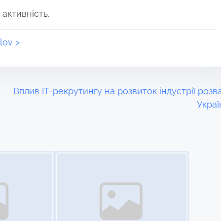
 активність.
lov >
Вплив ІТ-рекрутингу на розвиток індустрії розва
Украї
Image Placeholder