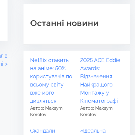
Останні новини
г в
Netflix ставить
2025 ACE Eddie
ні
>
на аніме: 50%
Awards:
користувачів по
Відзначення
всьому світу
Найкращого
вже його
Монтажу у
дивляться
Кінематографі
Автор: Maksym
Автор: Maksym
Korolov
Korolov
Скандали
«Ідеальна