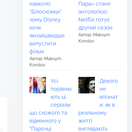
навколо
Пара» стане
“Білосніжки”:
антологією:
чому Disney
Netflix готує
хоче
другий сезон
Автор: Maksym
якнайшвидше
Korolov
випустити
фільм
Автор: Maksym
Korolov
Усі
Декого
порівню
не
ють ці
впізнат
серіали:
и: як в
що схожого та
реальному
відмінного у
житті
“Парочці
виглядають