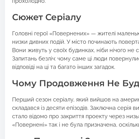
прохолодно.
:
Сюжет Серіалу
Головні герої «Повернених» — жителі маленько
низки дивних подій. У місто починають поверта
Вони живуть у своїх будинках, ніби нічого не 
Запитань безліч: чому саме ці люди повернули
відповіді на ці та багато інших загадок.
Чому Продовження Не Бу
Перший сезон серіалу, який вийшов на америк
складався із десяти епізодів. Заключна серія в
стало відомо про закриття проекту через низь
«Повернені» так і не була призначена, оскіль