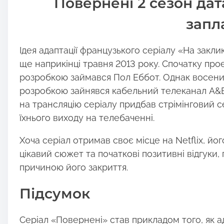
Повернені 2 сезон дат
запл
Ідея адаптації французького серіалу «На закли
ще наприкінці травня 2013 року. Спочатку про
розробкою займався Пол Еббот. Однак восени
розробкою зайнявся кабельний телеканал A&E. 
на трансляцію серіалу придбав стрімінговий сер
їхнього виходу на телебаченні.
Хоча серіал отримав своє місце на Netflix, й
цікавий сюжет та початкові позитивні відгуки,
причиною його закриття.
Підсумок
Серіал «Повернені» став прикладом того, як а