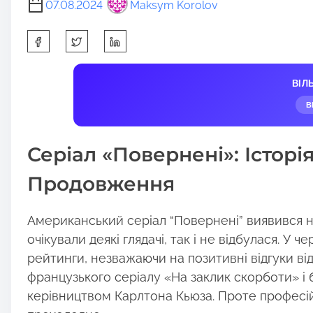
07.08.2024
Maksym Korolov
S
h
a
ВІЛ
r
В
e
t
Серіал «Повернені»: Історі
h
i
Продовження
s
p
Американський серіал “Повернені” виявився не
o
очікували деякі глядачі, так і не відбулася. У 
s
рейтинги, незважаючи на позитивні відгуки від
t
французького серіалу «На заклик скорботи» і 
o
керівництвом Карлтона Кьюза. Проте професій
n