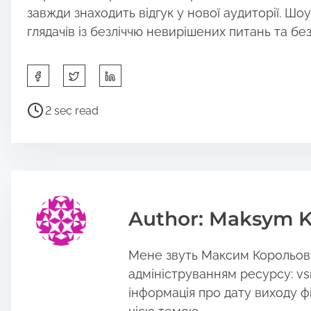
завжди знаходить відгук у нової аудиторії. Ш
глядачів із безліччю невирішених питань та бе
S
h
a
P
2 sec read
r
o
e
s
t
t
h
r
i
e
s
a
Author: Maksym K
p
d
o
t
Мене звуть Максим Корольов, 
s
i
t
m
адмініструванням ресурсу: vs
o
e
інформація про дату виходу філ
n