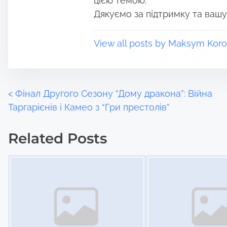
цією темою.
:
Дякуємо за підтримку та вашу
View all posts by Maksym Koro
P
<
Фінал Другого Сезону “Дому дракона”: Війна
Таргарієнів і Камео з “Гри престолів”
o
Related Posts
s
Image Placeholder
Image Placeholder
t
s
n
a