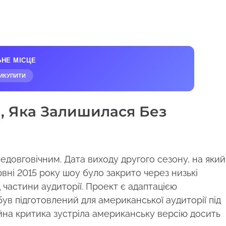
ЬНЕ МІСЦЕ
ИКУПИТИ
я, Яка Залишилася Без
довговічним. Дата виходу другого сезону, на який
червні 2015 року шоу було закрито через низькі
 частини аудиторії. Проект є адаптацією
був підготовлений для американської аудиторії під
на критика зустріла американську версію досить