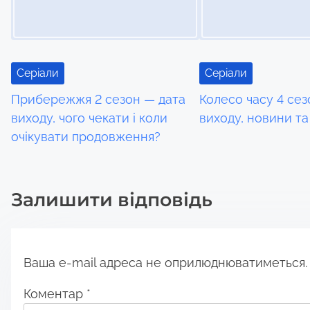
v
i
Серіали
Серіали
g
Прибережжя 2 сезон — дата
Колесо часу 4 сез
a
виходу, чого чекати і коли
виходу, новини та
очікувати продовження?
t
i
Залишити відповідь
o
n
Ваша e-mail адреса не оприлюднюватиметься.
Коментар
*