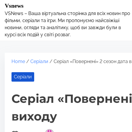
S
Vsnews
k
VSNews – Ваша віртуальна сторінка для всіх новин про
i
фільми, серіали та ігри. Ми пропонуємо найсвіжіші
p
новини, огляди та аналітику, щоб ви завжди були в
курсі всіх подій у світі розваг.
t
o
c
o
Home
/
Серіали
/ Серіал «Повернені» 2 сезон дата 
n
t
Серіали
e
n
Серіал «Повернені
t
виходу