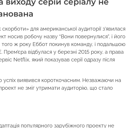
а виходу серій серіалу не
анована
к скорботи» для американської аудиторії з’явилася
ект носив робочу назву “Вони повернулися”, і його
 того ж року Еббот покинув команду, і подальшою
Прем’єра відбулася у березні 2015 року, а права
віс Netflix, який показував серії одразу після
ого успіх виявився короткочасним. Незважаючи на
 проект не зміг утримати аудиторію, що стало
даптація популярного зарубіжного проекту не