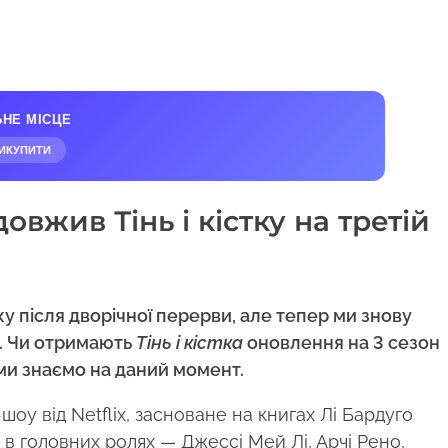
ЬНЕ МІСЦЕ
ИКУПИТИ
овжив Тінь і кістку на третій
ку після дворічної перерви, але тепер ми знову
. Чи отримають
Тінь і кістка
оновлення на 3 сезон
ми знаємо на даний момент.
у від Netflix, засноване на книгах Лі Бардуго
 в головних ролях — Джессі Мей Лі, Арчі Рено,