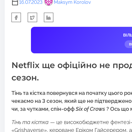
16.07.2023
Maksym Korolov
S
h
a
ВІЛ
r
В
e
t
Netflix ще офіційно не прод
h
i
сезон.
s
p
Тінь та кістка повернувся на початку цього ро
o
чекаємо на 3 сезон
,
який ще не підтверджено
s
чи, за чутками, спін-офф
Six of Crows
? Ось що 
t
o
Тінь та кістка
— це високобюджетне фентезі-шо
n
«Grishaverse», кероване Еріком Гайсерером, а