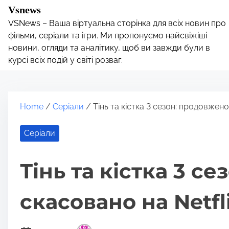
S
Vsnews
k
VSNews – Ваша віртуальна сторінка для всіх новин про
i
фільми, серіали та ігри. Ми пропонуємо найсвіжіші
p
новини, огляди та аналітику, щоб ви завжди були в
курсі всіх подій у світі розваг.
t
o
c
o
Home
/
Серіали
/ Тінь та кістка 3 сезон: продовжено
n
t
Серіали
e
n
Тінь та кістка 3 с
t
скасовано на Netfl