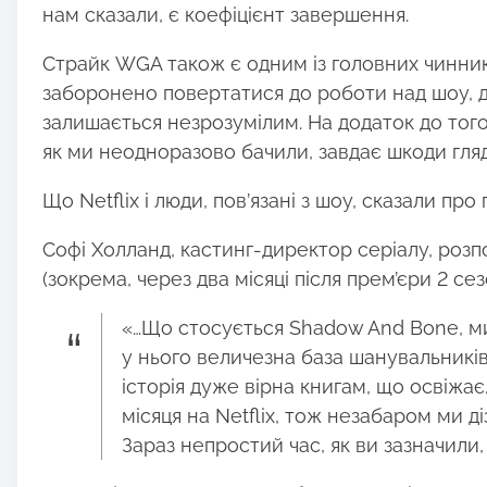
нам сказали, є коефіцієнт завершення.
Страйк WGA також є одним із головних чинникі
заборонено повертатися до роботи над шоу, до
залишається незрозумілим. На додаток до того
як ми неодноразово бачили, завдає шкоди гля
Що Netflix і люди, пов’язані з шоу, сказали пр
Софі Холланд, кастинг-директор серіалу, розп
(зокрема, через два місяці після прем’єри 2 сез
«…Що стосується Shadow And Bone, ми 
у нього величезна база шанувальників
історія дуже вірна книгам, що освіжає
місяця на Netflix, тож незабаром ми 
Зараз непростий час, як ви зазначили