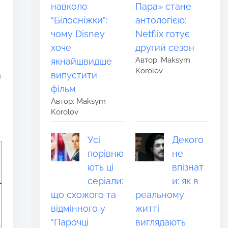
навколо
Пара» стане
“Білосніжки”:
антологією:
чому Disney
Netflix готує
хоче
другий сезон
Автор: Maksym
якнайшвидше
Korolov
а
випустити
фільм
Автор: Maksym
Korolov
Усі
Декого
порівню
не
ють ці
впізнат
серіали:
и: як в
що схожого та
реальному
відмінного у
житті
“Парочці
виглядають