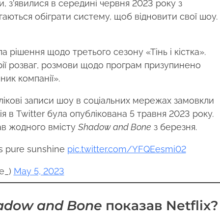
, з’явилися в середині червня 2023 року з
гаються обіграти систему, щоб відновити свої шоу.
а рішення щодо третього сезону «Тінь і кістка».
трії розваг, розмови щодо програм призупинено
ник компанії».
ікові записи шоу в соціальних мережах замовкли
ія в Twitter була опублікована 5 травня 2023 року.
ав жодного вмісту
Shadow and Bone
з березня.
 is pure sunshine
pic.twitter.com/YFQEesmi02
e_)
May 5, 2023
adow and Bone
показав Netflix?