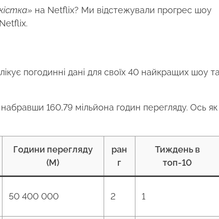
 кістка»
на Netflix? Ми відстежували прогрес шоу
etflix.
лікує погодинні дані для своїх 40 найкращих шоу т
 , набравши 160,79 мільйона годин перегляду. Ось як
Години перегляду
ран
Тиждень в
(M)
г
топ-10
50 400 000
2
1