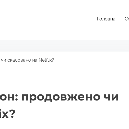
Головна
С
 чи скасовано на Netflix?
езон: продовжено чи
ix?