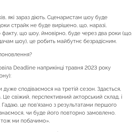
в, які зараз діють. Сценаристам шоу буде
ки страйк не буде вирішено, що, наразі,
 факту, що шоу, ймовірно, буде через два роки (що
дачам шоу), це робить майбутнє безрадісним.
о поновлення?
овіла Deadline наприкінці травня 2023 року
ону):
дуже сподіваємося на третій сезон. Здається,
. Це свіжий, перспективний акторський склад, і
. Гадаю, це пов’язано з результатами першого
дізнаємося, чи буде його повторно замовлено.
, тож ми побачимо».